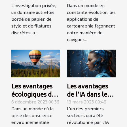
Dans un monde en
L'investigation privée,
applications de
l'investigation
constante évolution, les
un domaine autrefois
cartographie
privée
applications de
bordé de papier, de
cartographie façonnent
stylo et de filatures
notre manière de
discrètes, a...
naviguer...
Les avantages
Les avantages
écologiques des
de l'IA dans le
ballons
6 décembre 2023 00:36
domaine de la
18 mars 2023 00:48
Dans un monde où la
L'un des premiers
publicitaires
rédaction web
prise de conscience
secteurs qui a été
réutilisables
environnementale
révolutionné par l'IA