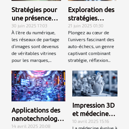
Stratégies pour
Exploration des
une présence
stratégies
efficace sur les
30 juin 2025 17:03
gagnantes en
21 juin 2025 01:30
À l’ère du numérique,
Plongez au cœur de
réseaux de
auto-échecs
les réseaux de partage
l’univers fascinant des
partage
d’images sont devenus
auto-échecs, un genre
d'images
de véritables vitrines
captivant combinant
pour les marques,...
stratégie, réflexion...
Impression 3D
Applications des
et médecine
nanotechnologies
personnalisée
10 avril 2025 15:16
en santé
14 avril 2025 20:08
La médecine évolue à