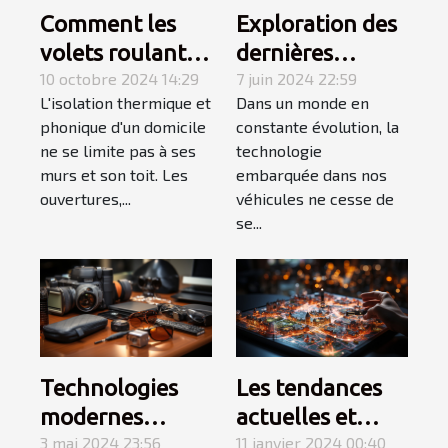
Comment les
Exploration des
volets roulants
dernières
améliorent-ils
10 octobre 2024 14:29
tendances en
7 juin 2024 22:59
L'isolation thermique et
Dans un monde en
l'isolation de
matière de
phonique d'un domicile
constante évolution, la
votre domicile ?
systèmes audio
ne se limite pas à ses
technologie
pour véhicules
murs et son toit. Les
embarquée dans nos
en 2024
ouvertures,...
véhicules ne cesse de
se...
Les tendances
Technologies
actuelles et
modernes
futures des
11 janvier 2024 00:40
utilisées dans
3 mai 2024 23:56