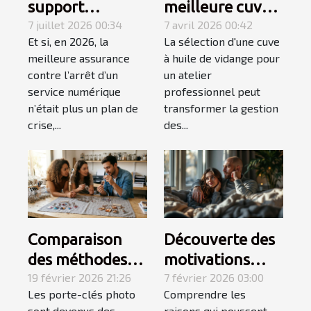
support
meilleure cuve à
technique
7 juillet 2026 00:34
huile de vidange
7 avril 2026 00:42
Et si, en 2026, la
La sélection d'une cuve
devient le
pour ateliers
meilleure assurance
à huile de vidange pour
maillon fort du
professionnels
contre l’arrêt d’un
un atelier
monitoring
service numérique
professionnel peut
proactif
n’était plus un plan de
transformer la gestion
crise,...
des...
Comparaison
Découverte des
des méthodes
motivations
d'impression
19 février 2026 21:26
derrière
7 février 2026 03:00
Les porte-clés photo
Comprendre les
pour les porte-
l'utilisation des
sont devenus des
raisons qui poussent