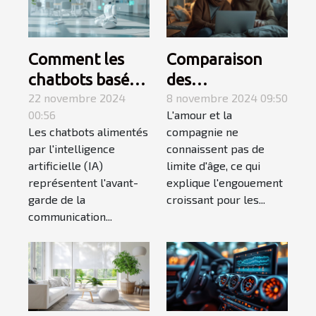
Comment les
Comparaison
chatbots basés
des
sur l'IA peuvent
22 novembre 2024
fonctionnalités
8 novembre 2024 09:50
00:56
L'amour et la
révolutionner la
des plateformes
Les chatbots alimentés
compagnie ne
communication
de rencontres
par l'intelligence
connaissent pas de
numérique
pour séniors
artificielle (IA)
limite d'âge, ce qui
représentent l'avant-
explique l'engouement
garde de la
croissant pour les...
communication...