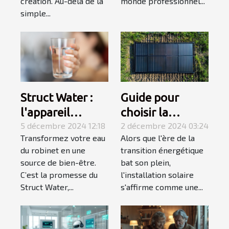
création. Au-delà de la
monde professionnel...
simple...
Struct Water :
Guide pour
l'appareil
choisir la
indispensable
5 décembre 2024 12:18
capacité d'une
2 décembre 2024 03:24
Transformez votre eau
Alors que l'ère de la
pour obtenir de
installation
du robinet en une
transition énergétique
l’eau aimantée
solaire selon vos
source de bien-être.
bat son plein,
chez soi
besoins
C’est la promesse du
l'installation solaire
Struct Water,...
s'affirme comme une...