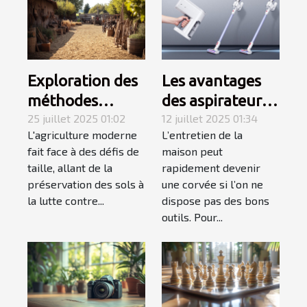
Exploration des
Les avantages
méthodes
des aspirateurs
ancestrales dans
25 juillet 2025 01:02
balais sans fil
12 juillet 2025 01:34
L'agriculture moderne
L’entretien de la
l'agriculture
pour un ménage
fait face à des défis de
maison peut
moderne
efficace
taille, allant de la
rapidement devenir
préservation des sols à
une corvée si l’on ne
la lutte contre...
dispose pas des bons
outils. Pour...