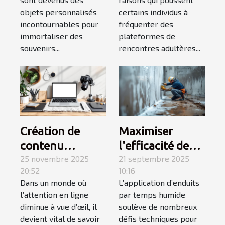
clés photo
sites de
objets personnalisés
certains individus à
rencontres
incontournables pour
fréquenter des
adultères
immortaliser des
plateformes de
souvenirs...
rencontres adultères...
Création de
Maximiser
contenu
l'efficacité des
engageant :
25 novembre 2025
enduits par
21 septembre 2025
20:52
10:16
secrets pour
temps humide :
Dans un monde où
L’application d’enduits
captiver votre
stratégies et
l’attention en ligne
par temps humide
audience
conseils
diminue à vue d’œil, il
soulève de nombreux
devient vital de savoir
défis techniques pour