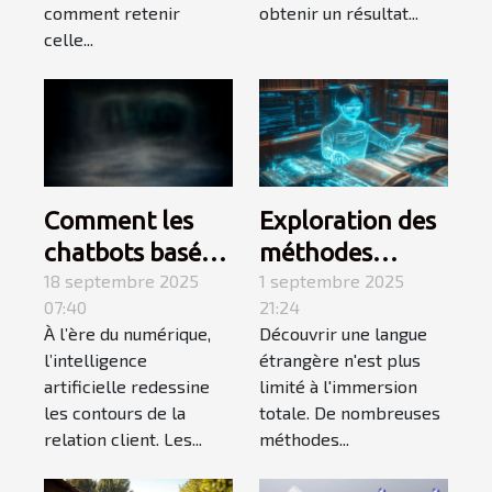
comment retenir
obtenir un résultat...
celle...
Comment les
Exploration des
chatbots basés
méthodes
sur l'IA
18 septembre 2025
alternatives à
1 septembre 2025
07:40
21:24
transforment-ils
l'immersion
À l’ère du numérique,
Découvrir une langue
le service client
pour
l’intelligence
étrangère n'est plus
?
l'apprentissage
artificielle redessine
limité à l'immersion
des langues
les contours de la
totale. De nombreuses
relation client. Les...
méthodes...