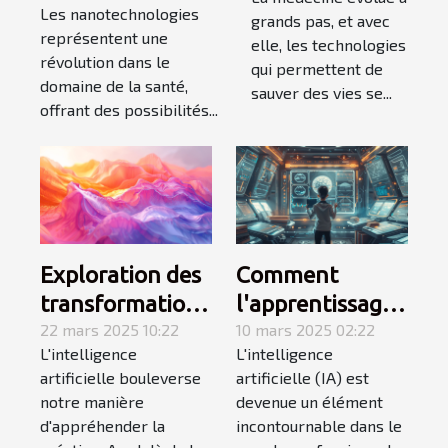
comment
Les nanotechnologies
avancées
grands pas, et avec
l'impression
représentent une
elle, les technologies
prometteuses et
d'organes
révolution dans le
qui permettent de
controverses
domaine de la santé,
change les
sauver des vies se...
éthiques
offrant des possibilités...
greffes
Exploration des
Comment
transformations
l'apprentissage
créatives à
22 mars 2025 10:22
de l'IA en 4
10 mars 2025 02:22
L'intelligence
L'intelligence
travers
semaines peut
artificielle bouleverse
artificielle (IA) est
l'intelligence
transformer
notre manière
devenue un élément
artificielle
votre carrière
d'appréhender la
incontournable dans le