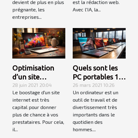
devient de plus en plus
est la rédaction web.
prégnante, les
Avec l'IA, la...
entreprises...
Quels sont les
Optimisation
PC portables 13
d’un site
pouces en solde
26 mars 2021 10:26
internet : ce
28 juin 2021 20:04
Un ordinateur est un
Le boostage d'un site
en 2021 ?
qu’il faut
outil de travail et de
internet est très
apprendre!
divertissement très
capital pour donner
importants dans le
plus de chance à vos
quotidien des
prestataires. Pour cela,
hommes....
il...