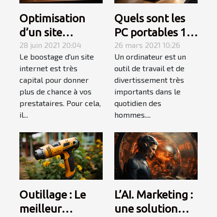
Quels sont les
Optimisation
PC portables 13
d’un site
pouces en solde
26 mars 2021 10:26
internet : ce
28 juin 2021 20:04
Un ordinateur est un
Le boostage d'un site
en 2021 ?
qu’il faut
outil de travail et de
internet est très
apprendre!
divertissement très
capital pour donner
importants dans le
plus de chance à vos
quotidien des
prestataires. Pour cela,
hommes....
il...
Outillage : Le
L’AI. Marketing :
meilleur
une solution