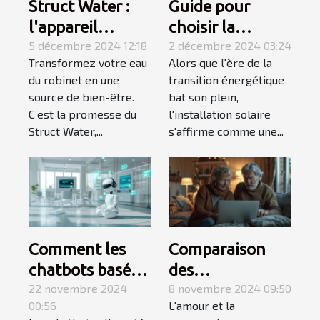
Struct Water :
Guide pour
l'appareil
choisir la
indispensable
5 décembre 2024 12:18
capacité d'une
2 décembre 2024 03:24
Transformez votre eau
Alors que l'ère de la
pour obtenir de
installation
du robinet en une
transition énergétique
l’eau aimantée
solaire selon vos
source de bien-être.
bat son plein,
chez soi
besoins
C’est la promesse du
l'installation solaire
Struct Water,...
s'affirme comme une...
Comment les
Comparaison
chatbots basés
des
sur l'IA peuvent
22 novembre 2024
fonctionnalités
8 novembre 2024 09:50
00:56
L'amour et la
révolutionner la
des plateformes