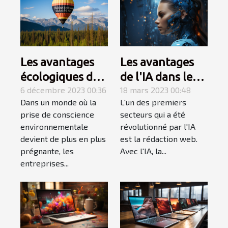
Les avantages
Les avantages
écologiques des
de l'IA dans le
ballons
6 décembre 2023 00:36
domaine de la
18 mars 2023 00:48
Dans un monde où la
L'un des premiers
publicitaires
rédaction web
prise de conscience
secteurs qui a été
réutilisables
environnementale
révolutionné par l'IA
devient de plus en plus
est la rédaction web.
prégnante, les
Avec l'IA, la...
entreprises...