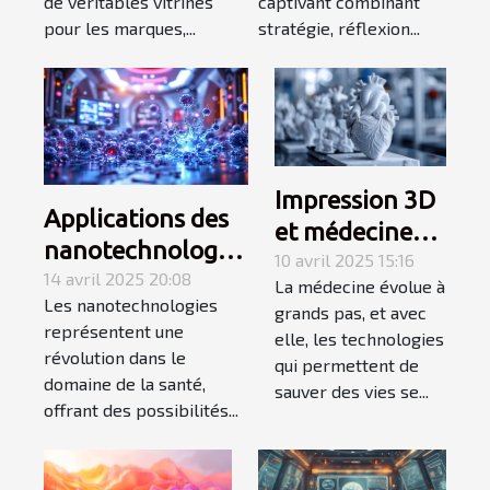
de véritables vitrines
captivant combinant
pour les marques,...
stratégie, réflexion...
Impression 3D
Applications des
et médecine
nanotechnologies
personnalisée
10 avril 2025 15:16
en santé
14 avril 2025 20:08
La médecine évolue à
comment
Les nanotechnologies
avancées
grands pas, et avec
l'impression
représentent une
elle, les technologies
prometteuses et
d'organes
révolution dans le
qui permettent de
controverses
domaine de la santé,
change les
sauver des vies se...
éthiques
offrant des possibilités...
greffes