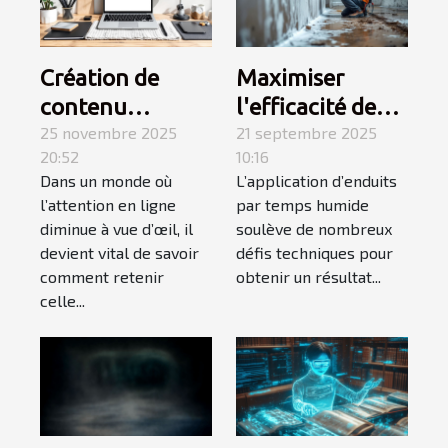
Création de
Maximiser
contenu
l'efficacité des
engageant :
25 novembre 2025
enduits par
21 septembre 2025
20:52
10:16
secrets pour
temps humide :
Dans un monde où
L’application d’enduits
captiver votre
stratégies et
l’attention en ligne
par temps humide
audience
conseils
diminue à vue d’œil, il
soulève de nombreux
devient vital de savoir
défis techniques pour
comment retenir
obtenir un résultat...
celle...