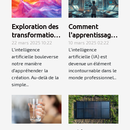
Exploration des
Comment
transformations
l'apprentissage
créatives à
22 mars 2025 10:22
de l'IA en 4
10 mars 2025 02:22
L'intelligence
L'intelligence
travers
semaines peut
artificielle bouleverse
artificielle (IA) est
l'intelligence
transformer
notre manière
devenue un élément
artificielle
votre carrière
d'appréhender la
incontournable dans le
création. Au-delà de la
monde professionnel...
simple...