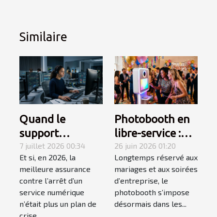
Similaire
Quand le
Photobooth en
support
libre-service :
technique
7 juillet 2026 00:34
une tendance
26 juin 2026 01:20
Et si, en 2026, la
Longtemps réservé aux
devient le
qui
meilleure assurance
mariages et aux soirées
maillon fort du
révolutionne les
contre l’arrêt d’un
d’entreprise, le
monitoring
événements
service numérique
photobooth s’impose
proactif
privés
n’était plus un plan de
désormais dans les...
crise,...