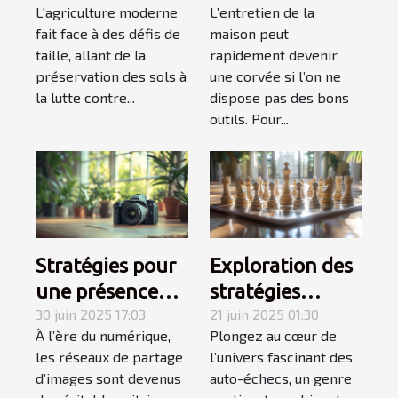
L'agriculture moderne
L’entretien de la
l'agriculture
pour un ménage
fait face à des défis de
maison peut
moderne
efficace
taille, allant de la
rapidement devenir
préservation des sols à
une corvée si l’on ne
la lutte contre...
dispose pas des bons
outils. Pour...
Stratégies pour
Exploration des
une présence
stratégies
efficace sur les
30 juin 2025 17:03
gagnantes en
21 juin 2025 01:30
À l’ère du numérique,
Plongez au cœur de
réseaux de
auto-échecs
les réseaux de partage
l’univers fascinant des
partage
d’images sont devenus
auto-échecs, un genre
d'images