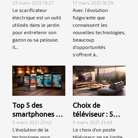
sacrificateur
23 mars 2021 19:27
pour augmenter
17 mars 2021 16:59
Le scarificateur
Avec l’évolution
électrique pour
votre chiffre
électrique est un outil
fulgurante que
votre jardin
d’affaires cette
utilisés dans le jardin
connaissent les
année !
pour entretenir son
nouvelles technologies,
gazon ou sa pelouse.
beaucoup
Il...
d’opportunités
s’offrent à...
Top 5 des
Choix de
smartphones à
téléviseur : 5
absolument
5 mars 2021 21:42
caractéristiques
5 mars 2021 21:40
L’évolution de la
Le choix d’un poste
acheter
à prendre en
technologie nous
téléviseur ne se limite