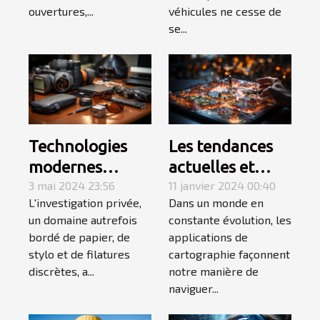
en 2024
ouvertures,...
véhicules ne cesse de
se...
Les tendances
Technologies
actuelles et
modernes
futures des
11 janvier 2024 00:40
utilisées dans
3 mai 2024 23:56
Dans un monde en
L'investigation privée,
applications de
l'investigation
constante évolution, les
un domaine autrefois
cartographie
privée
applications de
bordé de papier, de
cartographie façonnent
stylo et de filatures
notre manière de
discrètes, a...
naviguer...