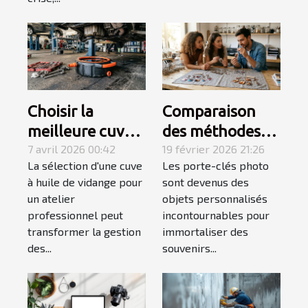
Choisir la
Comparaison
meilleure cuve à
des méthodes
huile de vidange
7 avril 2026 00:42
d'impression
19 février 2026 21:26
La sélection d'une cuve
Les porte-clés photo
pour ateliers
pour les porte-
à huile de vidange pour
sont devenus des
professionnels
clés photo
un atelier
objets personnalisés
professionnel peut
incontournables pour
transformer la gestion
immortaliser des
des...
souvenirs...