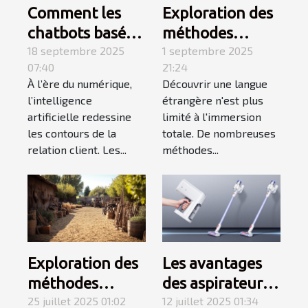
Comment les
Exploration des
chatbots basés
méthodes
sur l'IA
18 septembre 2025
alternatives à
1 septembre 2025
07:40
21:24
transforment-ils
l'immersion
À l’ère du numérique,
Découvrir une langue
le service client
pour
l’intelligence
étrangère n'est plus
?
l'apprentissage
artificielle redessine
limité à l'immersion
des langues
les contours de la
totale. De nombreuses
relation client. Les...
méthodes...
Exploration des
Les avantages
méthodes
des aspirateurs
ancestrales dans
25 juillet 2025 01:02
balais sans fil
12 juillet 2025 01:34