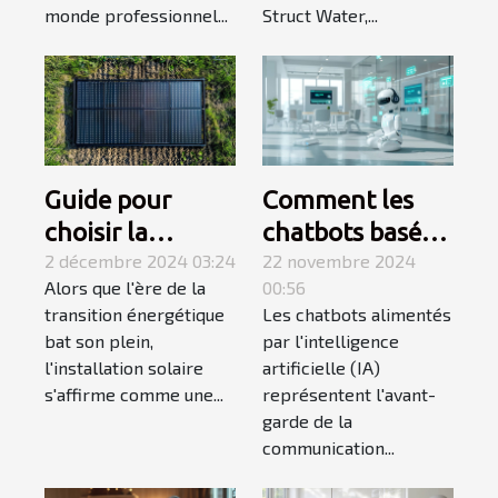
monde professionnel...
Struct Water,...
Guide pour
Comment les
choisir la
chatbots basés
capacité d'une
2 décembre 2024 03:24
sur l'IA peuvent
22 novembre 2024
Alors que l'ère de la
00:56
installation
révolutionner la
transition énergétique
Les chatbots alimentés
solaire selon vos
communication
bat son plein,
par l'intelligence
besoins
numérique
l'installation solaire
artificielle (IA)
s'affirme comme une...
représentent l'avant-
garde de la
communication...