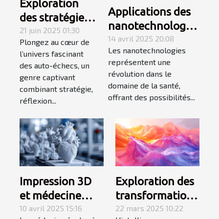
Exploration
Applications des
des stratégies
nanotechnologies
gagnantes en
21 juin 2025 01:30
en santé
14 avril 2025 20:08
Plongez au cœur de
auto-échecs
Les nanotechnologies
avancées
l’univers fascinant
représentent une
des auto-échecs, un
prometteuses et
révolution dans le
genre captivant
controverses
domaine de la santé,
combinant stratégie,
éthiques
offrant des possibilités...
réflexion...
Impression 3D
Exploration des
et médecine
transformations
personnalisée
10 avril 2025 15:16
créatives à
22 mars 2025 10:22