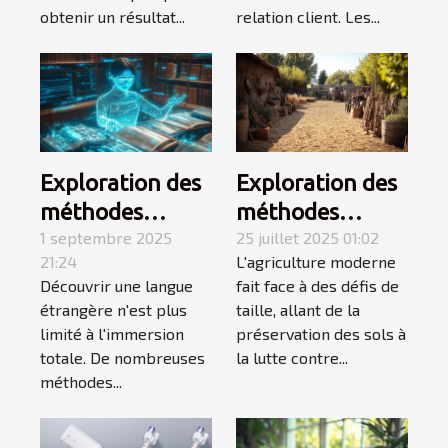
obtenir un résultat...
relation client. Les...
Exploration des
Exploration des
méthodes
méthodes
alternatives à
1 septembre 2025
ancestrales dans
25 juillet 2025 01:02
21:24
L'agriculture moderne
l'immersion
l'agriculture
Découvrir une langue
fait face à des défis de
pour
moderne
étrangère n'est plus
taille, allant de la
l'apprentissage
limité à l'immersion
préservation des sols à
des langues
totale. De nombreuses
la lutte contre...
méthodes...