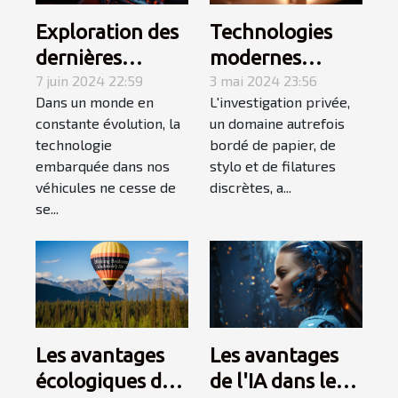
Exploration des
Technologies
dernières
modernes
tendances en
7 juin 2024 22:59
utilisées dans
3 mai 2024 23:56
Dans un monde en
L'investigation privée,
matière de
l'investigation
constante évolution, la
un domaine autrefois
systèmes audio
privée
technologie
bordé de papier, de
pour véhicules
embarquée dans nos
stylo et de filatures
en 2024
véhicules ne cesse de
discrètes, a...
se...
Les avantages
Les avantages
écologiques des
de l'IA dans le