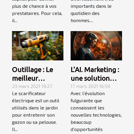
importants dans le
plus de chance à vos
quotidien des
prestataires. Pour cela,
hommes....
il...
Outillage : Le
L’AI. Marketing :
meilleur
une solution
sacrificateur
23 mars 2021 19:27
pour augmenter
17 mars 2021 16:59
Le scarificateur
Avec l’évolution
électrique pour
votre chiffre
électrique est un outil
fulgurante que
votre jardin
d’affaires cette
utilisés dans le jardin
connaissent les
année !
pour entretenir son
nouvelles technologies,
gazon ou sa pelouse.
beaucoup
Il...
d’opportunités