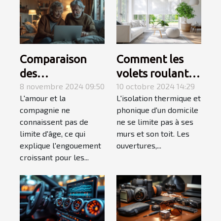
Comparaison
Comment les
des
volets roulants
fonctionnalités
8 novembre 2024 09:50
améliorent-ils
10 octobre 2024 14:29
L'amour et la
L'isolation thermique et
des plateformes
l'isolation de
compagnie ne
phonique d'un domicile
de rencontres
votre domicile ?
connaissent pas de
ne se limite pas à ses
pour séniors
limite d'âge, ce qui
murs et son toit. Les
explique l'engouement
ouvertures,...
croissant pour les...