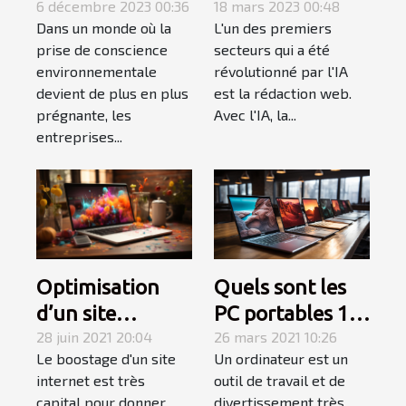
ballons
6 décembre 2023 00:36
domaine de la
18 mars 2023 00:48
Dans un monde où la
L'un des premiers
publicitaires
rédaction web
prise de conscience
secteurs qui a été
réutilisables
environnementale
révolutionné par l'IA
devient de plus en plus
est la rédaction web.
prégnante, les
Avec l'IA, la...
entreprises...
Quels sont les
Optimisation
PC portables 13
d’un site
pouces en solde
26 mars 2021 10:26
internet : ce
28 juin 2021 20:04
Un ordinateur est un
Le boostage d'un site
en 2021 ?
qu’il faut
outil de travail et de
internet est très
apprendre!
divertissement très
capital pour donner