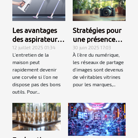
Les avantages
Stratégies pour
des aspirateurs
une présence
balais sans fil
12 juillet 2025 01:34
efficace sur les
30 juin 2025 17:03
L’entretien de la
À l’ère du numérique,
pour un ménage
réseaux de
maison peut
les réseaux de partage
efficace
partage
rapidement devenir
d’images sont devenus
d'images
une corvée si l’on ne
de véritables vitrines
dispose pas des bons
pour les marques,...
outils. Pour...