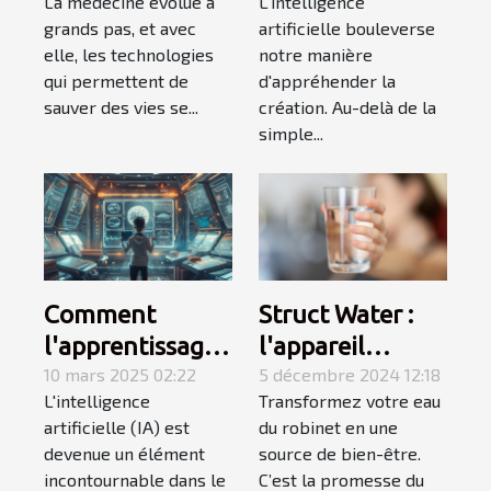
La médecine évolue à
L'intelligence
comment
travers
grands pas, et avec
artificielle bouleverse
l'impression
l'intelligence
elle, les technologies
notre manière
d'organes
artificielle
qui permettent de
d'appréhender la
change les
sauver des vies se...
création. Au-delà de la
simple...
greffes
Comment
Struct Water :
l'apprentissage
l'appareil
de l'IA en 4
10 mars 2025 02:22
indispensable
5 décembre 2024 12:18
L'intelligence
Transformez votre eau
semaines peut
pour obtenir de
artificielle (IA) est
du robinet en une
transformer
l’eau aimantée
devenue un élément
source de bien-être.
votre carrière
chez soi
incontournable dans le
C’est la promesse du