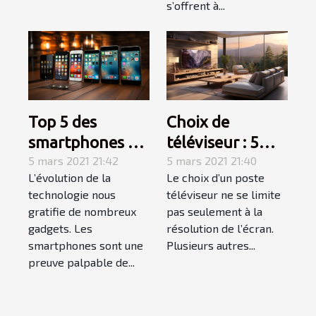
s’offrent à...
Top 5 des
Choix de
smartphones à
téléviseur : 5
absolument
5 mars 2021 21:42
caractéristiques
5 mars 2021 21:40
L’évolution de la
Le choix d’un poste
acheter
à prendre en
technologie nous
téléviseur ne se limite
considération
gratifie de nombreux
pas seulement à la
gadgets. Les
résolution de l’écran.
smartphones sont une
Plusieurs autres...
preuve palpable de...