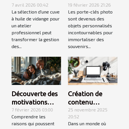
huile de vidange
7 avril 2026 00:42
d'impression
19 février 2026 21:26
La sélection d'une cuve
Les porte-clés photo
pour ateliers
pour les porte-
à huile de vidange pour
sont devenus des
professionnels
clés photo
un atelier
objets personnalisés
professionnel peut
incontournables pour
transformer la gestion
immortaliser des
des...
souvenirs...
Découverte des
Création de
motivations
contenu
derrière
7 février 2026 03:00
engageant :
25 novembre 2025
Comprendre les
20:52
l'utilisation des
secrets pour
raisons qui poussent
Dans un monde où
sites de
captiver votre