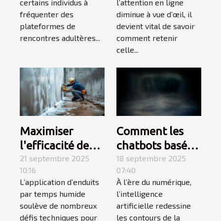
certains individus à
l’attention en ligne
rencontres
audience
fréquenter des
diminue à vue d’œil, il
adultères
plateformes de
devient vital de savoir
rencontres adultères...
comment retenir
celle...
Maximiser
Comment les
l'efficacité des
chatbots basés
enduits par
21 septembre 2025
sur l'IA
18 septembre 2025
10:16
07:40
temps humide :
transforment-ils
L’application d’enduits
À l’ère du numérique,
stratégies et
le service client
par temps humide
l’intelligence
conseils
?
soulève de nombreux
artificielle redessine
défis techniques pour
les contours de la