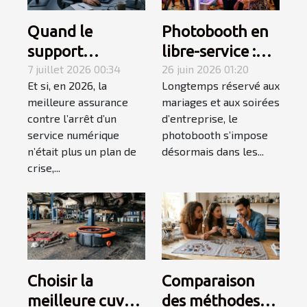
Quand le
Photobooth en
support
libre-service :
technique
7 juillet 2026 00:34
une tendance
26 juin 2026 01:20
Et si, en 2026, la
Longtemps réservé aux
devient le
qui
meilleure assurance
mariages et aux soirées
maillon fort du
révolutionne les
contre l’arrêt d’un
d’entreprise, le
monitoring
événements
service numérique
photobooth s’impose
proactif
privés
n’était plus un plan de
désormais dans les...
crise,...
Choisir la
Comparaison
meilleure cuve à
des méthodes