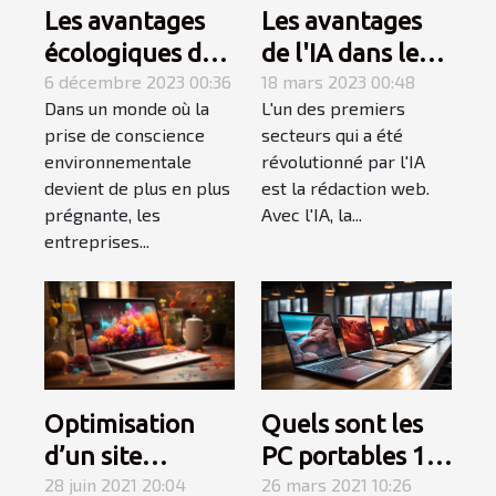
Les avantages
Les avantages
écologiques des
de l'IA dans le
ballons
6 décembre 2023 00:36
domaine de la
18 mars 2023 00:48
Dans un monde où la
L'un des premiers
publicitaires
rédaction web
prise de conscience
secteurs qui a été
réutilisables
environnementale
révolutionné par l'IA
devient de plus en plus
est la rédaction web.
prégnante, les
Avec l'IA, la...
entreprises...
Quels sont les
Optimisation
PC portables 13
d’un site
pouces en solde
26 mars 2021 10:26
internet : ce
28 juin 2021 20:04