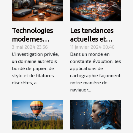
Les tendances
Technologies
actuelles et
modernes
futures des
11 janvier 2024 00:40
utilisées dans
3 mai 2024 23:56
Dans un monde en
L'investigation privée,
applications de
l'investigation
constante évolution, les
un domaine autrefois
cartographie
privée
applications de
bordé de papier, de
cartographie façonnent
stylo et de filatures
notre manière de
discrètes, a...
naviguer...