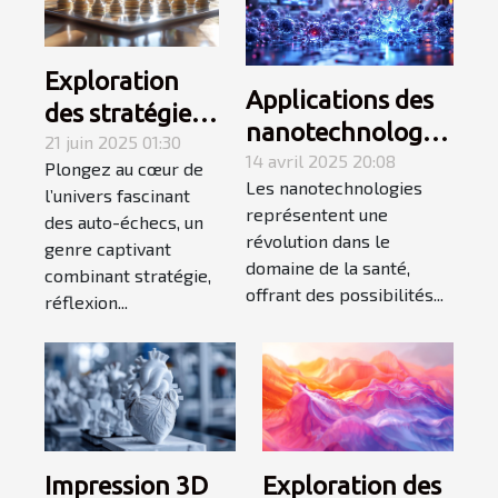
Exploration
Applications des
des stratégies
nanotechnologies
gagnantes en
21 juin 2025 01:30
en santé
14 avril 2025 20:08
Plongez au cœur de
auto-échecs
Les nanotechnologies
avancées
l’univers fascinant
représentent une
des auto-échecs, un
prometteuses et
révolution dans le
genre captivant
controverses
domaine de la santé,
combinant stratégie,
éthiques
offrant des possibilités...
réflexion...
Impression 3D
Exploration des