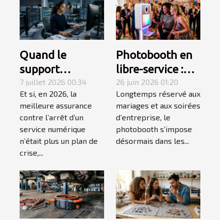
Quand le
Photobooth en
support
libre-service :
technique
7 juillet 2026 00:34
une tendance
26 juin 2026 01:20
Et si, en 2026, la
Longtemps réservé aux
devient le
qui
meilleure assurance
mariages et aux soirées
maillon fort du
révolutionne les
contre l’arrêt d’un
d’entreprise, le
monitoring
événements
service numérique
photobooth s’impose
proactif
privés
n’était plus un plan de
désormais dans les...
crise,...