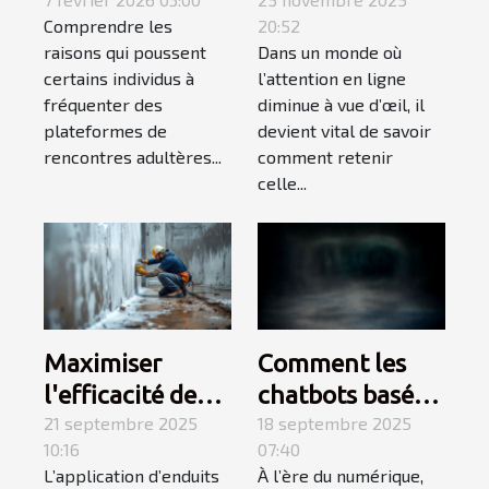
derrière
engageant :
Comprendre les
20:52
l'utilisation des
secrets pour
raisons qui poussent
Dans un monde où
sites de
captiver votre
certains individus à
l’attention en ligne
rencontres
audience
fréquenter des
diminue à vue d’œil, il
adultères
plateformes de
devient vital de savoir
rencontres adultères...
comment retenir
celle...
Maximiser
Comment les
l'efficacité des
chatbots basés
enduits par
21 septembre 2025
sur l'IA
18 septembre 2025
10:16
07:40
temps humide :
transforment-ils
L’application d’enduits
À l’ère du numérique,