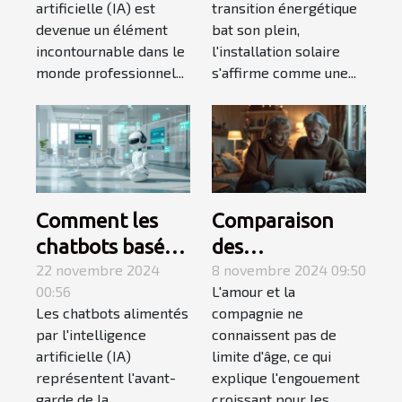
artificielle (IA) est
transition énergétique
transformer
solaire selon vos
devenue un élément
bat son plein,
votre carrière
besoins
incontournable dans le
l'installation solaire
monde professionnel...
s'affirme comme une...
Comment les
Comparaison
chatbots basés
des
sur l'IA peuvent
22 novembre 2024
fonctionnalités
8 novembre 2024 09:50
00:56
L'amour et la
révolutionner la
des plateformes
Les chatbots alimentés
compagnie ne
communication
de rencontres
par l'intelligence
connaissent pas de
numérique
pour séniors
artificielle (IA)
limite d'âge, ce qui
représentent l'avant-
explique l'engouement
garde de la
croissant pour les...