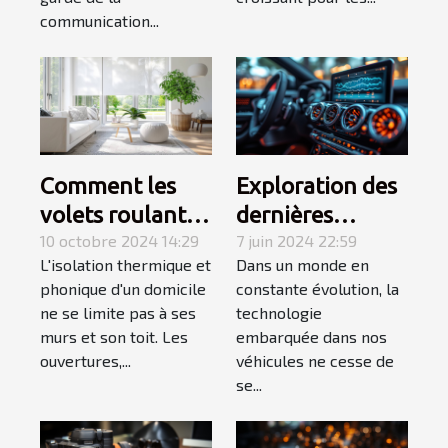
communication...
Comment les
Exploration des
volets roulants
dernières
améliorent-ils
10 octobre 2024 14:29
tendances en
7 juin 2024 22:59
L'isolation thermique et
Dans un monde en
l'isolation de
matière de
phonique d'un domicile
constante évolution, la
votre domicile ?
systèmes audio
ne se limite pas à ses
technologie
pour véhicules
murs et son toit. Les
embarquée dans nos
en 2024
ouvertures,...
véhicules ne cesse de
se...