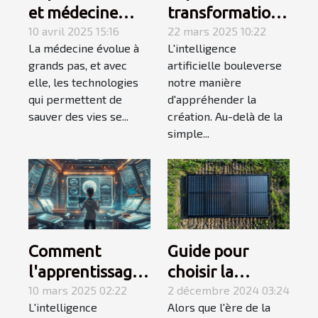
et médecine
transformations
personnalisée
10 avril 2025 15:16
créatives à
22 mars 2025 10:22
La médecine évolue à
L'intelligence
comment
travers
grands pas, et avec
artificielle bouleverse
l'impression
l'intelligence
elle, les technologies
notre manière
d'organes
artificielle
qui permettent de
d'appréhender la
change les
sauver des vies se...
création. Au-delà de la
simple...
greffes
Comment
Guide pour
l'apprentissage
choisir la
de l'IA en 4
10 mars 2025 02:22
capacité d'une
2 décembre 2024 03:24
L'intelligence
Alors que l'ère de la
semaines peut
installation