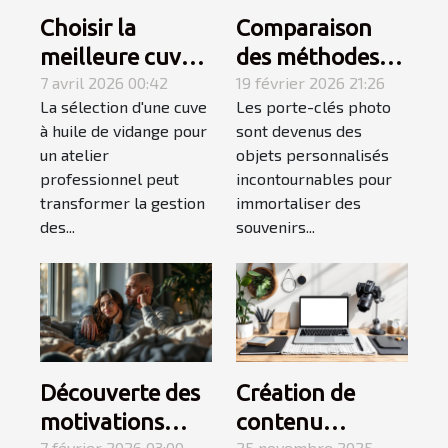
Choisir la
Comparaison
meilleure cuve à
des méthodes
huile de vidange
7 avril 2026 00:42
d'impression
19 février 2026 21:26
La sélection d'une cuve
Les porte-clés photo
pour ateliers
pour les porte-
à huile de vidange pour
sont devenus des
professionnels
clés photo
un atelier
objets personnalisés
professionnel peut
incontournables pour
transformer la gestion
immortaliser des
des...
souvenirs...
Découverte des
Création de
motivations
contenu
7 février 2026 03:00
25 novembre 2025