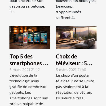
pour entretenir son
nouvelles technologies,
gazon ou sa pelouse.
beaucoup
Il...
d’opportunités
s’offrent à...
Top 5 des
Choix de
smartphones à
téléviseur : 5
absolument
5 mars 2021 21:42
caractéristiques
5 mars 2021 21:40
L’évolution de la
Le choix d’un poste
acheter
à prendre en
technologie nous
téléviseur ne se limite
considération
gratifie de nombreux
pas seulement à la
gadgets. Les
résolution de l’écran.
smartphones sont une
Plusieurs autres...
preuve palpable de...