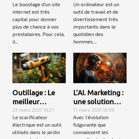
Un ordinateur est un
Le boostage d'un site
en 2021 ?
qu’il faut
outil de travail et de
internet est très
apprendre!
divertissement très
capital pour donner
importants dans le
plus de chance à vos
quotidien des
prestataires. Pour cela,
hommes....
il...
Outillage : Le
L’AI. Marketing :
meilleur
une solution
sacrificateur
23 mars 2021 19:27
pour augmenter
17 mars 2021 16:59
Le scarificateur
Avec l’évolution
électrique pour
votre chiffre
électrique est un outil
fulgurante que
votre jardin
d’affaires cette
utilisés dans le jardin
connaissent les
année !