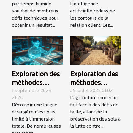
stratégies et
le service client
par temps humide
l’intelligence
conseils
?
soulève de nombreux
artificielle redessine
défis techniques pour
les contours de la
obtenir un résultat...
relation client. Les...
Exploration des
Exploration des
méthodes
méthodes
alternatives à
1 septembre 2025
ancestrales dans
25 juillet 2025 01:02
21:24
L'agriculture moderne
l'immersion
l'agriculture
Découvrir une langue
fait face à des défis de
pour
moderne
étrangère n'est plus
taille, allant de la
l'apprentissage
limité à l'immersion
préservation des sols à
des langues
totale. De nombreuses
la lutte contre...
méthodes...