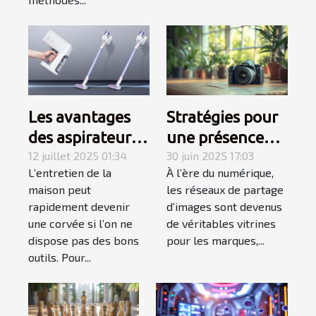
Les avantages
Stratégies pour
des aspirateurs
une présence
balais sans fil
12 juillet 2025 01:34
efficace sur les
30 juin 2025 17:03
L’entretien de la
À l’ère du numérique,
pour un ménage
réseaux de
maison peut
les réseaux de partage
efficace
partage
rapidement devenir
d’images sont devenus
d'images
une corvée si l’on ne
de véritables vitrines
dispose pas des bons
pour les marques,...
outils. Pour...