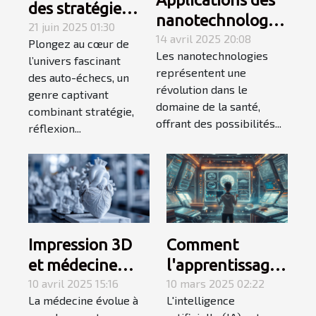
des stratégies
nanotechnologies
gagnantes en
21 juin 2025 01:30
en santé
14 avril 2025 20:08
Plongez au cœur de
auto-échecs
Les nanotechnologies
avancées
l’univers fascinant
représentent une
des auto-échecs, un
prometteuses et
révolution dans le
genre captivant
controverses
domaine de la santé,
combinant stratégie,
éthiques
offrant des possibilités...
réflexion...
Impression 3D
Comment
et médecine
l'apprentissage
personnalisée
10 avril 2025 15:16
de l'IA en 4
10 mars 2025 02:22
La médecine évolue à
L'intelligence
comment
semaines peut