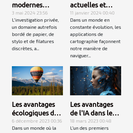
actuelles et
modernes
futures des
11 janvier 2024 00:40
utilisées dans
3 mai 2024 23:56
Dans un monde en
L'investigation privée,
applications de
l'investigation
constante évolution, les
un domaine autrefois
cartographie
privée
applications de
bordé de papier, de
cartographie façonnent
stylo et de filatures
notre manière de
discrètes, a...
naviguer...
Les avantages
Les avantages
écologiques des
de l'IA dans le
ballons
6 décembre 2023 00:36
domaine de la
18 mars 2023 00:48
Dans un monde où la
L'un des premiers
publicitaires
rédaction web