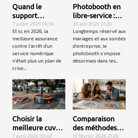
Quand le
Photobooth en
support
libre-service :
technique
7 juillet 2026 00:34
une tendance
26 juin 2026 01:20
Et si, en 2026, la
Longtemps réservé aux
devient le
qui
meilleure assurance
mariages et aux soirées
maillon fort du
révolutionne les
contre l’arrêt d’un
d’entreprise, le
monitoring
événements
service numérique
photobooth s’impose
proactif
privés
n’était plus un plan de
désormais dans les...
crise,...
Choisir la
Comparaison
meilleure cuve à
des méthodes
huile de vidange
7 avril 2026 00:42
d'impression
19 février 2026 21:26