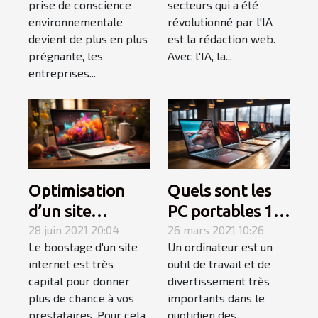
prise de conscience
secteurs qui a été
réutilisables
environnementale
révolutionné par l'IA
devient de plus en plus
est la rédaction web.
prégnante, les
Avec l'IA, la...
entreprises...
Quels sont les
Optimisation
PC portables 13
d’un site
pouces en solde
26 mars 2021 10:26
internet : ce
28 juin 2021 20:04
Un ordinateur est un
Le boostage d'un site
en 2021 ?
qu’il faut
outil de travail et de
internet est très
apprendre!
divertissement très
capital pour donner
importants dans le
plus de chance à vos
quotidien des
prestataires. Pour cela,