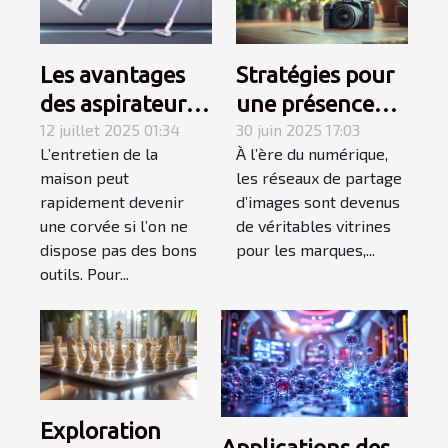
Les avantages
Stratégies pour
des aspirateurs
une présence
balais sans fil
12 juillet 2025 01:34
efficace sur les
30 juin 2025 17:03
L’entretien de la
À l’ère du numérique,
pour un ménage
réseaux de
maison peut
les réseaux de partage
efficace
partage
rapidement devenir
d’images sont devenus
d'images
une corvée si l’on ne
de véritables vitrines
dispose pas des bons
pour les marques,...
outils. Pour...
Exploration
Applications des