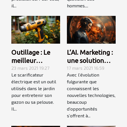
hommes....
il...
Outillage : Le
L’AI. Marketing :
meilleur
une solution
sacrificateur
23 mars 2021 19:27
pour augmenter
17 mars 2021 16:59
Le scarificateur
Avec l’évolution
électrique pour
votre chiffre
électrique est un outil
fulgurante que
votre jardin
d’affaires cette
utilisés dans le jardin
connaissent les
année !
pour entretenir son
nouvelles technologies,
gazon ou sa pelouse.
beaucoup
Il...
d’opportunités
s’offrent à...