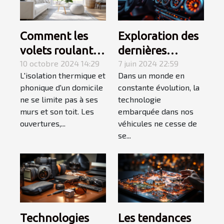
Comment les
Exploration des
volets roulants
dernières
améliorent-ils
10 octobre 2024 14:29
tendances en
7 juin 2024 22:59
L'isolation thermique et
Dans un monde en
l'isolation de
matière de
phonique d'un domicile
constante évolution, la
votre domicile ?
systèmes audio
ne se limite pas à ses
technologie
pour véhicules
murs et son toit. Les
embarquée dans nos
en 2024
ouvertures,...
véhicules ne cesse de
se...
Les tendances
Technologies