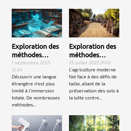
Exploration des
Exploration des
méthodes
méthodes
alternatives à
1 septembre 2025
ancestrales dans
25 juillet 2025 01:02
21:24
L'agriculture moderne
l'immersion
l'agriculture
Découvrir une langue
fait face à des défis de
pour
moderne
étrangère n'est plus
taille, allant de la
l'apprentissage
limité à l'immersion
préservation des sols à
des langues
totale. De nombreuses
la lutte contre...
méthodes...