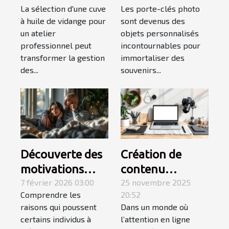
La sélection d'une cuve
Les porte-clés photo
pour ateliers
pour les porte-
à huile de vidange pour
sont devenus des
professionnels
clés photo
un atelier
objets personnalisés
professionnel peut
incontournables pour
transformer la gestion
immortaliser des
des...
souvenirs...
Découverte des
Création de
motivations
contenu
derrière
7 février 2026 03:00
engageant :
25 novembre 2025
Comprendre les
20:52
l'utilisation des
secrets pour
raisons qui poussent
Dans un monde où
sites de
captiver votre
certains individus à
l’attention en ligne
rencontres
audience