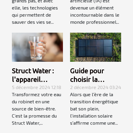
grands pas, et avec
artificielle (IA) est
l'impression
transformer
elle, les technologies
devenue un élément
d'organes
votre carrière
qui permettent de
incontournable dans le
change les
sauver des vies se...
monde professionnel...
greffes
Struct Water :
Guide pour
l'appareil
choisir la
indispensable
5 décembre 2024 12:18
capacité d'une
2 décembre 2024 03:24
Transformez votre eau
Alors que l'ère de la
pour obtenir de
installation
du robinet en une
transition énergétique
l’eau aimantée
solaire selon vos
source de bien-être.
bat son plein,
chez soi
besoins
C’est la promesse du
l'installation solaire
Struct Water,...
s'affirme comme une...