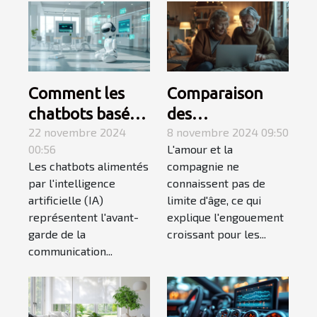
Comment les
Comparaison
chatbots basés
des
sur l'IA peuvent
22 novembre 2024
fonctionnalités
8 novembre 2024 09:50
00:56
L'amour et la
révolutionner la
des plateformes
Les chatbots alimentés
compagnie ne
communication
de rencontres
par l'intelligence
connaissent pas de
numérique
pour séniors
artificielle (IA)
limite d'âge, ce qui
représentent l'avant-
explique l'engouement
garde de la
croissant pour les...
communication...