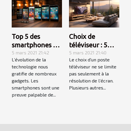
Top 5 des
Choix de
smartphones à
téléviseur : 5
absolument
5 mars 2021 21:42
caractéristiques
5 mars 2021 21:40
L’évolution de la
Le choix d’un poste
acheter
à prendre en
technologie nous
téléviseur ne se limite
considération
gratifie de nombreux
pas seulement à la
gadgets. Les
résolution de l’écran.
smartphones sont une
Plusieurs autres...
preuve palpable de...