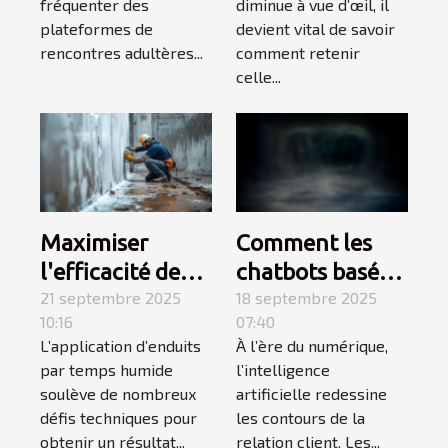
fréquenter des
diminue à vue d’œil, il
adultères
plateformes de
devient vital de savoir
rencontres adultères...
comment retenir
celle...
Maximiser
Comment les
l'efficacité des
chatbots basés
enduits par
21 septembre 2025
sur l'IA
18 septembre 2025
10:16
07:40
temps humide :
transforment-ils
L’application d’enduits
À l’ère du numérique,
stratégies et
le service client
par temps humide
l’intelligence
conseils
?
soulève de nombreux
artificielle redessine
défis techniques pour
les contours de la
obtenir un résultat...
relation client. Les...