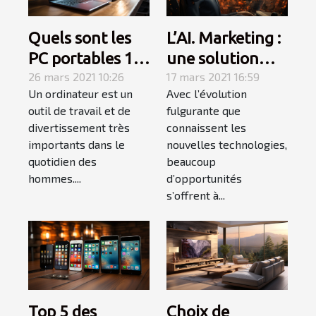
Quels sont les
L’AI. Marketing :
PC portables 13
une solution
pouces en solde
26 mars 2021 10:26
pour augmenter
17 mars 2021 16:59
Un ordinateur est un
Avec l’évolution
en 2021 ?
votre chiffre
outil de travail et de
fulgurante que
d’affaires cette
divertissement très
connaissent les
année !
importants dans le
nouvelles technologies,
quotidien des
beaucoup
hommes....
d’opportunités
s’offrent à...
Top 5 des
Choix de