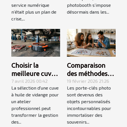
monitoring
événements
service numérique
photobooth s’impose
proactif
privés
n’était plus un plan de
désormais dans les...
crise,...
Choisir la
Comparaison
meilleure cuve à
des méthodes
huile de vidange
7 avril 2026 00:42
d'impression
19 février 2026 21:26
La sélection d'une cuve
Les porte-clés photo
pour ateliers
pour les porte-
à huile de vidange pour
sont devenus des
professionnels
clés photo
un atelier
objets personnalisés
professionnel peut
incontournables pour
transformer la gestion
immortaliser des
des...
souvenirs...