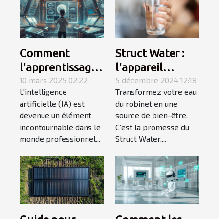
Comment
Struct Water :
l'apprentissage
l'appareil
de l'IA en 4
10 mars 2025 02:22
indispensable
5 décembre 2024 12:18
L'intelligence
Transformez votre eau
semaines peut
pour obtenir de
artificielle (IA) est
du robinet en une
transformer
l’eau aimantée
devenue un élément
source de bien-être.
votre carrière
chez soi
incontournable dans le
C’est la promesse du
monde professionnel...
Struct Water,...