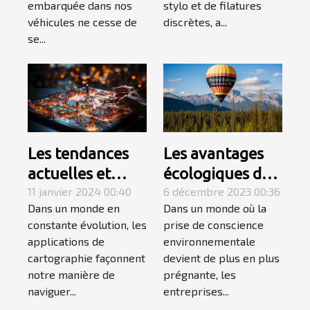
pour véhicules
embarquée dans nos
stylo et de filatures
en 2024
véhicules ne cesse de
discrètes, a...
se...
Les tendances
Les avantages
actuelles et
écologiques des
futures des
11 janvier 2024 00:40
ballons
6 décembre 2023 00:36
Dans un monde en
Dans un monde où la
applications de
publicitaires
constante évolution, les
prise de conscience
cartographie
réutilisables
applications de
environnementale
cartographie façonnent
devient de plus en plus
notre manière de
prégnante, les
naviguer...
entreprises...