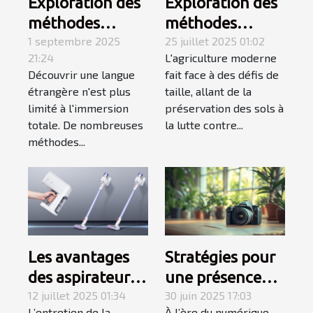
Exploration des
Exploration des
méthodes
méthodes
alternatives à
1 septembre 2025
ancestrales dans
25 juillet 2025 01:02
21:24
L'agriculture moderne
l'immersion
l'agriculture
Découvrir une langue
fait face à des défis de
pour
moderne
étrangère n'est plus
taille, allant de la
l'apprentissage
limité à l'immersion
préservation des sols à
des langues
totale. De nombreuses
la lutte contre...
méthodes...
Les avantages
Stratégies pour
des aspirateurs
une présence
balais sans fil
12 juillet 2025 01:34
efficace sur les
30 juin 2025 17:03
L’entretien de la
À l’ère du numérique,