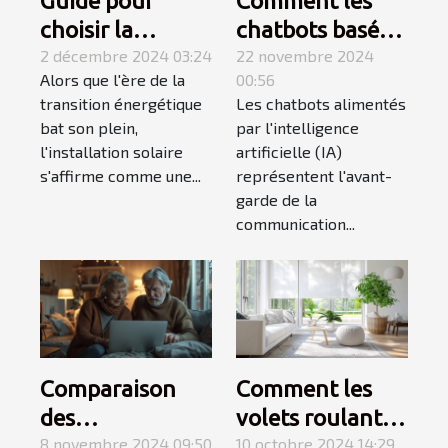
Guide pour
Comment les
choisir la
chatbots basés
capacité d'une
2 décembre 2024 03:24
sur l'IA peuvent
22 novembre 2024
Alors que l'ère de la
00:56
installation
révolutionner la
transition énergétique
Les chatbots alimentés
solaire selon vos
communication
bat son plein,
par l'intelligence
besoins
numérique
l'installation solaire
artificielle (IA)
s'affirme comme une...
représentent l'avant-
garde de la
communication...
Comparaison
Comment les
des
volets roulants
fonctionnalités
8 novembre 2024 09:50
améliorent-ils
10 octobre 2024 14:29