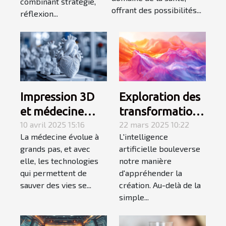
combinant stratégie,
éthiques
offrant des possibilités...
réflexion...
Impression 3D
Exploration des
et médecine
transformations
personnalisée
10 avril 2025 15:16
créatives à
22 mars 2025 10:22
La médecine évolue à
L'intelligence
comment
travers
grands pas, et avec
artificielle bouleverse
l'impression
l'intelligence
elle, les technologies
notre manière
d'organes
artificielle
qui permettent de
d'appréhender la
change les
sauver des vies se...
création. Au-delà de la
simple...
greffes