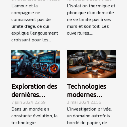
L'amour et la
L'isolation thermique et
des plateformes
l'isolation de
compagnie ne
phonique d'un domicile
de rencontres
votre domicile ?
connaissent pas de
ne se limite pas à ses
pour séniors
limite d'âge, ce qui
murs et son toit. Les
explique l'engouement
ouvertures,...
croissant pour les...
Exploration des
Technologies
dernières
modernes
tendances en
7 juin 2024 22:59
utilisées dans
3 mai 2024 23:56
Dans un monde en
L'investigation privée,
matière de
l'investigation
constante évolution, la
un domaine autrefois
systèmes audio
privée
technologie
bordé de papier, de