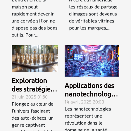
pour un ménage
réseaux de
maison peut
les réseaux de partage
efficace
partage
rapidement devenir
d’images sont devenus
d'images
une corvée si l’on ne
de véritables vitrines
dispose pas des bons
pour les marques,...
outils. Pour...
Exploration
Applications des
des stratégies
nanotechnologies
gagnantes en
21 juin 2025 01:30
en santé
14 avril 2025 20:08
Plongez au cœur de
auto-échecs
Les nanotechnologies
avancées
l’univers fascinant
représentent une
des auto-échecs, un
prometteuses et
révolution dans le
genre captivant
controverses
domaine de la santé,