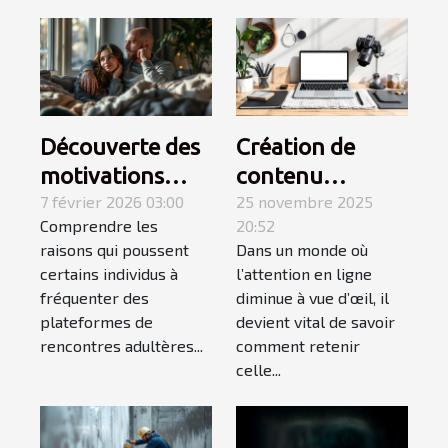
Découverte des
Création de
motivations
contenu
derrière
7 février 2026 03:00
engageant :
25 novembre 2025
Comprendre les
20:52
l'utilisation des
secrets pour
raisons qui poussent
Dans un monde où
sites de
captiver votre
certains individus à
l’attention en ligne
rencontres
audience
fréquenter des
diminue à vue d’œil, il
adultères
plateformes de
devient vital de savoir
rencontres adultères...
comment retenir
celle...