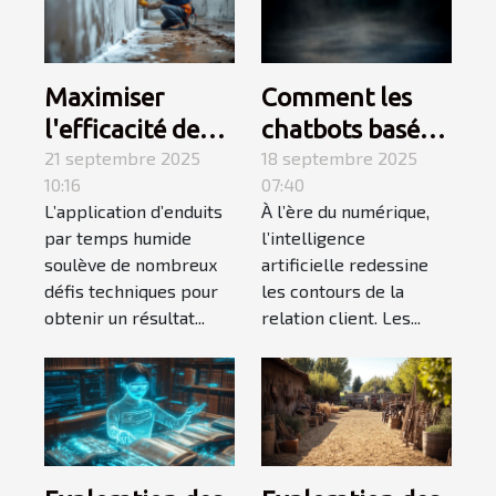
Maximiser
Comment les
l'efficacité des
chatbots basés
enduits par
21 septembre 2025
sur l'IA
18 septembre 2025
10:16
07:40
temps humide :
transforment-ils
L’application d’enduits
À l’ère du numérique,
stratégies et
le service client
par temps humide
l’intelligence
conseils
?
soulève de nombreux
artificielle redessine
défis techniques pour
les contours de la
obtenir un résultat...
relation client. Les...