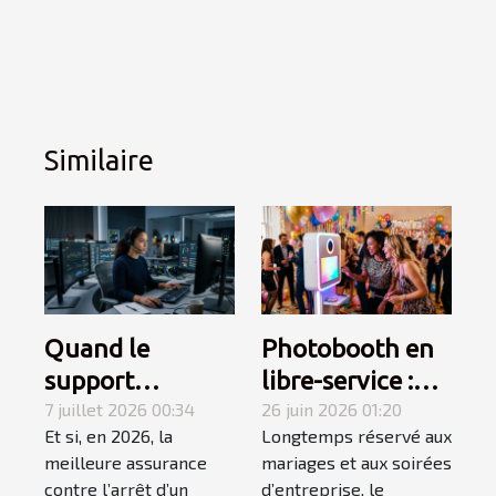
Similaire
Quand le
Photobooth en
support
libre-service :
technique
7 juillet 2026 00:34
une tendance
26 juin 2026 01:20
Et si, en 2026, la
Longtemps réservé aux
devient le
qui
meilleure assurance
mariages et aux soirées
maillon fort du
révolutionne les
contre l’arrêt d’un
d’entreprise, le