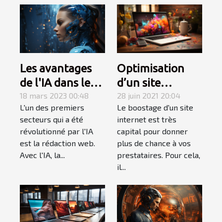
Les avantages
Optimisation
de l'IA dans le
d’un site
domaine de la
18 mars 2023 00:48
internet : ce
28 juin 2021 20:04
L'un des premiers
Le boostage d'un site
rédaction web
qu’il faut
secteurs qui a été
internet est très
apprendre!
révolutionné par l'IA
capital pour donner
est la rédaction web.
plus de chance à vos
Avec l'IA, la...
prestataires. Pour cela,
il...