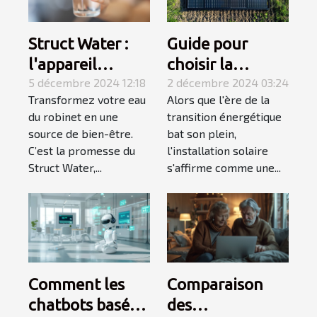
Struct Water :
Guide pour
l'appareil
choisir la
indispensable
5 décembre 2024 12:18
capacité d'une
2 décembre 2024 03:24
Transformez votre eau
Alors que l'ère de la
pour obtenir de
installation
du robinet en une
transition énergétique
l’eau aimantée
solaire selon vos
source de bien-être.
bat son plein,
chez soi
besoins
C’est la promesse du
l'installation solaire
Struct Water,...
s'affirme comme une...
Comment les
Comparaison
chatbots basés
des