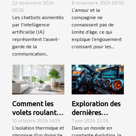
sur l'IA peuvent
22 novembre 2024
fonctionnalités
8 novembre 2024 09:50
00:56
L'amour et la
révolutionner la
des plateformes
Les chatbots alimentés
compagnie ne
communication
de rencontres
par l'intelligence
connaissent pas de
numérique
pour séniors
artificielle (IA)
limite d'âge, ce qui
représentent l'avant-
explique l'engouement
garde de la
croissant pour les...
communication...
Comment les
Exploration des
volets roulants
dernières
améliorent-ils
10 octobre 2024 14:29
tendances en
7 juin 2024 22:59
L'isolation thermique et
Dans un monde en
l'isolation de
matière de
phonique d'un domicile
constante évolution, la