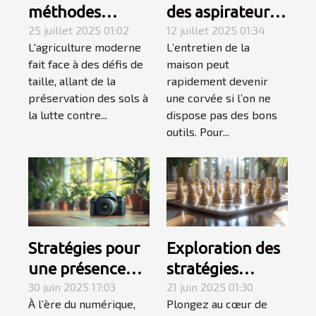
méthodes
des aspirateurs
ancestrales dans
25 juillet 2025 01:02
balais sans fil
12 juillet 2025 01:34
L'agriculture moderne
L’entretien de la
l'agriculture
pour un ménage
fait face à des défis de
maison peut
moderne
efficace
taille, allant de la
rapidement devenir
préservation des sols à
une corvée si l’on ne
la lutte contre...
dispose pas des bons
outils. Pour...
Stratégies pour
Exploration des
une présence
stratégies
efficace sur les
30 juin 2025 17:03
gagnantes en
21 juin 2025 01:30
À l’ère du numérique,
Plongez au cœur de
réseaux de
auto-échecs