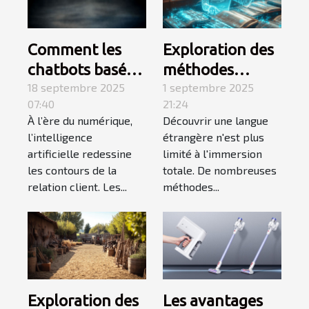
Comment les
Exploration des
chatbots basés
méthodes
sur l'IA
18 septembre 2025
alternatives à
1 septembre 2025
07:40
21:24
transforment-ils
l'immersion
À l’ère du numérique,
Découvrir une langue
le service client
pour
l’intelligence
étrangère n'est plus
?
l'apprentissage
artificielle redessine
limité à l'immersion
des langues
les contours de la
totale. De nombreuses
relation client. Les...
méthodes...
Exploration des
Les avantages