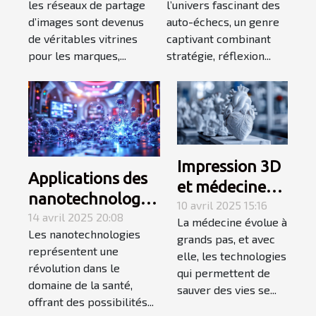
les réseaux de partage
l’univers fascinant des
partage
d’images sont devenus
auto-échecs, un genre
d'images
de véritables vitrines
captivant combinant
pour les marques,...
stratégie, réflexion...
Impression 3D
Applications des
et médecine
nanotechnologies
personnalisée
10 avril 2025 15:16
en santé
14 avril 2025 20:08
La médecine évolue à
comment
Les nanotechnologies
avancées
grands pas, et avec
l'impression
représentent une
elle, les technologies
prometteuses et
d'organes
révolution dans le
qui permettent de
controverses
domaine de la santé,
change les
sauver des vies se...
éthiques
offrant des possibilités...
greffes