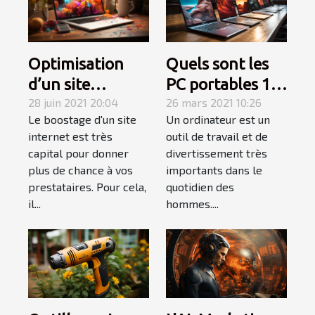
Quels sont les
Optimisation
PC portables 13
d’un site
pouces en solde
26 mars 2021 10:26
internet : ce
28 juin 2021 20:04
Un ordinateur est un
Le boostage d'un site
en 2021 ?
qu’il faut
outil de travail et de
internet est très
apprendre!
divertissement très
capital pour donner
importants dans le
plus de chance à vos
quotidien des
prestataires. Pour cela,
hommes....
il...