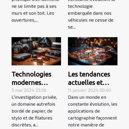
votre domicile ?
systèmes audio
ne se limite pas à ses
technologie
pour véhicules
murs et son toit. Les
embarquée dans nos
en 2024
ouvertures,...
véhicules ne cesse de
se...
Les tendances
Technologies
actuelles et
modernes
futures des
11 janvier 2024 00:40
utilisées dans
3 mai 2024 23:56
Dans un monde en
L'investigation privée,
applications de
l'investigation
constante évolution, les
un domaine autrefois
cartographie
privée
applications de
bordé de papier, de
cartographie façonnent
stylo et de filatures
notre manière de
discrètes, a...