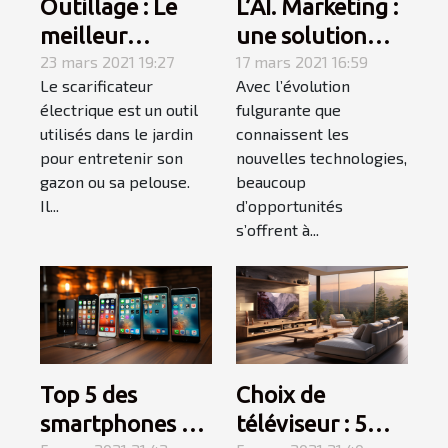
Outillage : Le
L’AI. Marketing :
meilleur
une solution
sacrificateur
23 mars 2021 19:27
pour augmenter
17 mars 2021 16:59
Le scarificateur
Avec l’évolution
électrique pour
votre chiffre
électrique est un outil
fulgurante que
votre jardin
d’affaires cette
utilisés dans le jardin
connaissent les
année !
pour entretenir son
nouvelles technologies,
gazon ou sa pelouse.
beaucoup
Il...
d’opportunités
s’offrent à...
Top 5 des
Choix de
smartphones à
téléviseur : 5