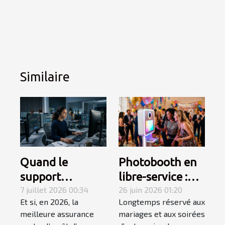
Similaire
Quand le
Photobooth en
support
libre-service :
technique
7 juillet 2026 00:34
une tendance
26 juin 2026 01:20
Et si, en 2026, la
Longtemps réservé aux
devient le
qui
meilleure assurance
mariages et aux soirées
maillon fort du
révolutionne les