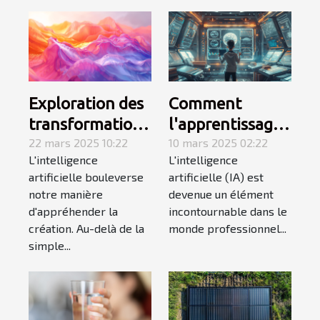
Exploration des
Comment
transformations
l'apprentissage
créatives à
22 mars 2025 10:22
de l'IA en 4
10 mars 2025 02:22
L'intelligence
L'intelligence
travers
semaines peut
artificielle bouleverse
artificielle (IA) est
l'intelligence
transformer
notre manière
devenue un élément
artificielle
votre carrière
d'appréhender la
incontournable dans le
création. Au-delà de la
monde professionnel...
simple...