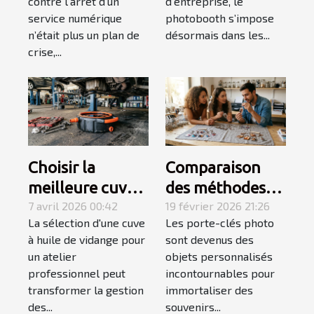
contre l’arrêt d’un
d’entreprise, le
monitoring
événements
service numérique
photobooth s’impose
proactif
privés
n’était plus un plan de
désormais dans les...
crise,...
Choisir la
Comparaison
meilleure cuve à
des méthodes
huile de vidange
7 avril 2026 00:42
d'impression
19 février 2026 21:26
La sélection d'une cuve
Les porte-clés photo
pour ateliers
pour les porte-
à huile de vidange pour
sont devenus des
professionnels
clés photo
un atelier
objets personnalisés
professionnel peut
incontournables pour
transformer la gestion
immortaliser des
des...
souvenirs...