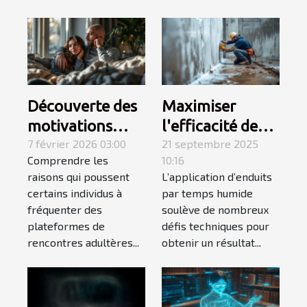
Découverte des
Maximiser
motivations
l'efficacité des
derrière
7 février 2026 03:00
enduits par
21 septembre 2025
Comprendre les
10:16
l'utilisation des
temps humide :
raisons qui poussent
L’application d’enduits
sites de
stratégies et
certains individus à
par temps humide
rencontres
conseils
fréquenter des
soulève de nombreux
adultères
plateformes de
défis techniques pour
rencontres adultères...
obtenir un résultat...