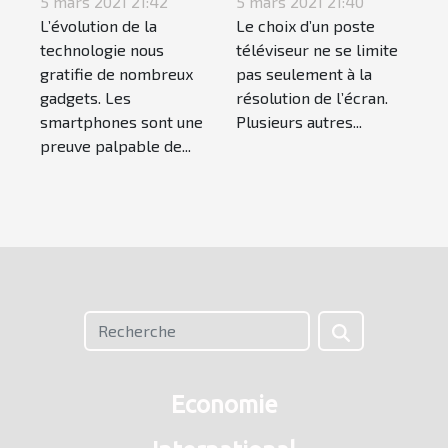
absolument
5 mars 2021 21:42
caractéristiques
5 mars 2021 21:40
L’évolution de la
Le choix d’un poste
acheter
à prendre en
technologie nous
téléviseur ne se limite
considération
gratifie de nombreux
pas seulement à la
gadgets. Les
résolution de l’écran.
smartphones sont une
Plusieurs autres...
preuve palpable de...
Economie