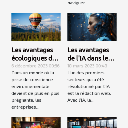
naviguer...
Les avantages
Les avantages
écologiques des
de l'IA dans le
ballons
6 décembre 2023 00:36
domaine de la
18 mars 2023 00:48
Dans un monde où la
L'un des premiers
publicitaires
rédaction web
prise de conscience
secteurs qui a été
réutilisables
environnementale
révolutionné par l'IA
devient de plus en plus
est la rédaction web.
prégnante, les
Avec l'IA, la...
entreprises...