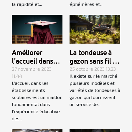
la rapidité et...
éphémères et...
Améliorer
La tondeuse à
l'accueil dans
gazon sans fil :
les
27 novembre 2023
allons à sa
25 octobre 2023 13:23
11:44
Il existe sur le marché
établissements
découverte
L'accueil dans les
plusieurs modèles et
scolaires
établissements
variétés de tondeuses à
scolaires est un maillon
gazon qui fournissent
fondamental dans
un service de...
l'expérience éducative
des...