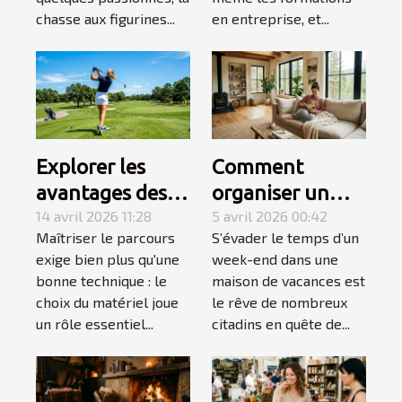
chasse aux figurines...
en entreprise, et...
Explorer les
Comment
avantages des
organiser un
équipements de
14 avril 2026 11:28
week-end
5 avril 2026 00:42
Maîtriser le parcours
S’évader le temps d’un
golf spécialisés
détente réussi
exige bien plus qu'une
week-end dans une
pour gauchers
en maison de
bonne technique : le
maison de vacances est
vacances ?
choix du matériel joue
le rêve de nombreux
un rôle essentiel...
citadins en quête de...