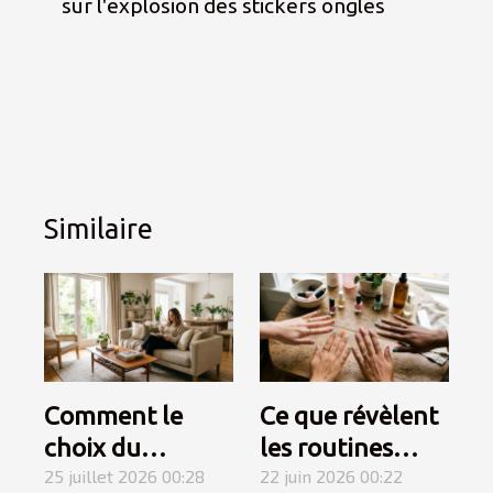
sur l'explosion des stickers ongles
Similaire
Comment le
Ce que révèlent
choix du
les routines
mobilier
25 juillet 2026 00:28
beauté sur
22 juin 2026 00:22