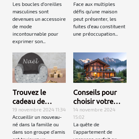
Les boucles d'oreilles
Face aux multiples
masculines
chez soi
masculines sont
défis qu'une maison
devenues un accessoire
peut présenter, les
de mode
fuites d'eau constituent
incontournable pour
une préoccupation...
exprimer son...
Trouvez le
Conseils pour
cadeau de
choisir votre
naissance
19 novembre 2024 11:34
appartement de
14 novembre 2024
Accueillir un nouveau-
15:02
parfait avec les
vacances en
né dans la famille ou
La quête de
produits
montagne
dans son groupe d’amis
l'appartement de
personnalisés de