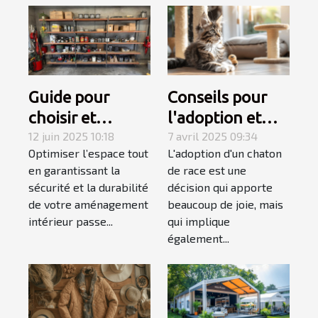
Guide pour
Conseils pour
choisir et
l'adoption et
installer des
12 juin 2025 10:18
l'accueil d'un
7 avril 2025 09:34
Optimiser l’espace tout
L'adoption d'un chaton
étagères
chaton de race
en garantissant la
de race est une
murales
sécurité et la durabilité
décision qui apporte
robustes
de votre aménagement
beaucoup de joie, mais
intérieur passe...
qui implique
également...