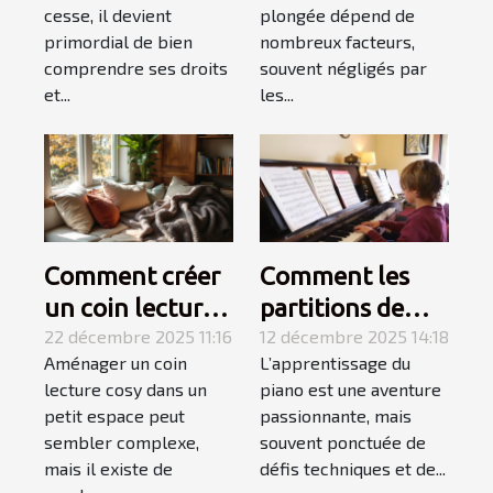
combinaison de
cesse, il devient
plongée dépend de
plongée ?
primordial de bien
nombreux facteurs,
comprendre ses droits
souvent négligés par
et...
les...
Comment créer
Comment les
un coin lecture
partitions de
cosy dans un
22 décembre 2025 11:16
niveau variable
12 décembre 2025 14:18
Aménager un coin
L’apprentissage du
petit espace ?
favorisent
lecture cosy dans un
piano est une aventure
l'apprentissage
petit espace peut
passionnante, mais
du piano ?
sembler complexe,
souvent ponctuée de
mais il existe de
défis techniques et de...