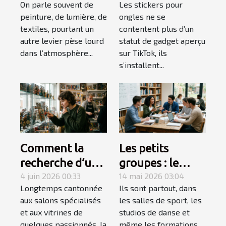
On parle souvent de
Les stickers pour
influence-t-il
l'explosion des
peinture, de lumière, de
ongles ne se
l’ambiance
stickers ongles
textiles, pourtant un
contentent plus d’un
d’une pièce ?
autre levier pèse lourd
statut de gadget aperçu
dans l’atmosphère...
sur TikTok, ils
s’installent...
Comment la
Les petits
recherche d’une
groupes : le
figurine rare
4 juin 2026 00:33
secret d’un
14 mai 2026 03:04
Longtemps cantonnée
Ils sont partout, dans
devient une
apprentissage
aux salons spécialisés
les salles de sport, les
quête
accéléré
et aux vitrines de
studios de danse et
personnelle
quelques passionnés, la
même les formations