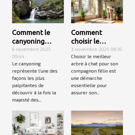
Comment le
Comment
canyoning
choisir le
fusionne
6 novembre 2025
meilleur arbre à
3 novembre 2025 08:30
09:44
Choisir le meilleur
montagne et
chat pour votre
Le canyoning
arbre à chat pour son
mer pour une
compagnon ?
représente l’une des
compagnon félin est
aventure
façons les plus
une démarche
inoubliable ?
palpitantes de
essentielle pour
découvrir à la fois la
assurer son...
majesté des...