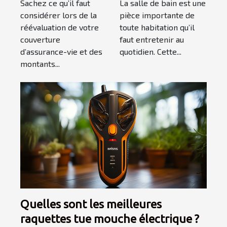
Sachez ce qu’il faut
La salle de bain est une
vie ?
qu’elle soit
considérer lors de la
pièce importante de
complète et
réévaluation de votre
toute habitation qu’il
élégante ?
couverture
faut entretenir au
d’assurance-vie et des
quotidien. Cette...
montants...
Quelles sont les meilleures
raquettes tue mouche électrique ?