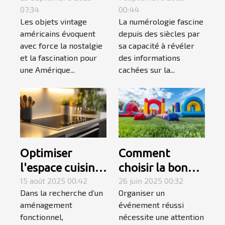
07:34
00:44
capturent-ils
votre chemin de
Les objets vintage
La numérologie fascine
l'essence d'une
vie ?
américains évoquent
depuis des siècles par
époque révolue
avec force la nostalgie
sa capacité à révéler
?
et la fascination pour
des informations
une Amérique...
cachées sur la...
Optimiser
Comment
l'espace cuisine
choisir la bonne
avec une plaque
15 août 2025 00:42
structure
26 juin 2025 00:32
Dans la recherche d’un
Organiser un
électrique
gonflable pour
aménagement
événement réussi
adaptée
votre
fonctionnel,
nécessite une attention