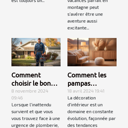
est toujours un...
vacances parfait en
Caro Créations !
montagne peut
s'avérer être une
aventure aussi
excitante...
Comment
Comment les
choisir le bon
pampas
service de
8 novembre 2024
influencent les
18 avril 2024 19:41
09:46
La décoration
dépannage en
tendances en
Lorsque l'inattendu
d'intérieur est un
plomberie
décoration
survient et que vous
domaine en constante
d'urgence
d'intérieur en
vous trouvez face à une
évolution, façonnée par
2023
urgence de plomberie,
des tendances