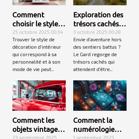
Comment
Exploration des
choisir le style
trésors cachés
de décoration
25 octobre 2025 00:34
du Gard :
3 octobre 2025 00:28
Trouver le style de
Envie d’aventure hors
d'intérieur qui
itinéraires
décoration d’intérieur
des sentiers battus ?
vous correspond
méconnus ?
qui correspond à sa
Le Gard regorge de
?
personnalité et à son
trésors cachés qui
mode de vie peut...
attendent d’être...
Comment les
Comment la
objets vintage
numérologie
américains
23 septembre 2025
influence-t-elle
1 septembre 2025