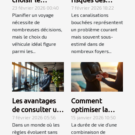
véhicule idéal
23 février 2026 00:40
canalisations
7 février 2026 18:22
Planifier un voyage
Les canalisations
pour votre
bouchées pour
nécessite de
bouchées représentent
prochain voyage
votre maison ?
nombreuses décisions,
un problème courant
?
mais le choix du
mais souvent sous-
véhicule idéal figure
estimé dans de
parmi les...
nombreux foyers...
Les avantages
Comment
de consulter un
optimiser la
spécialiste du
7 février 2026 05:56
durabilité de
15 janvier 2026 10:50
Dans un monde où les
La durée de vie d’une
droit
votre
règles évoluent sans
combinaison de