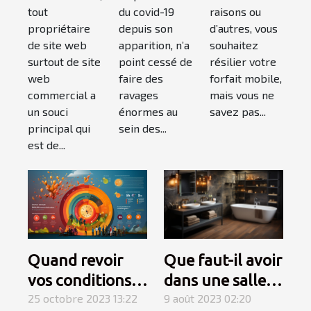
les !
comment
que c’est ?
du covid-19
raisons ou
tout
ça
depuis son
d’autres, vous
propriétaire
marche ?
apparition, n’a
souhaitez
de site web
point cessé de
résilier votre
surtout de site
faire des
forfait mobile,
web
ravages
mais vous ne
commercial a
énormes au
savez pas...
un souci
sein des...
principal qui
est de...
Quand revoir
Que faut-il avoir
vos conditions
dans une salle
d’assurance-
25 octobre 2023 13:22
de bain pour
9 août 2023 02:20