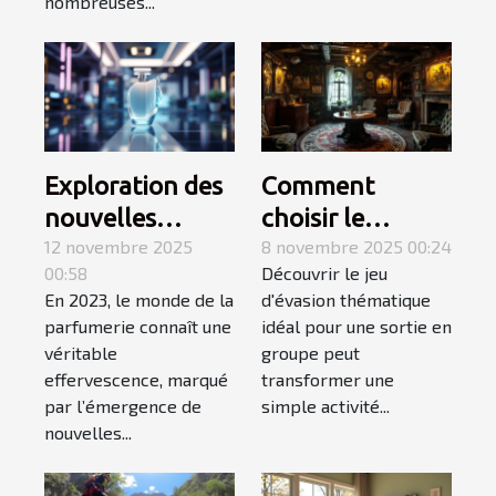
nombreuses...
Exploration des
Comment
nouvelles
choisir le
tendances des
12 novembre 2025
meilleur jeu
8 novembre 2025 00:24
00:58
Découvrir le jeu
parfums en
d'évasion
En 2023, le monde de la
d'évasion thématique
2023
thématique
parfumerie connaît une
idéal pour une sortie en
pour une sortie
véritable
groupe peut
en groupe ?
effervescence, marqué
transformer une
par l’émergence de
simple activité...
nouvelles...