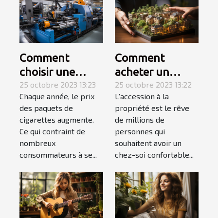
Comment
Comment
choisir une
acheter un
tubeuse
25 octobre 2023 13:23
appartement ? 3
25 octobre 2023 13:22
Chaque année, le prix
L’accession à la
électrique ?
étapes pour
des paquets de
propriété est le rêve
faire le meilleur
cigarettes augmente.
de millions de
choix
Ce qui contraint de
personnes qui
nombreux
souhaitent avoir un
consommateurs à se...
chez-soi confortable...