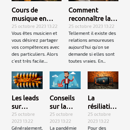
Cours de
Comment
musique en
reconnaître la
Auto-
25 octobre 2023 13:22
femme de votre
25 octobre 2023 13:22
Vous êtes musicien et
Tellement il existe des
Entrepreneur :
vie ?
vous désirez partager
relations amoureuses
l’essentiel de ce
vos compétences avec
aujourd’hui qu’on se
qu’il faut
des particuliers. Alors
demande si elles sont
retenir ?
c’est très facile....
toutes vraies. En...
Conseils
La
Les leads
sur la
résiliation
sur
covid-19 :
25 octobre
téléphone
25 octobre
internet :
25 octobre
2023 13:22
2023 13:22
2023 13:22
suivez-
mobile,
qu’est-ce
La pandémie
Pour des
Généralement,