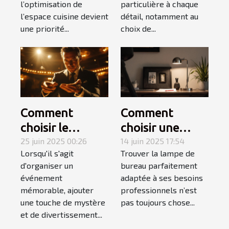
événement ?
l’optimisation de
particulière à chaque
l’espace cuisine devient
détail, notamment au
une priorité...
choix de...
Comment
Comment
choisir le
choisir une
meilleur
25 juin 2025 00:26
lampe de
14 juin 2025 17:54
Lorsqu'il s'agit
Trouver la lampe de
magicien
bureau adaptée
d'organiser un
bureau parfaitement
mentaliste pour
à votre style de
événement
adaptée à ses besoins
votre
travail
mémorable, ajouter
professionnels n’est
événement
une touche de mystère
pas toujours chose...
et de divertissement...