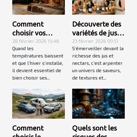
Comment
Découverte des
choisir vos
variétés de jus
chaussons pour
28 février 2026 15:48
et nectars pour
23 février 2026 00:51
Quand les
S’émerveiller devant la
un hiver douillet
des palais
températures baissent
richesse des jus et
et chaud ?
exigeants
et que l’hiver s’installe,
nectars, c’est arpenter
il devient essentiel de
un univers de saveurs,
bien choisir ses...
de textures et...
Comment
Quels sont les
choisir le
risques des