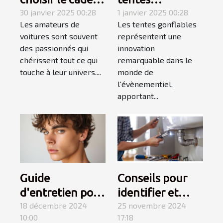
automobile
30 janvier 2025 00:28
gonflables
1 janvier 2025 00:28
Les amateurs de
Les tentes gonflables
parfait pour les
transforment
voitures sont souvent
représentent une
passionnés de
l'impact visuel
des passionnés qui
innovation
voitures
des évènements
chérissent tout ce qui
remarquable dans le
touche à leur univers....
monde de
l'évènementiel,
apportant...
Guide
Conseils pour
d'entretien pour
identifier et
boucles
18 décembre 2024
réparer les
25 novembre 2024
10:00
17:18
d'oreilles
fuites d'eau