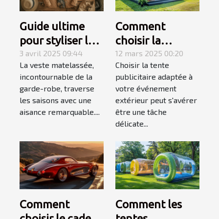
Guide ultime
Comment
pour styliser les
choisir la
vestes
3 avril 2025 09:44
meilleure tente
12 mars 2025 00:20
La veste matelassée,
Choisir la tente
matelassées en
publicitaire pour
incontournable de la
publicitaire adaptée à
toutes saisons
votre
garde-robe, traverse
votre événement
événement
les saisons avec une
extérieur peut s'avérer
extérieur
aisance remarquable....
être une tâche
délicate...
Comment
Comment les
choisir le cadeau
tentes