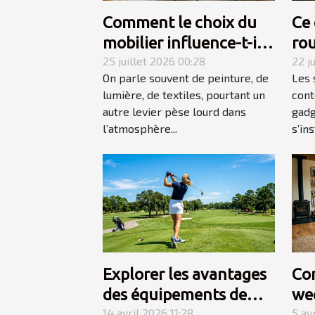
Comment le choix du
Ce 
mobilier influence-t-il
rou
l’ambiance d’une
25 juillet 2026 00:28
l'e
22 j
On parle souvent de peinture, de
Les 
pièce ?
on
lumière, de textiles, pourtant un
cont
autre levier pèse lourd dans
gadg
l’atmosphère...
s’ins
Explorer les avantages
Co
des équipements de
we
golf spécialisés pour
14 avril 2026 11:28
réu
5 av