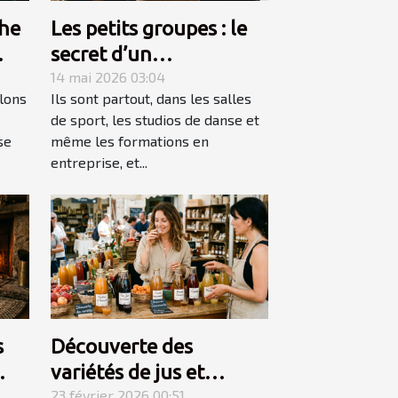
he
Les petits groupes : le
secret d’un
apprentissage accéléré
14 mai 2026 03:04
lons
Ils sont partout, dans les salles
de sport, les studios de danse et
se
même les formations en
entreprise, et...
s
Découverte des
variétés de jus et
aud
nectars pour des palais
23 février 2026 00:51