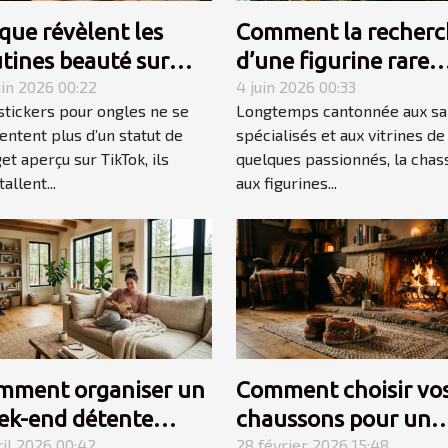
que révèlent les
Comment la recherc
tines beauté sur
d’une figurine rare
xplosion des stickers
uin 2026 00:22
devient une quête
4 juin 2026 00:33
stickers pour ongles ne se
Longtemps cantonnée aux sa
gles
personnelle
entent plus d’un statut de
spécialisés et aux vitrines de
et aperçu sur TikTok, ils
quelques passionnés, la chas
tallent...
aux figurines...
mment organiser un
Comment choisir vo
ek-end détente
chaussons pour un
ssi en maison de
ril 2026 00:42
hiver douillet et ch
28 février 2026 15:48