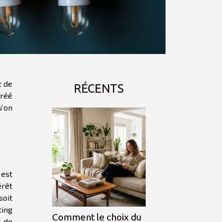
t de
RÉCENTS
créé
u’on
 est
érêt
soit
ting
Comment le choix du
l de