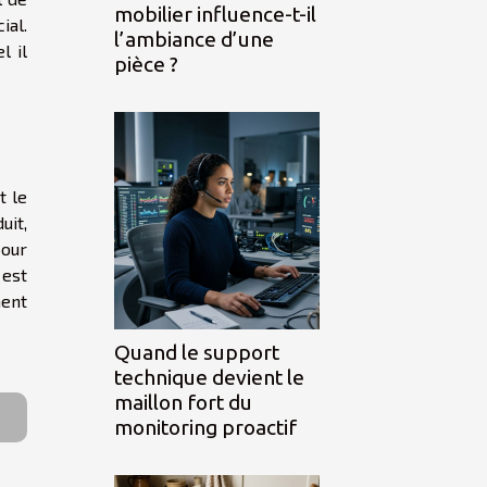
mobilier influence-t-il
ial.
l’ambiance d’une
l il
pièce ?
t le
uit,
pour
 est
ment
Quand le support
technique devient le
maillon fort du
monitoring proactif