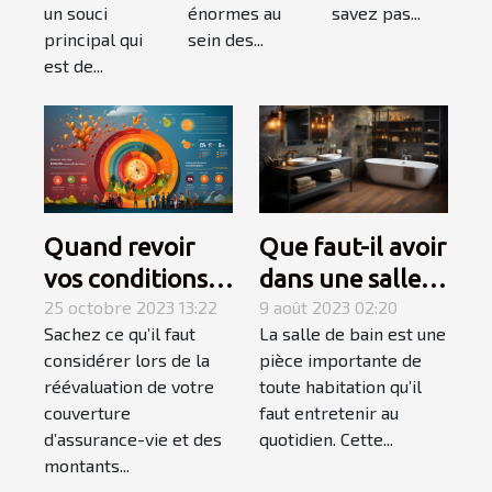
énormes au
savez pas...
un souci
sein des...
principal qui
est de...
Quand revoir
Que faut-il avoir
vos conditions
dans une salle
d’assurance-
25 octobre 2023 13:22
de bain pour
9 août 2023 02:20
Sachez ce qu’il faut
La salle de bain est une
vie ?
qu’elle soit
considérer lors de la
pièce importante de
complète et
réévaluation de votre
toute habitation qu’il
élégante ?
couverture
faut entretenir au
d’assurance-vie et des
quotidien. Cette...
montants...