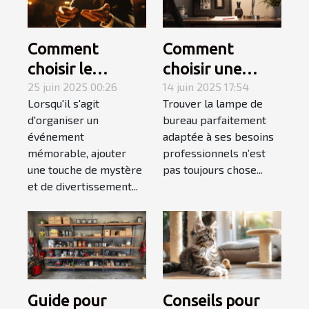
Comment
Comment
choisir le
choisir une
meilleur
25 juin 2025 00:26
lampe de
14 juin 2025 17:54
Lorsqu'il s'agit
Trouver la lampe de
magicien
bureau adaptée
d'organiser un
bureau parfaitement
mentaliste pour
à votre style de
événement
adaptée à ses besoins
votre
travail
mémorable, ajouter
professionnels n’est
événement
une touche de mystère
pas toujours chose...
et de divertissement...
Guide pour
Conseils pour