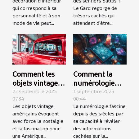
décoration d’intérieur
des sentiers battus ?
vous correspond
méconnus ?
qui correspond à sa
Le Gard regorge de
?
personnalité et à son
trésors cachés qui
mode de vie peut...
attendent d’être...
Comment les
Comment la
objets vintage
numérologie
américains
23 septembre 2025
influence-t-elle
1 septembre 2025
07:34
00:44
capturent-ils
votre chemin de
Les objets vintage
La numérologie fascine
l'essence d'une
vie ?
américains évoquent
depuis des siècles par
époque révolue
avec force la nostalgie
sa capacité à révéler
?
et la fascination pour
des informations
une Amérique...
cachées sur la...