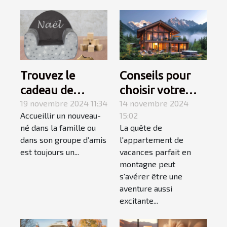
Trouvez le
Conseils pour
cadeau de
choisir votre
naissance
19 novembre 2024 11:34
appartement de
14 novembre 2024
Accueillir un nouveau-
15:02
parfait avec les
vacances en
né dans la famille ou
La quête de
produits
montagne
dans son groupe d’amis
l'appartement de
personnalisés de
est toujours un...
vacances parfait en
Caro Créations !
montagne peut
s'avérer être une
aventure aussi
excitante...