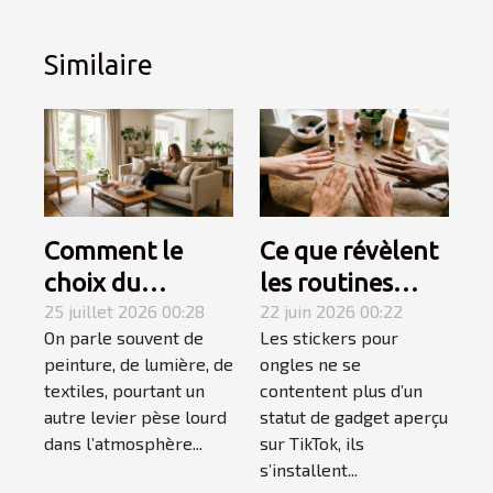
Similaire
Comment le
Ce que révèlent
choix du
les routines
mobilier
25 juillet 2026 00:28
beauté sur
22 juin 2026 00:22
On parle souvent de
Les stickers pour
influence-t-il
l'explosion des
peinture, de lumière, de
ongles ne se
l’ambiance
stickers ongles
textiles, pourtant un
contentent plus d’un
d’une pièce ?
autre levier pèse lourd
statut de gadget aperçu
dans l’atmosphère...
sur TikTok, ils
s’installent...