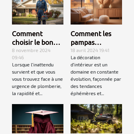
Comment
Comment les
choisir le bon
pampas
service de
8 novembre 2024
influencent les
18 avril 2024 19:41
09:46
La décoration
dépannage en
tendances en
Lorsque l'inattendu
d'intérieur est un
plomberie
décoration
survient et que vous
domaine en constante
d'urgence
d'intérieur en
vous trouvez face à une
évolution, façonnée par
2023
urgence de plomberie,
des tendances
la rapidité et...
éphémères et...