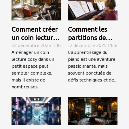
Comment créer
Comment les
un coin lecture
partitions de
cosy dans un
22 décembre 2025 11:16
niveau variable
12 décembre 2025 14:18
Aménager un coin
L’apprentissage du
petit espace ?
favorisent
lecture cosy dans un
piano est une aventure
l'apprentissage
petit espace peut
passionnante, mais
du piano ?
sembler complexe,
souvent ponctuée de
mais il existe de
défis techniques et de...
nombreuses...