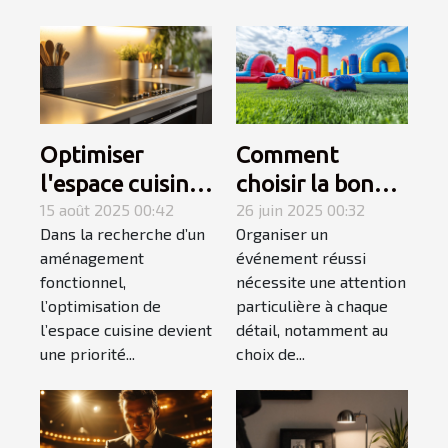
Optimiser
Comment
l'espace cuisine
choisir la bonne
avec une plaque
15 août 2025 00:42
structure
26 juin 2025 00:32
Dans la recherche d’un
Organiser un
électrique
gonflable pour
aménagement
événement réussi
adaptée
votre
fonctionnel,
nécessite une attention
événement ?
l’optimisation de
particulière à chaque
l’espace cuisine devient
détail, notamment au
une priorité...
choix de...