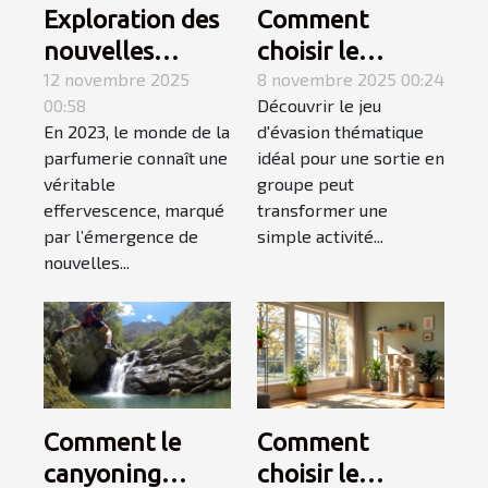
Exploration des
Comment
nouvelles
choisir le
tendances des
12 novembre 2025
meilleur jeu
8 novembre 2025 00:24
00:58
Découvrir le jeu
parfums en
d'évasion
En 2023, le monde de la
d'évasion thématique
2023
thématique
parfumerie connaît une
idéal pour une sortie en
pour une sortie
véritable
groupe peut
en groupe ?
effervescence, marqué
transformer une
par l’émergence de
simple activité...
nouvelles...
Comment le
Comment
canyoning
choisir le