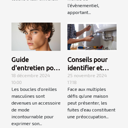
l'évènementiel,
apportant...
Guide
Conseils pour
d'entretien pour
identifier et
boucles
18 décembre 2024
réparer les
25 novembre 2024
10:00
17:18
d'oreilles
fuites d'eau
Les boucles d'oreilles
Face aux multiples
masculines
chez soi
masculines sont
défis qu'une maison
devenues un accessoire
peut présenter, les
de mode
fuites d'eau constituent
incontournable pour
une préoccupation...
exprimer son...