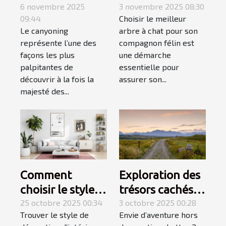
fusionne
6 novembre 2025
meilleur arbre à
3 novembre 2025 08:30
09:44
Choisir le meilleur
montagne et
chat pour votre
Le canyoning
arbre à chat pour son
mer pour une
compagnon ?
représente l’une des
compagnon félin est
aventure
façons les plus
une démarche
inoubliable ?
palpitantes de
essentielle pour
découvrir à la fois la
assurer son...
majesté des...
Comment
Exploration des
choisir le style
trésors cachés
de décoration
25 octobre 2025 00:34
du Gard :
3 octobre 2025 00:28
Trouver le style de
Envie d’aventure hors
d'intérieur qui
itinéraires