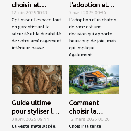
choisir et
l'adoption et
installer des
12 juin 2025 10:18
l'accueil d'un
7 avril 2025 09:34
Optimiser l’espace tout
L'adoption d'un chaton
étagères
chaton de race
en garantissant la
de race est une
murales
sécurité et la durabilité
décision qui apporte
robustes
de votre aménagement
beaucoup de joie, mais
intérieur passe...
qui implique
également...
Guide ultime
Comment
pour styliser les
choisir la
vestes
3 avril 2025 09:44
meilleure tente
12 mars 2025 00:20
La veste matelassée,
Choisir la tente
matelassées en
publicitaire pour