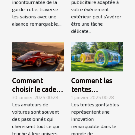
incontournable de la
publicitaire adaptée à
toutes saisons
votre
garde-robe, traverse
votre événement
événement
les saisons avec une
extérieur peut s'avérer
extérieur
aisance remarquable....
être une tâche
délicate...
Comment
Comment les
choisir le cadeau
tentes
automobile
30 janvier 2025 00:28
gonflables
1 janvier 2025 00:28
Les amateurs de
Les tentes gonflables
parfait pour les
transforment
voitures sont souvent
représentent une
passionnés de
l'impact visuel
des passionnés qui
innovation
voitures
des évènements
chérissent tout ce qui
remarquable dans le
touche à leur univers....
monde de