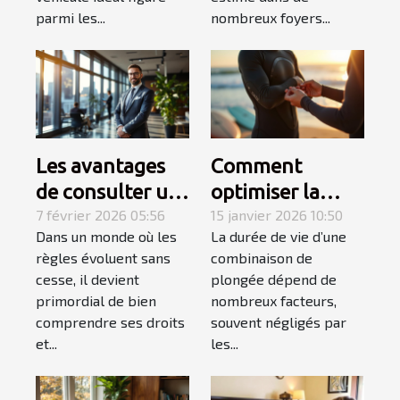
parmi les...
nombreux foyers...
Les avantages
Comment
de consulter un
optimiser la
spécialiste du
7 février 2026 05:56
durabilité de
15 janvier 2026 10:50
Dans un monde où les
La durée de vie d’une
droit
votre
règles évoluent sans
combinaison de
combinaison de
cesse, il devient
plongée dépend de
plongée ?
primordial de bien
nombreux facteurs,
comprendre ses droits
souvent négligés par
et...
les...