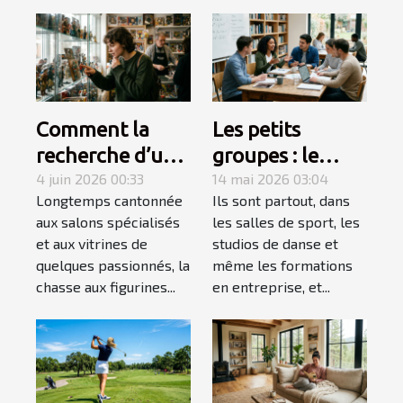
Comment la
Les petits
recherche d’une
groupes : le
figurine rare
4 juin 2026 00:33
secret d’un
14 mai 2026 03:04
Longtemps cantonnée
Ils sont partout, dans
devient une
apprentissage
aux salons spécialisés
les salles de sport, les
quête
accéléré
et aux vitrines de
studios de danse et
personnelle
quelques passionnés, la
même les formations
chasse aux figurines...
en entreprise, et...