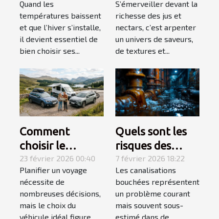
Quand les
S’émerveiller devant la
un hiver douillet
des palais
températures baissent
richesse des jus et
et chaud ?
exigeants
et que l’hiver s’installe,
nectars, c’est arpenter
il devient essentiel de
un univers de saveurs,
bien choisir ses...
de textures et...
Comment
Quels sont les
choisir le
risques des
véhicule idéal
23 février 2026 00:40
canalisations
7 février 2026 18:22
Planifier un voyage
Les canalisations
pour votre
bouchées pour
nécessite de
bouchées représentent
prochain voyage
votre maison ?
nombreuses décisions,
un problème courant
?
mais le choix du
mais souvent sous-
véhicule idéal figure
estimé dans de