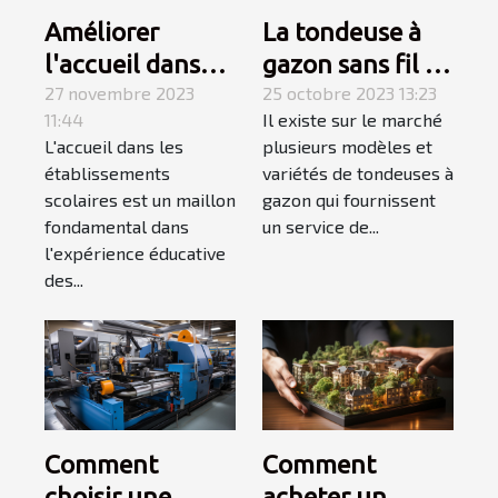
Améliorer
La tondeuse à
l'accueil dans
gazon sans fil :
les
27 novembre 2023
allons à sa
25 octobre 2023 13:23
11:44
Il existe sur le marché
établissements
découverte
L'accueil dans les
plusieurs modèles et
scolaires
établissements
variétés de tondeuses à
scolaires est un maillon
gazon qui fournissent
fondamental dans
un service de...
l'expérience éducative
des...
Comment
Comment
choisir une
acheter un