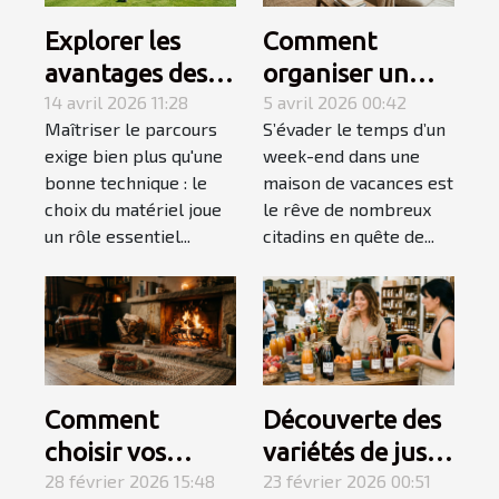
Explorer les
Comment
avantages des
organiser un
équipements de
14 avril 2026 11:28
week-end
5 avril 2026 00:42
Maîtriser le parcours
S’évader le temps d’un
golf spécialisés
détente réussi
exige bien plus qu'une
week-end dans une
pour gauchers
en maison de
bonne technique : le
maison de vacances est
vacances ?
choix du matériel joue
le rêve de nombreux
un rôle essentiel...
citadins en quête de...
Comment
Découverte des
choisir vos
variétés de jus
chaussons pour
28 février 2026 15:48
et nectars pour
23 février 2026 00:51