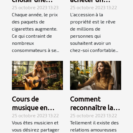
tubeuse
25 octobre 2023 13:23
appartement ? 3
25 octobre 2023 13:22
Chaque année, le prix
L’accession à la
électrique ?
étapes pour
des paquets de
propriété est le rêve
faire le meilleur
cigarettes augmente.
de millions de
choix
Ce qui contraint de
personnes qui
nombreux
souhaitent avoir un
consommateurs à se...
chez-soi confortable...
Cours de
Comment
musique en
reconnaître la
Auto-
25 octobre 2023 13:22
femme de votre
25 octobre 2023 13:22
Vous êtes musicien et
Tellement il existe des
Entrepreneur :
vie ?
vous désirez partager
relations amoureuses