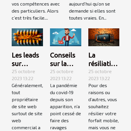
l’essentiel de ce
vos compétences avec
aujourd’hui qu’on se
qu’il faut
des particuliers. Alors
demande si elles sont
retenir ?
c’est très facile....
toutes vraies. En...
Conseils
La
Les leads
sur la
résiliation
sur
covid-19 :
25 octobre
téléphone
25 octobre
internet :
25 octobre
2023 13:22
2023 13:22
2023 13:22
suivez-
mobile,
qu’est-ce
La pandémie
Pour des
Généralement,
les !
comment
que c’est ?
du covid-19
raisons ou
tout
ça
depuis son
d’autres, vous
propriétaire
marche ?
apparition, n’a
souhaitez
de site web
point cessé de
résilier votre
surtout de site
faire des
forfait mobile,
web
ravages
mais vous ne
commercial a