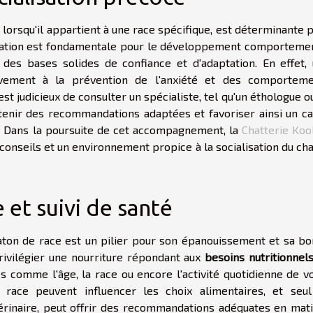
e lorsqu'il appartient à une race spécifique, est déterminante 
matation est fondamentale pour le développement comporteme
r des bases solides de confiance et d'adaptation. En effet,
tivement à la prévention de l'anxiété et des comportem
est judicieux de consulter un spécialiste, tel qu'un éthologue o
tenir des recommandations adaptées et favoriser ainsi un c
 Dans la poursuite de cet accompagnement, la
Chatterie Koo
 conseils et un environnement propice à la socialisation du ch
et suivi de santé
ton de race est un pilier pour son épanouissement et sa b
privilégier une nourriture répondant aux
besoins nutritionnel
res comme l'âge, la race ou encore l'activité quotidienne de v
race peuvent influencer les choix alimentaires, et seu
étérinaire, peut offrir des recommandations adéquates en mat