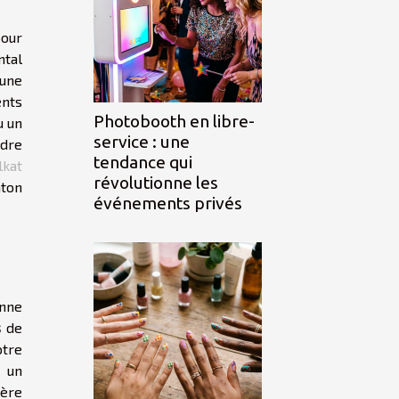
pour
ntal
 une
ents
Photobooth en libre-
u un
service : une
adre
tendance qui
lkat
révolutionne les
aton
événements privés
onne
s
de
otre
l un
ière