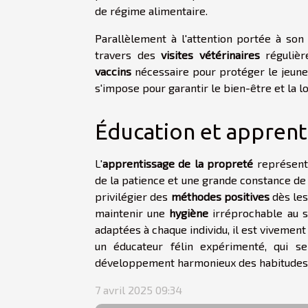
de régime alimentaire.
Parallèlement à l'attention portée à son
travers des
visites vétérinaires
régulièr
vaccins
nécessaire pour protéger le jeune f
s'impose pour garantir le bien-être et la l
Éducation et apprent
L'
apprentissage de la propreté
représente
de la patience et une grande constance de 
privilégier des
méthodes positives
dès les
maintenir une
hygiène
irréprochable au s
adaptées à chaque individu, il est viveme
un éducateur félin expérimenté, qui s
développement harmonieux des habitudes d
7 avril 2025 09:34