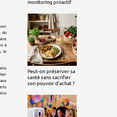
monitoring proactif
pour
s du
dans
es à
, le
iels
Peut-on préserver sa
cher
santé sans sacrifier
maux
son pouvoir d’achat ?
eils
atre