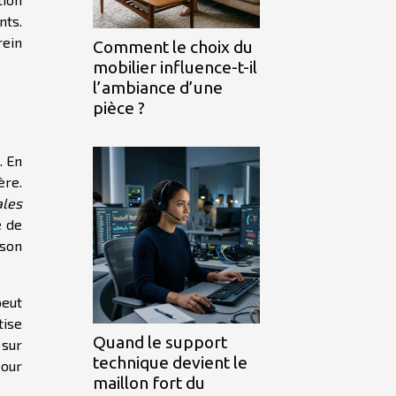
ts.
rein
Comment le choix du
mobilier influence-t-il
l’ambiance d’une
pièce ?
. En
ère.
ales
e de
 son
peut
tise
Quand le support
 sur
technique devient le
pour
maillon fort du