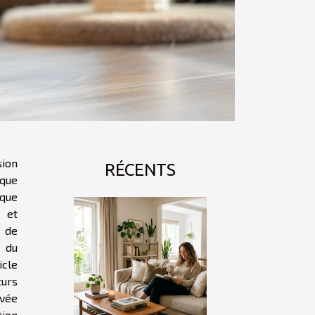
sion
RÉCENTS
ique
aque
s et
 de
 du
cle
turs
ivée
tion