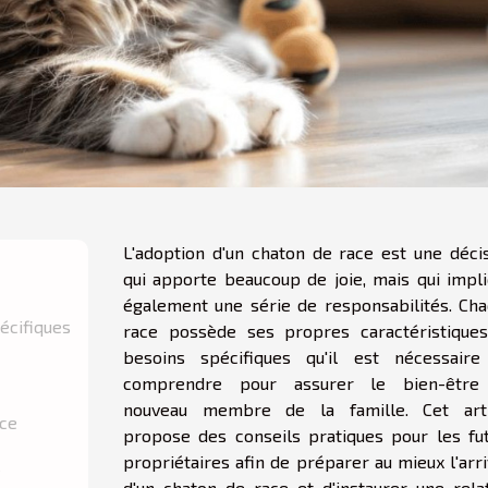
L'adoption d'un chaton de race est une déci
qui apporte beaucoup de joie, mais qui impl
également une série de responsabilités. Ch
pécifiques
race possède ses propres caractéristique
besoins spécifiques qu'il est nécessaire
comprendre pour assurer le bien-être
nouveau membre de la famille. Cet arti
oce
propose des conseils pratiques pour les fu
propriétaires afin de préparer au mieux l'arr
é
d'un chaton de race et d'instaurer une rela