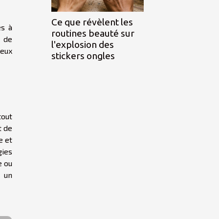
Ce que révèlent les
ès à
routines beauté sur
e de
l'explosion des
reux
stickers ongles
tout
t de
e et
gies
e ou
r un