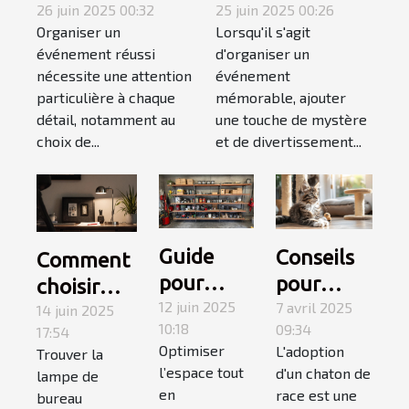
structure
26 juin 2025 00:32
meilleur
25 juin 2025 00:26
Organiser un
Lorsqu'il s'agit
gonflable pour
magicien
événement réussi
d'organiser un
votre
mentaliste pour
nécessite une attention
événement
événement ?
votre
particulière à chaque
mémorable, ajouter
événement
détail, notamment au
une touche de mystère
choix de...
et de divertissement...
Guide
Conseils
Comment
pour
pour
choisir
choisir et
12 juin 2025
l'adoption
7 avril 2025
une lampe
14 juin 2025
10:18
09:34
17:54
installer
et
de bureau
Optimiser
L'adoption
Trouver la
des
l'accueil
adaptée à
l’espace tout
d'un chaton de
lampe de
étagères
d'un
votre style
en
race est une
bureau