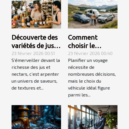
Découverte des
Comment
variétés de jus
choisir le
et nectars pour
23 février 2026 00:51
véhicule idéal
23 février 2026 00:40
S’émerveiller devant la
Planifier un voyage
des palais
pour votre
richesse des jus et
nécessite de
exigeants
prochain voyage
nectars, c’est arpenter
nombreuses décisions,
?
un univers de saveurs,
mais le choix du
de textures et...
véhicule idéal figure
parmi les...