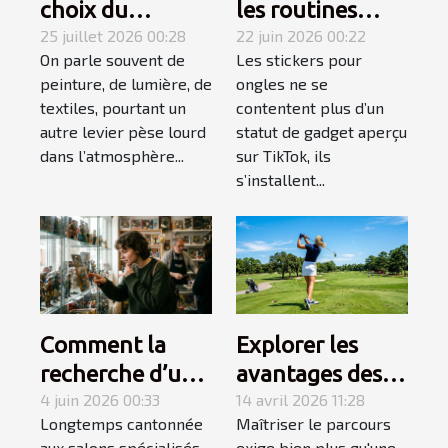
choix du
les routines
mobilier
25 juillet 2026 00:28
beauté sur
22 juin 2026 00:22
On parle souvent de
Les stickers pour
influence-t-il
l'explosion des
peinture, de lumière, de
ongles ne se
l’ambiance
stickers ongles
textiles, pourtant un
contentent plus d’un
d’une pièce ?
autre levier pèse lourd
statut de gadget aperçu
dans l’atmosphère...
sur TikTok, ils
s’installent...
Comment la
Explorer les
recherche d’une
avantages des
figurine rare
4 juin 2026 00:33
équipements de
14 avril 2026 11:28
Longtemps cantonnée
Maîtriser le parcours
devient une
golf spécialisés
aux salons spécialisés
exige bien plus qu'une