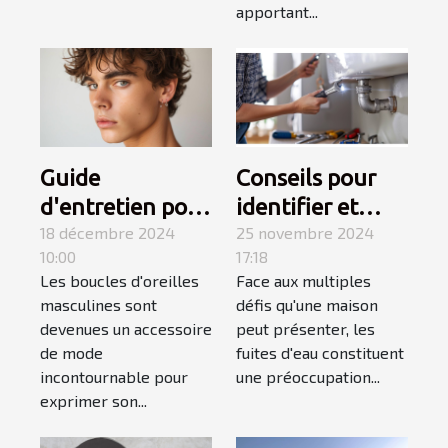
apportant...
Guide
Conseils pour
d'entretien pour
identifier et
boucles
18 décembre 2024
réparer les
25 novembre 2024
10:00
17:18
d'oreilles
fuites d'eau
Les boucles d'oreilles
Face aux multiples
masculines
chez soi
masculines sont
défis qu'une maison
devenues un accessoire
peut présenter, les
de mode
fuites d'eau constituent
incontournable pour
une préoccupation...
exprimer son...