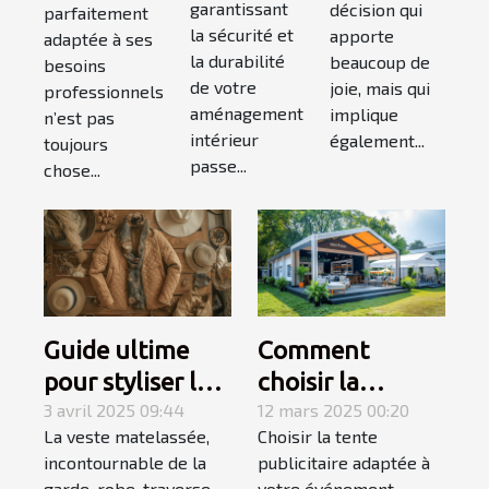
murales
chaton de
de travail
garantissant
décision qui
parfaitement
la sécurité et
robustes
apporte
race
adaptée à ses
la durabilité
beaucoup de
besoins
de votre
joie, mais qui
professionnels
aménagement
implique
n’est pas
intérieur
également...
toujours
passe...
chose...
Guide ultime
Comment
pour styliser les
choisir la
vestes
3 avril 2025 09:44
meilleure tente
12 mars 2025 00:20
La veste matelassée,
Choisir la tente
matelassées en
publicitaire pour
incontournable de la
publicitaire adaptée à
toutes saisons
votre
garde-robe, traverse
votre événement