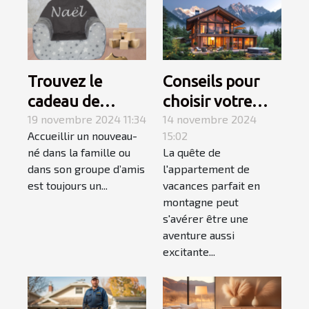
Trouvez le
Conseils pour
cadeau de
choisir votre
naissance
19 novembre 2024 11:34
appartement de
14 novembre 2024
Accueillir un nouveau-
15:02
parfait avec les
vacances en
né dans la famille ou
La quête de
produits
montagne
dans son groupe d’amis
l'appartement de
personnalisés de
est toujours un...
vacances parfait en
Caro Créations !
montagne peut
s'avérer être une
aventure aussi
excitante...