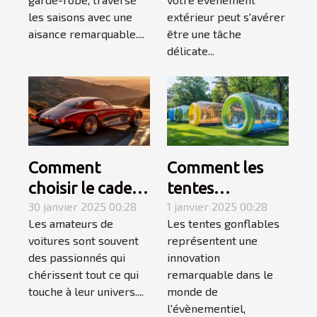
événement
les saisons avec une
extérieur peut s'avérer
extérieur
aisance remarquable....
être une tâche
délicate...
Comment
Comment les
choisir le cadeau
tentes
automobile
30 janvier 2025 00:28
gonflables
1 janvier 2025 00:28
Les amateurs de
Les tentes gonflables
parfait pour les
transforment
voitures sont souvent
représentent une
passionnés de
l'impact visuel
des passionnés qui
innovation
voitures
des évènements
chérissent tout ce qui
remarquable dans le
touche à leur univers....
monde de
l'évènementiel,