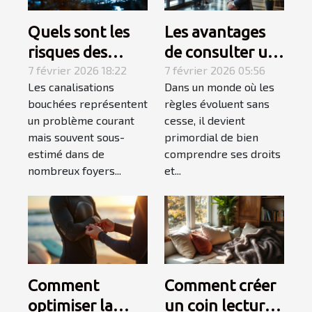
Quels sont les
Les avantages
risques des
de consulter un
canalisations
7 février 2026 18:22
spécialiste du
7 février 2026 05:56
Les canalisations
Dans un monde où les
bouchées pour
droit
bouchées représentent
règles évoluent sans
votre maison ?
un problème courant
cesse, il devient
mais souvent sous-
primordial de bien
estimé dans de
comprendre ses droits
nombreux foyers...
et...
Comment
Comment créer
optimiser la
un coin lecture