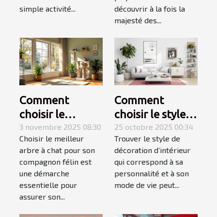
simple activité...
découvrir à la fois la
majesté des...
Comment
Comment
choisir le
choisir le style
meilleur arbre à
3 novembre 2025 08:30
de décoration
25 octobre 2025 00:34
Choisir le meilleur
Trouver le style de
chat pour votre
d'intérieur qui
arbre à chat pour son
décoration d’intérieur
compagnon ?
vous correspond
compagnon félin est
qui correspond à sa
?
une démarche
personnalité et à son
essentielle pour
mode de vie peut...
assurer son...