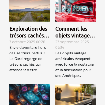
Exploration des
Comment les
trésors cachés
objets vintage
du Gard :
3 octobre 2025 00:28
américains
23 septembre 2025
Envie d’aventure hors
07:34
itinéraires
capturent-ils
des sentiers battus ?
Les objets vintage
méconnus ?
l'essence d'une
Le Gard regorge de
américains évoquent
époque révolue
trésors cachés qui
avec force la nostalgie
?
attendent d’être...
et la fascination pour
une Amérique...