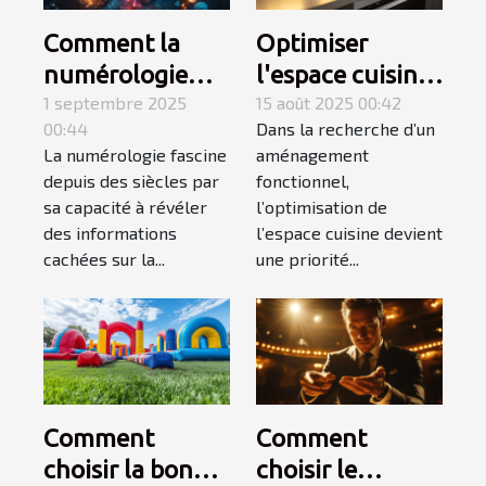
Comment la
Optimiser
numérologie
l'espace cuisine
influence-t-elle
1 septembre 2025
avec une plaque
15 août 2025 00:42
00:44
Dans la recherche d’un
votre chemin de
électrique
La numérologie fascine
aménagement
vie ?
adaptée
depuis des siècles par
fonctionnel,
sa capacité à révéler
l’optimisation de
des informations
l’espace cuisine devient
cachées sur la...
une priorité...
Comment
Comment
choisir la bonne
choisir le