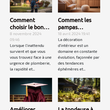
Comment
Comment les
choisir le bon
pampas
service de
8 novembre 2024
influencent les
18 avril 2024 19:41
09:46
La décoration
dépannage en
tendances en
Lorsque l'inattendu
d'intérieur est un
plomberie
décoration
survient et que vous
domaine en constante
d'urgence
d'intérieur en
vous trouvez face à une
évolution, façonnée par
2023
urgence de plomberie,
des tendances
la rapidité et...
éphémères et...
Améliorer
La tondeuse à