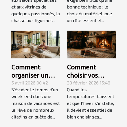
quête
pour gauchers
et aux vitrines de
bonne technique : le
personnelle
quelques passionnés, la
choix du matériel joue
chasse aux figurines...
un rôle essentiel...
Comment
Comment
organiser un
choisir vos
week-end
5 avril 2026 00:42
chaussons pour
28 février 2026 15:48
S’évader le temps d’un
Quand les
détente réussi
un hiver douillet
week-end dans une
températures baissent
en maison de
et chaud ?
maison de vacances est
et que l’hiver s’installe,
vacances ?
le rêve de nombreux
il devient essentiel de
citadins en quête de...
bien choisir ses...