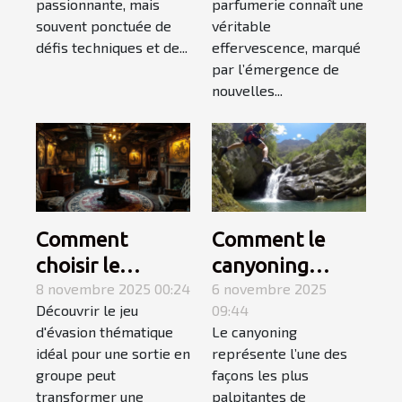
passionnante, mais
parfumerie connaît une
du piano ?
souvent ponctuée de
véritable
défis techniques et de...
effervescence, marqué
par l’émergence de
nouvelles...
Comment
Comment le
choisir le
canyoning
meilleur jeu
8 novembre 2025 00:24
fusionne
6 novembre 2025
Découvrir le jeu
09:44
d'évasion
montagne et
d'évasion thématique
Le canyoning
thématique
mer pour une
idéal pour une sortie en
représente l’une des
pour une sortie
aventure
groupe peut
façons les plus
en groupe ?
inoubliable ?
transformer une
palpitantes de