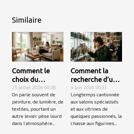
Similaire
Comment le
Comment la
choix du
recherche d’une
mobilier
25 juillet 2026 00:28
figurine rare
4 juin 2026 00:33
On parle souvent de
Longtemps cantonnée
influence-t-il
devient une
peinture, de lumière, de
aux salons spécialisés
l’ambiance
quête
textiles, pourtant un
et aux vitrines de
d’une pièce ?
personnelle
autre levier pèse lourd
quelques passionnés, la
dans l’atmosphère...
chasse aux figurines...