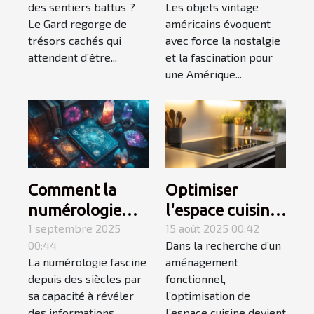
des sentiers battus ?
Les objets vintage
méconnus ?
l'essence d'une
Le Gard regorge de
américains évoquent
époque révolue
trésors cachés qui
avec force la nostalgie
?
attendent d’être...
et la fascination pour
une Amérique...
Comment la
Optimiser
numérologie
l'espace cuisine
influence-t-elle
1 septembre 2025
avec une plaque
15 août 2025 00:42
00:44
Dans la recherche d’un
votre chemin de
électrique
La numérologie fascine
aménagement
vie ?
adaptée
depuis des siècles par
fonctionnel,
sa capacité à révéler
l’optimisation de
des informations
l’espace cuisine devient