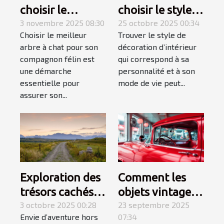
choisir le
choisir le style
meilleur arbre à
3 novembre 2025 08:30
de décoration
25 octobre 2025 00:34
Choisir le meilleur
Trouver le style de
chat pour votre
d'intérieur qui
arbre à chat pour son
décoration d’intérieur
compagnon ?
vous correspond
compagnon félin est
qui correspond à sa
?
une démarche
personnalité et à son
essentielle pour
mode de vie peut...
assurer son...
Exploration des
Comment les
trésors cachés
objets vintage
du Gard :
3 octobre 2025 00:28
américains
23 septembre 2025
Envie d’aventure hors
07:34
itinéraires
capturent-ils