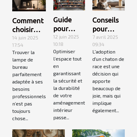
Guide
Conseils
Comment
pour
pour
choisir
choisir et
12 juin 2025
l'adoption
7 avril 2025
une lampe
14 juin 2025
10:18
09:34
17:54
installer
et
de bureau
Optimiser
L'adoption
Trouver la
des
l'accueil
adaptée à
l’espace tout
d'un chaton de
lampe de
étagères
d'un
votre style
en
race est une
bureau
murales
chaton de
de travail
garantissant
décision qui
parfaitement
la sécurité et
robustes
apporte
race
adaptée à ses
la durabilité
beaucoup de
besoins
de votre
joie, mais qui
professionnels
aménagement
implique
n’est pas
intérieur
également...
toujours
passe...
chose...