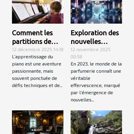
Comment les
Exploration des
partitions de
nouvelles
niveau variable
12 décembre 2025 14:18
tendances des
12 novembre 2025
L’apprentissage du
00:58
favorisent
parfums en
piano est une aventure
En 2023, le monde de la
l'apprentissage
2023
passionnante, mais
parfumerie connaît une
du piano ?
souvent ponctuée de
véritable
défis techniques et de...
effervescence, marqué
par l’émergence de
nouvelles...