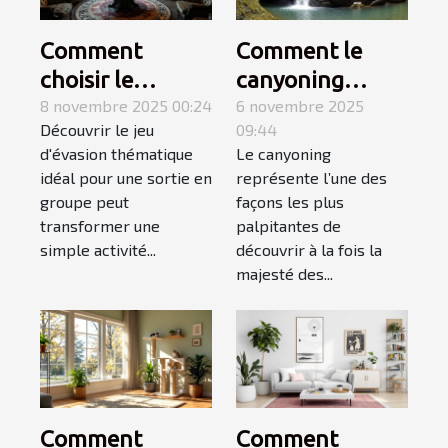
Comment
Comment le
choisir le
canyoning
meilleur jeu
8 novembre 2025 00:24
fusionne
6 novembre 2025
Découvrir le jeu
09:44
d'évasion
montagne et
d'évasion thématique
Le canyoning
thématique
mer pour une
idéal pour une sortie en
représente l’une des
pour une sortie
aventure
groupe peut
façons les plus
en groupe ?
inoubliable ?
transformer une
palpitantes de
simple activité...
découvrir à la fois la
majesté des...
Comment
Comment