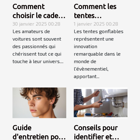
Comment
Comment les
choisir le cadeau
tentes
automobile
30 janvier 2025 00:28
gonflables
1 janvier 2025 00:28
Les amateurs de
Les tentes gonflables
parfait pour les
transforment
voitures sont souvent
représentent une
passionnés de
l'impact visuel
des passionnés qui
innovation
voitures
des évènements
chérissent tout ce qui
remarquable dans le
touche à leur univers....
monde de
l'évènementiel,
apportant...
Guide
Conseils pour
d'entretien pour
identifier et