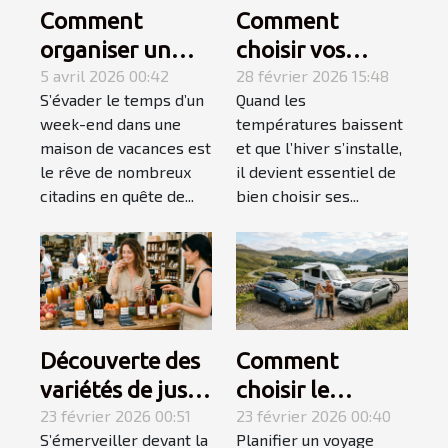
Comment
Comment
organiser un
choisir vos
week-end
5 avril 2026 00:42
chaussons pour
28 février 2026 15:48
S’évader le temps d’un
Quand les
détente réussi
un hiver douillet
week-end dans une
températures baissent
en maison de
et chaud ?
maison de vacances est
et que l’hiver s’installe,
vacances ?
le rêve de nombreux
il devient essentiel de
citadins en quête de...
bien choisir ses...
Découverte des
Comment
variétés de jus
choisir le
et nectars pour
23 février 2026 00:51
véhicule idéal
23 février 2026 00:40
S’émerveiller devant la
Planifier un voyage
des palais
pour votre