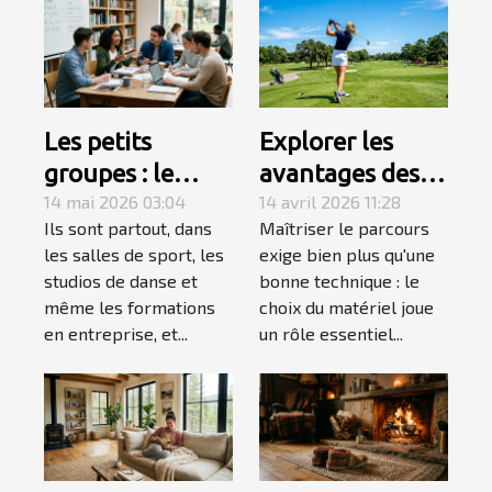
Les petits
Explorer les
groupes : le
avantages des
secret d’un
14 mai 2026 03:04
équipements de
14 avril 2026 11:28
Ils sont partout, dans
Maîtriser le parcours
apprentissage
golf spécialisés
les salles de sport, les
exige bien plus qu'une
accéléré
pour gauchers
studios de danse et
bonne technique : le
même les formations
choix du matériel joue
en entreprise, et...
un rôle essentiel...