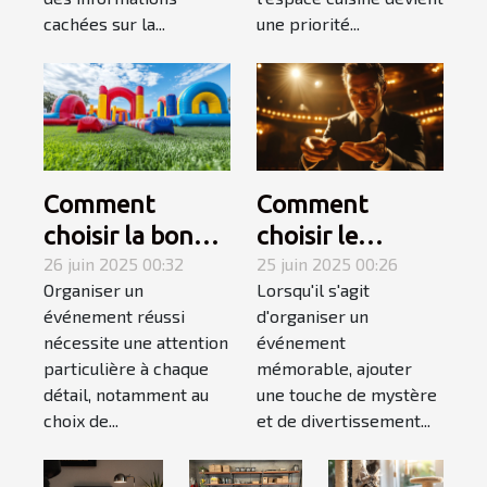
cachées sur la...
une priorité...
Comment
Comment
choisir la bonne
choisir le
structure
26 juin 2025 00:32
meilleur
25 juin 2025 00:26
Organiser un
Lorsqu'il s'agit
gonflable pour
magicien
événement réussi
d'organiser un
votre
mentaliste pour
nécessite une attention
événement
événement ?
votre
particulière à chaque
mémorable, ajouter
événement
détail, notamment au
une touche de mystère
choix de...
et de divertissement...