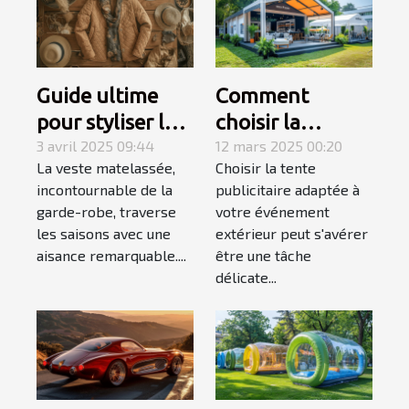
Guide ultime
Comment
pour styliser les
choisir la
vestes
3 avril 2025 09:44
meilleure tente
12 mars 2025 00:20
La veste matelassée,
Choisir la tente
matelassées en
publicitaire pour
incontournable de la
publicitaire adaptée à
toutes saisons
votre
garde-robe, traverse
votre événement
événement
les saisons avec une
extérieur peut s'avérer
extérieur
aisance remarquable....
être une tâche
délicate...