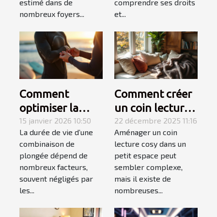
estimé dans de
comprendre ses droits
nombreux foyers...
et...
Comment
Comment créer
optimiser la
un coin lecture
durabilité de
15 janvier 2026 10:50
cosy dans un
22 décembre 2025 11:16
La durée de vie d’une
Aménager un coin
votre
petit espace ?
combinaison de
lecture cosy dans un
combinaison de
plongée dépend de
petit espace peut
plongée ?
nombreux facteurs,
sembler complexe,
souvent négligés par
mais il existe de
les...
nombreuses...