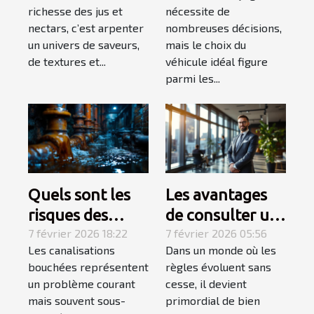
richesse des jus et
nécessite de
exigeants
prochain voyage
nectars, c’est arpenter
nombreuses décisions,
?
un univers de saveurs,
mais le choix du
de textures et...
véhicule idéal figure
parmi les...
Quels sont les
Les avantages
risques des
de consulter un
canalisations
7 février 2026 18:22
spécialiste du
7 février 2026 05:56
Les canalisations
Dans un monde où les
bouchées pour
droit
bouchées représentent
règles évoluent sans
votre maison ?
un problème courant
cesse, il devient
mais souvent sous-
primordial de bien