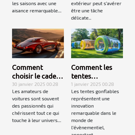
événement
les saisons avec une
extérieur peut s'avérer
extérieur
aisance remarquable....
être une tâche
délicate...
Comment
Comment les
choisir le cadeau
tentes
automobile
30 janvier 2025 00:28
gonflables
1 janvier 2025 00:28
Les amateurs de
Les tentes gonflables
parfait pour les
transforment
voitures sont souvent
représentent une
passionnés de
l'impact visuel
des passionnés qui
innovation
voitures
des évènements
chérissent tout ce qui
remarquable dans le
touche à leur univers....
monde de
l'évènementiel,
apportant...