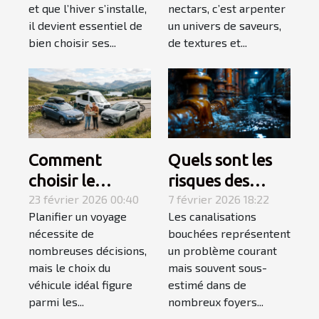
et chaud ?
exigeants
et que l’hiver s’installe,
nectars, c’est arpenter
il devient essentiel de
un univers de saveurs,
bien choisir ses...
de textures et...
Comment
Quels sont les
choisir le
risques des
véhicule idéal
23 février 2026 00:40
canalisations
7 février 2026 18:22
Planifier un voyage
Les canalisations
pour votre
bouchées pour
nécessite de
bouchées représentent
prochain voyage
votre maison ?
nombreuses décisions,
un problème courant
?
mais le choix du
mais souvent sous-
véhicule idéal figure
estimé dans de
parmi les...
nombreux foyers...