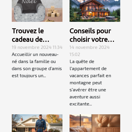
Trouvez le
Conseils pour
cadeau de
choisir votre
naissance
19 novembre 2024 11:34
appartement de
14 novembre 2024
Accueillir un nouveau-
15:02
parfait avec les
vacances en
né dans la famille ou
La quête de
produits
montagne
dans son groupe d’amis
l'appartement de
personnalisés de
est toujours un...
vacances parfait en
Caro Créations !
montagne peut
s'avérer être une
aventure aussi
excitante...