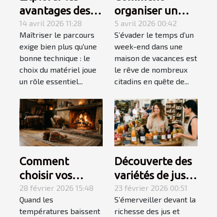
avantages des
organiser un
équipements de
14 avril 2026 11:28
week-end
5 avril 2026 00:42
Maîtriser le parcours
S’évader le temps d’un
golf spécialisés
détente réussi
exige bien plus qu'une
week-end dans une
pour gauchers
en maison de
bonne technique : le
maison de vacances est
vacances ?
choix du matériel joue
le rêve de nombreux
un rôle essentiel...
citadins en quête de...
Comment
Découverte des
choisir vos
variétés de jus
chaussons pour
28 février 2026 15:48
et nectars pour
23 février 2026 00:51
Quand les
S’émerveiller devant la
un hiver douillet
des palais
températures baissent
richesse des jus et