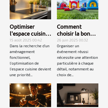
Optimiser
Comment
l'espace cuisine
choisir la bonne
avec une plaque
15 août 2025 00:42
structure
26 juin 2025 00:32
Dans la recherche d’un
Organiser un
électrique
gonflable pour
aménagement
événement réussi
adaptée
votre
fonctionnel,
nécessite une attention
événement ?
l’optimisation de
particulière à chaque
l’espace cuisine devient
détail, notamment au
une priorité...
choix de...