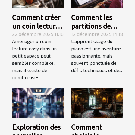
Comment créer
Comment les
un coin lecture
partitions de
cosy dans un
22 décembre 2025 11:16
niveau variable
12 décembre 2025 14:18
Aménager un coin
L’apprentissage du
petit espace ?
favorisent
lecture cosy dans un
piano est une aventure
l'apprentissage
petit espace peut
passionnante, mais
du piano ?
sembler complexe,
souvent ponctuée de
mais il existe de
défis techniques et de...
nombreuses...
Exploration des
Comment