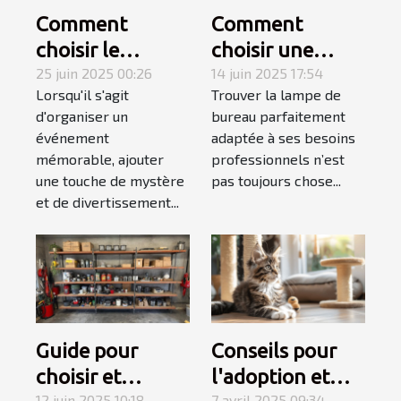
Comment
Comment
choisir le
choisir une
meilleur
25 juin 2025 00:26
lampe de
14 juin 2025 17:54
Lorsqu'il s'agit
Trouver la lampe de
magicien
bureau adaptée
d'organiser un
bureau parfaitement
mentaliste pour
à votre style de
événement
adaptée à ses besoins
votre
travail
mémorable, ajouter
professionnels n’est
événement
une touche de mystère
pas toujours chose...
et de divertissement...
Guide pour
Conseils pour
choisir et
l'adoption et
12 juin 2025 10:18
7 avril 2025 09:34