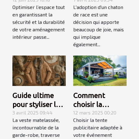
installer des
l'accueil d'un
Optimiser l’espace tout
L'adoption d'un chaton
étagères
chaton de race
en garantissant la
de race est une
murales
sécurité et la durabilité
décision qui apporte
robustes
de votre aménagement
beaucoup de joie, mais
intérieur passe...
qui implique
également...
Guide ultime
Comment
pour styliser les
choisir la
vestes
3 avril 2025 09:44
meilleure tente
12 mars 2025 00:20
La veste matelassée,
Choisir la tente
matelassées en
publicitaire pour
incontournable de la
publicitaire adaptée à
toutes saisons
votre
garde-robe, traverse
votre événement