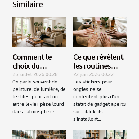
Similaire
Comment le
Ce que révèlent
choix du
les routines
mobilier
25 juillet 2026 00:28
beauté sur
22 juin 2026 00:22
On parle souvent de
Les stickers pour
influence-t-il
l'explosion des
peinture, de lumière, de
ongles ne se
l’ambiance
stickers ongles
textiles, pourtant un
contentent plus d’un
d’une pièce ?
autre levier pèse lourd
statut de gadget aperçu
dans l’atmosphère...
sur TikTok, ils
s’installent...