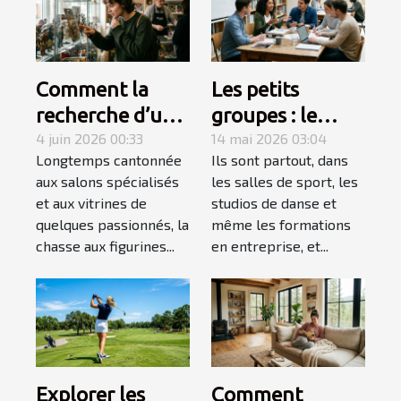
Comment la
Les petits
recherche d’une
groupes : le
figurine rare
4 juin 2026 00:33
secret d’un
14 mai 2026 03:04
Longtemps cantonnée
Ils sont partout, dans
devient une
apprentissage
aux salons spécialisés
les salles de sport, les
quête
accéléré
et aux vitrines de
studios de danse et
personnelle
quelques passionnés, la
même les formations
chasse aux figurines...
en entreprise, et...
Explorer les
Comment