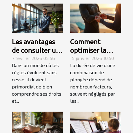
Les avantages
Comment
de consulter un
optimiser la
spécialiste du
7 février 2026 05:56
durabilité de
15 janvier 2026 10:50
Dans un monde où les
La durée de vie d’une
droit
votre
règles évoluent sans
combinaison de
combinaison de
cesse, il devient
plongée dépend de
plongée ?
primordial de bien
nombreux facteurs,
comprendre ses droits
souvent négligés par
et...
les...