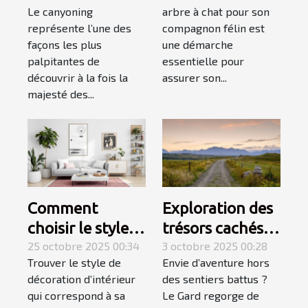
montagne et
chat pour votre
Le canyoning
arbre à chat pour son
mer pour une
compagnon ?
représente l’une des
compagnon félin est
aventure
façons les plus
une démarche
inoubliable ?
palpitantes de
essentielle pour
découvrir à la fois la
assurer son...
majesté des...
Comment
Exploration des
choisir le style
trésors cachés
de décoration
25 octobre 2025 00:34
du Gard :
3 octobre 2025 00:28
Trouver le style de
Envie d’aventure hors
d'intérieur qui
itinéraires
décoration d’intérieur
des sentiers battus ?
vous correspond
méconnus ?
qui correspond à sa
Le Gard regorge de
?