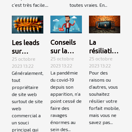
retenir ?
c’est très facile....
toutes vraies. En...
Conseils
La
Les leads
sur la
résiliation
sur
covid-19 :
25 octobre
téléphone
25 octobre
internet :
25 octobre
2023 13:22
2023 13:22
2023 13:22
suivez-
mobile,
qu’est-ce
La pandémie
Pour des
Généralement,
les !
comment
que c’est ?
du covid-19
raisons ou
tout
ça
depuis son
d’autres, vous
propriétaire
marche ?
apparition, n’a
souhaitez
de site web
point cessé de
résilier votre
surtout de site
faire des
forfait mobile,
web
ravages
mais vous ne
commercial a
énormes au
savez pas...
un souci
sein des...
principal qui