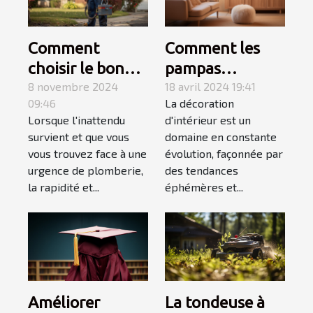
Comment
Comment les
choisir le bon
pampas
service de
8 novembre 2024
influencent les
18 avril 2024 19:41
09:46
La décoration
dépannage en
tendances en
Lorsque l'inattendu
d'intérieur est un
plomberie
décoration
survient et que vous
domaine en constante
d'urgence
d'intérieur en
vous trouvez face à une
évolution, façonnée par
2023
urgence de plomberie,
des tendances
la rapidité et...
éphémères et...
Améliorer
La tondeuse à