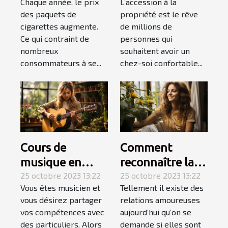
Chaque année, le prix
L’accession à la
électrique ?
étapes pour
des paquets de
propriété est le rêve
faire le meilleur
cigarettes augmente.
de millions de
choix
Ce qui contraint de
personnes qui
nombreux
souhaitent avoir un
consommateurs à se...
chez-soi confortable...
Cours de
Comment
musique en
reconnaître la
Auto-
25 octobre 2023 13:22
femme de votre
25 octobre 2023 13:22
Vous êtes musicien et
Tellement il existe des
Entrepreneur :
vie ?
vous désirez partager
relations amoureuses
l’essentiel de ce
vos compétences avec
aujourd’hui qu’on se
qu’il faut
des particuliers. Alors
demande si elles sont