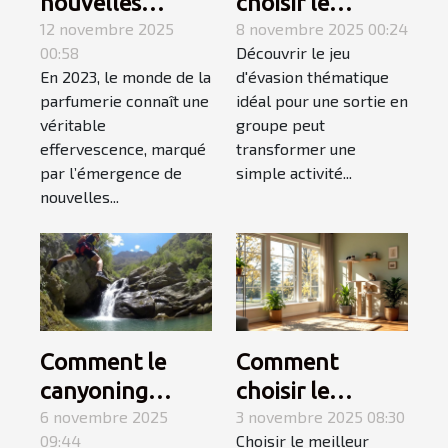
nouvelles
choisir le
tendances des
12 novembre 2025
meilleur jeu
8 novembre 2025 00:24
00:58
Découvrir le jeu
parfums en
d'évasion
En 2023, le monde de la
d'évasion thématique
2023
thématique
parfumerie connaît une
idéal pour une sortie en
pour une sortie
véritable
groupe peut
en groupe ?
effervescence, marqué
transformer une
par l’émergence de
simple activité...
nouvelles...
Comment le
Comment
canyoning
choisir le
fusionne
6 novembre 2025
meilleur arbre à
3 novembre 2025 08:30
09:44
Choisir le meilleur