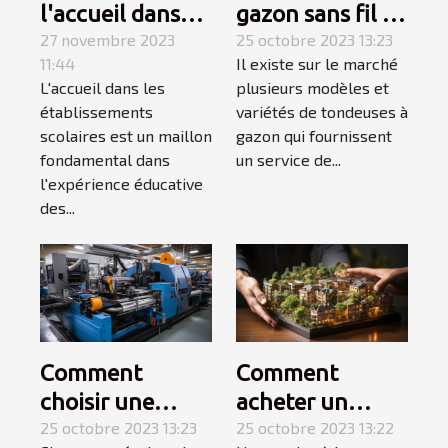
l'accueil dans
gazon sans fil :
les
27 novembre 2023
allons à sa
25 octobre 2023 13:23
11:44
Il existe sur le marché
établissements
découverte
L'accueil dans les
plusieurs modèles et
scolaires
établissements
variétés de tondeuses à
scolaires est un maillon
gazon qui fournissent
fondamental dans
un service de...
l'expérience éducative
des...
Comment
Comment
choisir une
acheter un
tubeuse
25 octobre 2023 13:23
appartement ? 3
25 octobre 2023 13:22