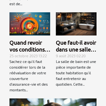
est de...
Quand revoir
Que faut-il avoir
vos conditions
dans une salle
d’assurance-
25 octobre 2023 13:22
de bain pour
9 août 2023 02:20
Sachez ce qu’il faut
La salle de bain est une
vie ?
qu’elle soit
considérer lors de la
pièce importante de
complète et
réévaluation de votre
toute habitation qu’il
élégante ?
couverture
faut entretenir au
d’assurance-vie et des
quotidien. Cette...
montants...