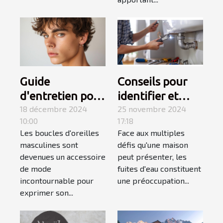
Guide
Conseils pour
d'entretien pour
identifier et
boucles
18 décembre 2024
réparer les
25 novembre 2024
10:00
17:18
d'oreilles
fuites d'eau
Les boucles d'oreilles
Face aux multiples
masculines
chez soi
masculines sont
défis qu'une maison
devenues un accessoire
peut présenter, les
de mode
fuites d'eau constituent
incontournable pour
une préoccupation...
exprimer son...