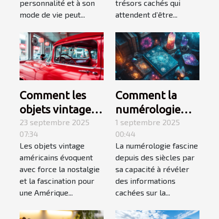
personnalité et à son
trésors cachés qui
mode de vie peut...
attendent d’être...
Comment les
Comment la
objets vintage
numérologie
américains
23 septembre 2025
influence-t-elle
1 septembre 2025
07:34
00:44
capturent-ils
votre chemin de
Les objets vintage
La numérologie fascine
l'essence d'une
vie ?
américains évoquent
depuis des siècles par
époque révolue
avec force la nostalgie
sa capacité à révéler
?
et la fascination pour
des informations
une Amérique...
cachées sur la...