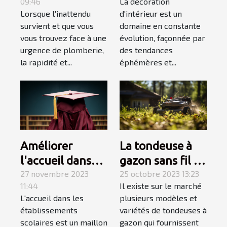
09:46
La décoration
dépannage en
tendances en
Lorsque l'inattendu
d'intérieur est un
plomberie
décoration
survient et que vous
domaine en constante
d'urgence
d'intérieur en
vous trouvez face à une
évolution, façonnée par
2023
urgence de plomberie,
des tendances
la rapidité et...
éphémères et...
Améliorer
La tondeuse à
l'accueil dans
gazon sans fil :
les
27 novembre 2023
allons à sa
25 octobre 2023 13:23
11:44
Il existe sur le marché
établissements
découverte
L'accueil dans les
plusieurs modèles et
scolaires
établissements
variétés de tondeuses à
scolaires est un maillon
gazon qui fournissent