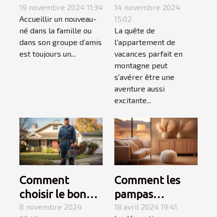
naissance
19 novembre 2024 11:34
appartement de
14 novembre 2024
Accueillir un nouveau-
15:02
parfait avec les
vacances en
né dans la famille ou
La quête de
produits
montagne
dans son groupe d’amis
l'appartement de
personnalisés de
est toujours un...
vacances parfait en
Caro Créations !
montagne peut
s'avérer être une
aventure aussi
excitante...
Comment
Comment les
choisir le bon
pampas
service de
8 novembre 2024
influencent les
18 avril 2024 19:41