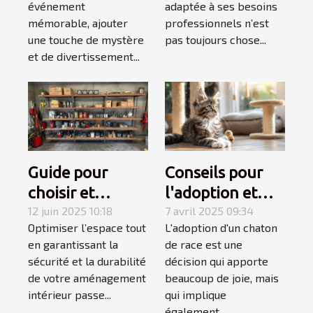
événement
adaptée à ses besoins
votre
travail
mémorable, ajouter
professionnels n’est
événement
une touche de mystère
pas toujours chose...
et de divertissement...
Guide pour
Conseils pour
choisir et
l'adoption et
installer des
12 juin 2025 10:18
l'accueil d'un
7 avril 2025 09:34
Optimiser l’espace tout
L'adoption d'un chaton
étagères
chaton de race
en garantissant la
de race est une
murales
sécurité et la durabilité
décision qui apporte
robustes
de votre aménagement
beaucoup de joie, mais
intérieur passe...
qui implique
également...