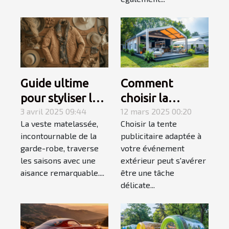
Guide ultime
Comment
pour styliser les
choisir la
vestes
3 avril 2025 09:44
meilleure tente
12 mars 2025 00:20
La veste matelassée,
Choisir la tente
matelassées en
publicitaire pour
incontournable de la
publicitaire adaptée à
toutes saisons
votre
garde-robe, traverse
votre événement
événement
les saisons avec une
extérieur peut s'avérer
extérieur
aisance remarquable....
être une tâche
délicate...