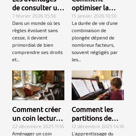
de consulter un
optimiser la
spécialiste du
7 février 2026 05:56
durabilité de
15 janvier 2026 10:50
Dans un monde où les
La durée de vie d’une
droit
votre
règles évoluent sans
combinaison de
combinaison de
cesse, il devient
plongée dépend de
plongée ?
primordial de bien
nombreux facteurs,
comprendre ses droits
souvent négligés par
et...
les...
Comment créer
Comment les
un coin lecture
partitions de
cosy dans un
22 décembre 2025 11:16
niveau variable
12 décembre 2025 14:18
Aménager un coin
L’apprentissage du
petit espace ?
favorisent