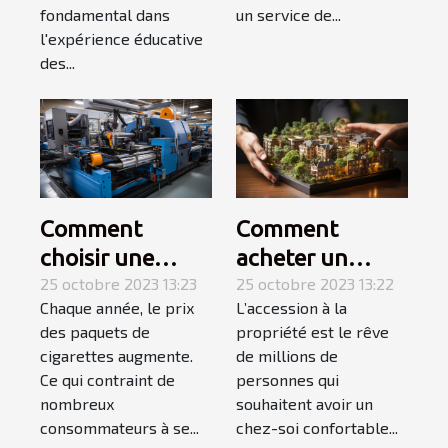
fondamental dans
un service de...
l'expérience éducative
des...
Comment
Comment
choisir une
acheter un
tubeuse
25 octobre 2023 13:23
appartement ? 3
25 octobre 2023 13:22
Chaque année, le prix
L’accession à la
électrique ?
étapes pour
des paquets de
propriété est le rêve
faire le meilleur
cigarettes augmente.
de millions de
choix
Ce qui contraint de
personnes qui
nombreux
souhaitent avoir un
consommateurs à se...
chez-soi confortable...