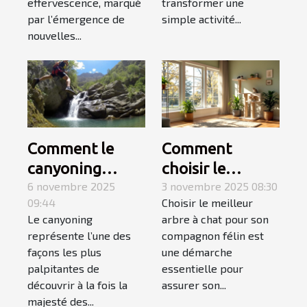
en groupe ?
effervescence, marqué
transformer une
par l’émergence de
simple activité...
nouvelles...
Comment le
Comment
canyoning
choisir le
fusionne
6 novembre 2025
meilleur arbre à
3 novembre 2025 08:30
09:44
Choisir le meilleur
montagne et
chat pour votre
Le canyoning
arbre à chat pour son
mer pour une
compagnon ?
représente l’une des
compagnon félin est
aventure
façons les plus
une démarche
inoubliable ?
palpitantes de
essentielle pour
découvrir à la fois la
assurer son...
majesté des...