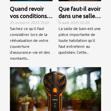
Quand revoir
Que faut-il avoir
vos conditions
dans une salle
d’assurance-
25 octobre 2023 13:22
de bain pour
9 août 2023 02:20
Sachez ce qu’il faut
La salle de bain est une
vie ?
qu’elle soit
considérer lors de la
pièce importante de
complète et
réévaluation de votre
toute habitation qu’il
élégante ?
couverture
faut entretenir au
d’assurance-vie et des
quotidien. Cette...
montants...