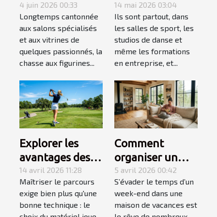
figurine rare
4 juin 2026 00:33
secret d’un
14 mai 2026 03:04
Longtemps cantonnée
Ils sont partout, dans
devient une
apprentissage
aux salons spécialisés
les salles de sport, les
quête
accéléré
et aux vitrines de
studios de danse et
personnelle
quelques passionnés, la
même les formations
chasse aux figurines...
en entreprise, et...
Explorer les
Comment
avantages des
organiser un
équipements de
14 avril 2026 11:28
week-end
5 avril 2026 00:42
Maîtriser le parcours
S’évader le temps d’un
golf spécialisés
détente réussi
exige bien plus qu'une
week-end dans une
pour gauchers
en maison de
bonne technique : le
maison de vacances est
vacances ?
choix du matériel joue
le rêve de nombreux