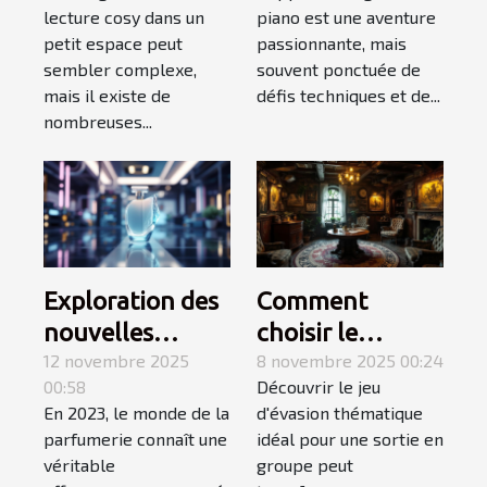
lecture cosy dans un
piano est une aventure
l'apprentissage
petit espace peut
passionnante, mais
du piano ?
sembler complexe,
souvent ponctuée de
mais il existe de
défis techniques et de...
nombreuses...
Exploration des
Comment
nouvelles
choisir le
tendances des
12 novembre 2025
meilleur jeu
8 novembre 2025 00:24
00:58
Découvrir le jeu
parfums en
d'évasion
En 2023, le monde de la
d'évasion thématique
2023
thématique
parfumerie connaît une
idéal pour une sortie en
pour une sortie
véritable
groupe peut