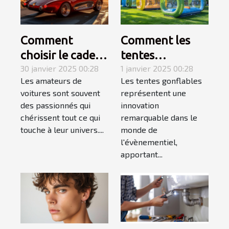
Comment
Comment les
choisir le cadeau
tentes
automobile
30 janvier 2025 00:28
gonflables
1 janvier 2025 00:28
Les amateurs de
Les tentes gonflables
parfait pour les
transforment
voitures sont souvent
représentent une
passionnés de
l'impact visuel
des passionnés qui
innovation
voitures
des évènements
chérissent tout ce qui
remarquable dans le
touche à leur univers....
monde de
l'évènementiel,
apportant...