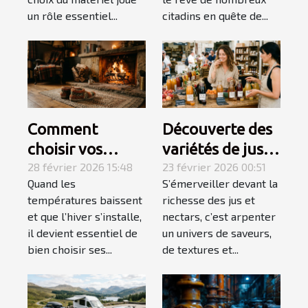
un rôle essentiel...
citadins en quête de...
Comment
Découverte des
choisir vos
variétés de jus
chaussons pour
28 février 2026 15:48
et nectars pour
23 février 2026 00:51
Quand les
S’émerveiller devant la
un hiver douillet
des palais
températures baissent
richesse des jus et
et chaud ?
exigeants
et que l’hiver s’installe,
nectars, c’est arpenter
il devient essentiel de
un univers de saveurs,
bien choisir ses...
de textures et...