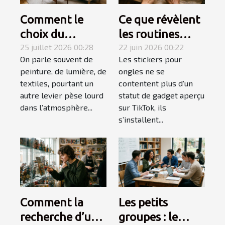
Comment le
Ce que révèlent
choix du
les routines
mobilier
25 juillet 2026 00:28
beauté sur
22 juin 2026 00:22
On parle souvent de
Les stickers pour
influence-t-il
l'explosion des
peinture, de lumière, de
ongles ne se
l’ambiance
stickers ongles
textiles, pourtant un
contentent plus d’un
d’une pièce ?
autre levier pèse lourd
statut de gadget aperçu
dans l’atmosphère...
sur TikTok, ils
s’installent...
Comment la
Les petits
recherche d’une
groupes : le