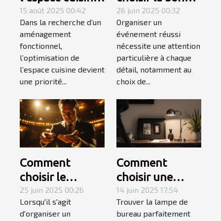
avec une plaque
15 août 2025 00:42
structure
26 juin 2025 00:32
Dans la recherche d’un
Organiser un
électrique
gonflable pour
aménagement
événement réussi
adaptée
votre
fonctionnel,
nécessite une attention
événement ?
l’optimisation de
particulière à chaque
l’espace cuisine devient
détail, notamment au
une priorité...
choix de...
Comment
Comment
choisir le
choisir une
meilleur
25 juin 2025 00:26
lampe de
14 juin 2025 17:54
Lorsqu'il s'agit
Trouver la lampe de
magicien
bureau adaptée
d'organiser un
bureau parfaitement
mentaliste pour
à votre style de