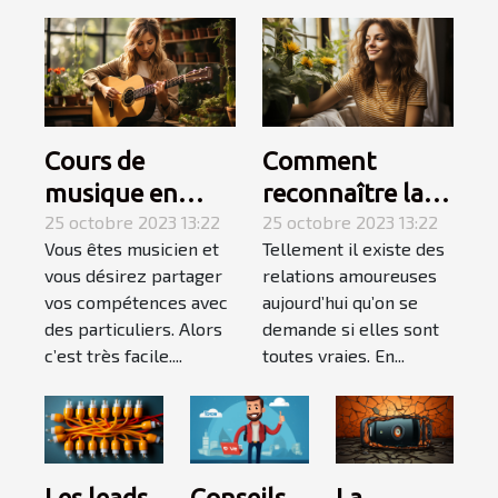
Cours de
Comment
musique en
reconnaître la
Auto-
25 octobre 2023 13:22
femme de votre
25 octobre 2023 13:22
Vous êtes musicien et
Tellement il existe des
Entrepreneur :
vie ?
vous désirez partager
relations amoureuses
l’essentiel de ce
vos compétences avec
aujourd’hui qu’on se
qu’il faut
des particuliers. Alors
demande si elles sont
retenir ?
c’est très facile....
toutes vraies. En...
Conseils
La
Les leads