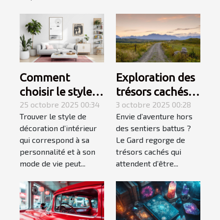
Comment
Exploration des
choisir le style
trésors cachés
de décoration
25 octobre 2025 00:34
du Gard :
3 octobre 2025 00:28
Trouver le style de
Envie d’aventure hors
d'intérieur qui
itinéraires
décoration d’intérieur
des sentiers battus ?
vous correspond
méconnus ?
qui correspond à sa
Le Gard regorge de
?
personnalité et à son
trésors cachés qui
mode de vie peut...
attendent d’être...