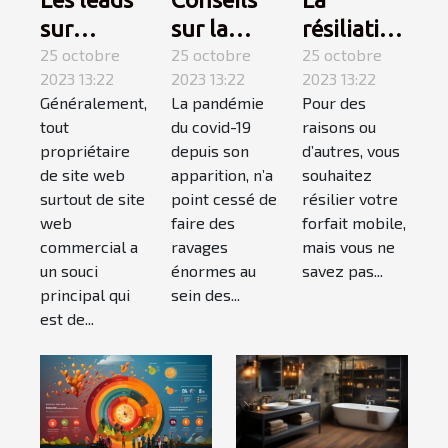
sur la
résiliation
sur
covid-19 :
25 octobre
téléphone
25 octobre
internet :
25 octobre
2023 13:22
2023 13:22
2023 13:22
suivez-
mobile,
qu’est-ce
La pandémie
Pour des
Généralement,
les !
comment
que c’est ?
du covid-19
raisons ou
tout
ça
depuis son
d’autres, vous
propriétaire
marche ?
apparition, n’a
souhaitez
de site web
point cessé de
résilier votre
surtout de site
faire des
forfait mobile,
web
ravages
mais vous ne
commercial a
énormes au
savez pas...
un souci
sein des...
principal qui
est de...