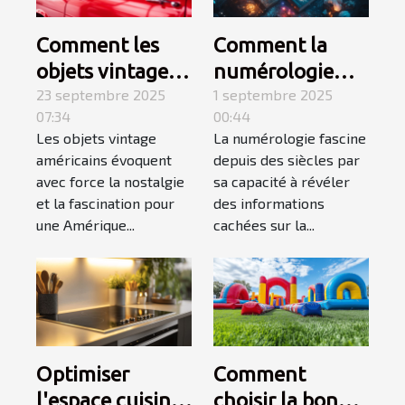
Comment les
Comment la
objets vintage
numérologie
américains
23 septembre 2025
influence-t-elle
1 septembre 2025
07:34
00:44
capturent-ils
votre chemin de
Les objets vintage
La numérologie fascine
l'essence d'une
vie ?
américains évoquent
depuis des siècles par
époque révolue
avec force la nostalgie
sa capacité à révéler
?
et la fascination pour
des informations
une Amérique...
cachées sur la...
Optimiser
Comment
l'espace cuisine
choisir la bonne