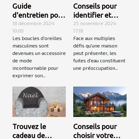
Guide
Conseils pour
d'entretien pour
identifier et
boucles
18 décembre 2024
réparer les
25 novembre 2024
10:00
17:18
d'oreilles
fuites d'eau
Les boucles d'oreilles
Face aux multiples
masculines
chez soi
masculines sont
défis qu'une maison
devenues un accessoire
peut présenter, les
de mode
fuites d'eau constituent
incontournable pour
une préoccupation...
exprimer son...
Trouvez le
Conseils pour
cadeau de
choisir votre