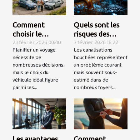
Comment
Quels sont les
choisir le
risques des
véhicule idéal
23 février 2026 00:40
canalisations
7 février 2026 18:22
Planifier un voyage
Les canalisations
pour votre
bouchées pour
nécessite de
bouchées représentent
prochain voyage
votre maison ?
nombreuses décisions,
un problème courant
?
mais le choix du
mais souvent sous-
véhicule idéal figure
estimé dans de
parmi les...
nombreux foyers...
Les avantages
Comment