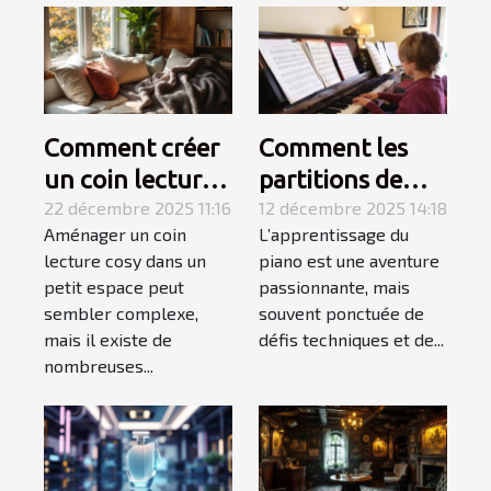
Comment créer
Comment les
un coin lecture
partitions de
cosy dans un
22 décembre 2025 11:16
niveau variable
12 décembre 2025 14:18
Aménager un coin
L’apprentissage du
petit espace ?
favorisent
lecture cosy dans un
piano est une aventure
l'apprentissage
petit espace peut
passionnante, mais
du piano ?
sembler complexe,
souvent ponctuée de
mais il existe de
défis techniques et de...
nombreuses...