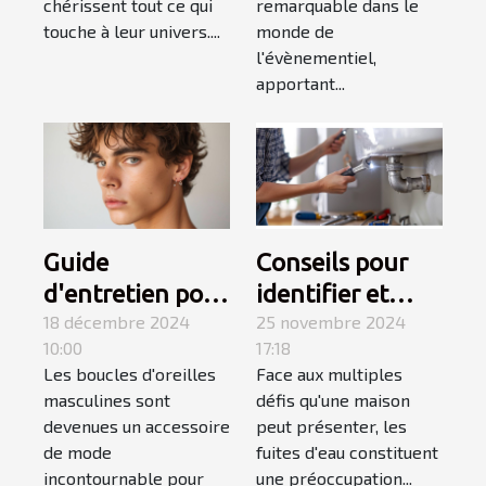
chérissent tout ce qui
remarquable dans le
touche à leur univers....
monde de
l'évènementiel,
apportant...
Guide
Conseils pour
d'entretien pour
identifier et
boucles
18 décembre 2024
réparer les
25 novembre 2024
10:00
17:18
d'oreilles
fuites d'eau
Les boucles d'oreilles
Face aux multiples
masculines
chez soi
masculines sont
défis qu'une maison
devenues un accessoire
peut présenter, les
de mode
fuites d'eau constituent
incontournable pour
une préoccupation...