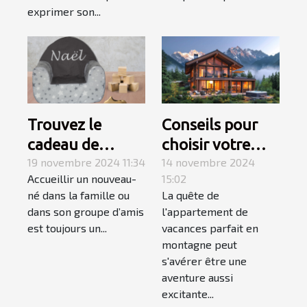
exprimer son...
Trouvez le
Conseils pour
cadeau de
choisir votre
naissance
19 novembre 2024 11:34
appartement de
14 novembre 2024
Accueillir un nouveau-
15:02
parfait avec les
vacances en
né dans la famille ou
La quête de
produits
montagne
dans son groupe d’amis
l'appartement de
personnalisés de
est toujours un...
vacances parfait en
Caro Créations !
montagne peut
s'avérer être une
aventure aussi
excitante...