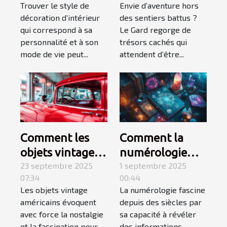
Trouver le style de
Envie d’aventure hors
d'intérieur qui
itinéraires
décoration d’intérieur
des sentiers battus ?
vous correspond
méconnus ?
qui correspond à sa
Le Gard regorge de
?
personnalité et à son
trésors cachés qui
mode de vie peut...
attendent d’être...
Comment les
Comment la
objets vintage
numérologie
américains
23 septembre 2025
influence-t-elle
1 septembre 2025
07:34
00:44
capturent-ils
votre chemin de
Les objets vintage
La numérologie fascine
l'essence d'une
vie ?
américains évoquent
depuis des siècles par
époque révolue
avec force la nostalgie
sa capacité à révéler
?
et la fascination pour
des informations