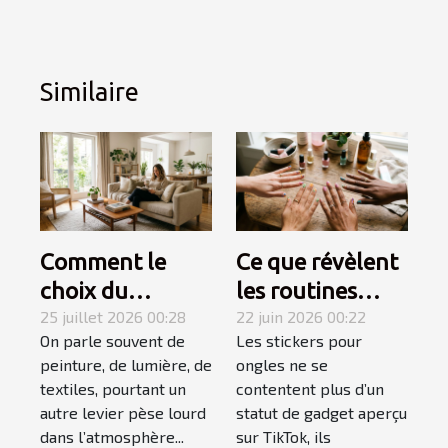
Similaire
Comment le
Ce que révèlent
choix du
les routines
mobilier
25 juillet 2026 00:28
beauté sur
22 juin 2026 00:22
On parle souvent de
Les stickers pour
influence-t-il
l'explosion des
peinture, de lumière, de
ongles ne se
l’ambiance
stickers ongles
textiles, pourtant un
contentent plus d’un
d’une pièce ?
autre levier pèse lourd
statut de gadget aperçu
dans l’atmosphère...
sur TikTok, ils