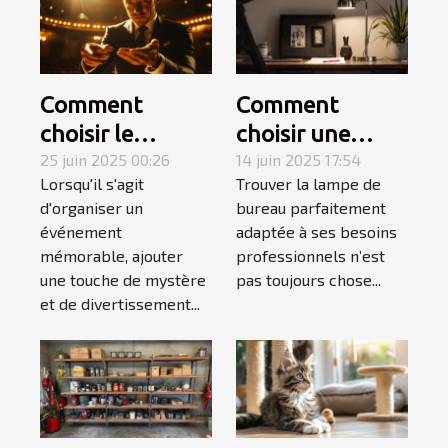
Comment
Comment
choisir le
choisir une
meilleur
25 juin 2025 00:26
lampe de
14 juin 2025 17:54
Lorsqu'il s'agit
Trouver la lampe de
magicien
bureau adaptée
d'organiser un
bureau parfaitement
mentaliste pour
à votre style de
événement
adaptée à ses besoins
votre
travail
mémorable, ajouter
professionnels n’est
événement
une touche de mystère
pas toujours chose...
et de divertissement...