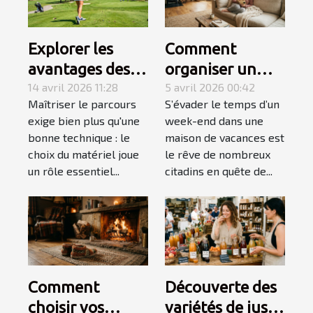
Explorer les
Comment
avantages des
organiser un
équipements de
14 avril 2026 11:28
week-end
5 avril 2026 00:42
Maîtriser le parcours
S’évader le temps d’un
golf spécialisés
détente réussi
exige bien plus qu'une
week-end dans une
pour gauchers
en maison de
bonne technique : le
maison de vacances est
vacances ?
choix du matériel joue
le rêve de nombreux
un rôle essentiel...
citadins en quête de...
Comment
Découverte des
choisir vos
variétés de jus