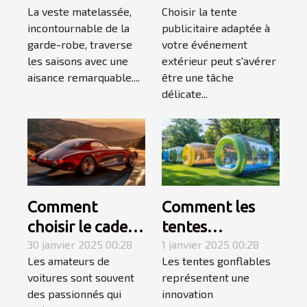
La veste matelassée,
Choisir la tente
matelassées en
publicitaire pour
incontournable de la
publicitaire adaptée à
toutes saisons
votre
garde-robe, traverse
votre événement
événement
les saisons avec une
extérieur peut s'avérer
extérieur
aisance remarquable....
être une tâche
délicate...
Comment
Comment les
choisir le cadeau
tentes
automobile
30 janvier 2025 00:28
gonflables
1 janvier 2025 00:28
Les amateurs de
Les tentes gonflables
parfait pour les
transforment
voitures sont souvent
représentent une
passionnés de
l'impact visuel
des passionnés qui
innovation
voitures
des évènements