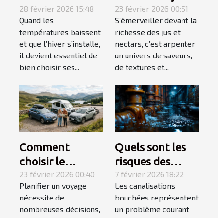
chaussons pour
28 février 2026 15:48
et nectars pour
23 février 2026 00:51
Quand les
S’émerveiller devant la
un hiver douillet
des palais
températures baissent
richesse des jus et
et chaud ?
exigeants
et que l’hiver s’installe,
nectars, c’est arpenter
il devient essentiel de
un univers de saveurs,
bien choisir ses...
de textures et...
Comment
Quels sont les
choisir le
risques des
véhicule idéal
23 février 2026 00:40
canalisations
7 février 2026 18:22
Planifier un voyage
Les canalisations
pour votre
bouchées pour
nécessite de
bouchées représentent
prochain voyage
votre maison ?
nombreuses décisions,
un problème courant
?