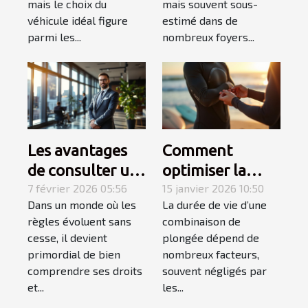
mais le choix du
mais souvent sous-
véhicule idéal figure
estimé dans de
parmi les...
nombreux foyers...
Les avantages
Comment
de consulter un
optimiser la
spécialiste du
7 février 2026 05:56
durabilité de
15 janvier 2026 10:50
Dans un monde où les
La durée de vie d’une
droit
votre
règles évoluent sans
combinaison de
combinaison de
cesse, il devient
plongée dépend de
plongée ?
primordial de bien
nombreux facteurs,
comprendre ses droits
souvent négligés par
et...
les...