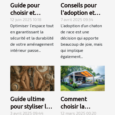
Guide pour
Conseils pour
choisir et
l'adoption et
installer des
12 juin 2025 10:18
l'accueil d'un
7 avril 2025 09:34
Optimiser l’espace tout
L'adoption d'un chaton
étagères
chaton de race
en garantissant la
de race est une
murales
sécurité et la durabilité
décision qui apporte
robustes
de votre aménagement
beaucoup de joie, mais
intérieur passe...
qui implique
également...
Guide ultime
Comment
pour styliser les
choisir la
vestes
3 avril 2025 09:44
meilleure tente
12 mars 2025 00:20