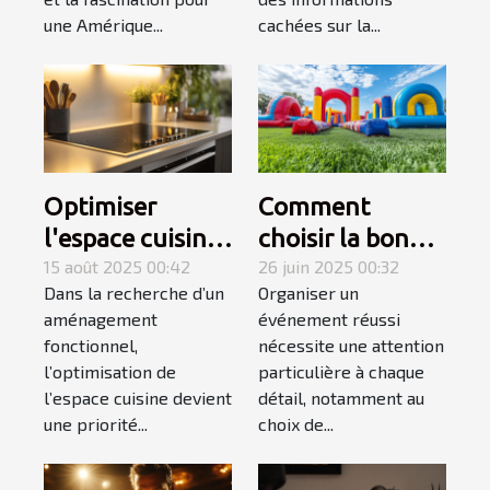
une Amérique...
cachées sur la...
Optimiser
Comment
l'espace cuisine
choisir la bonne
avec une plaque
15 août 2025 00:42
structure
26 juin 2025 00:32
Dans la recherche d’un
Organiser un
électrique
gonflable pour
aménagement
événement réussi
adaptée
votre
fonctionnel,
nécessite une attention
événement ?
l’optimisation de
particulière à chaque
l’espace cuisine devient
détail, notamment au
une priorité...
choix de...