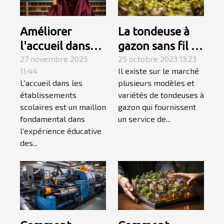
Améliorer
La tondeuse à
l'accueil dans
gazon sans fil :
les
27 novembre 2023
allons à sa
25 octobre 2023 13:23
11:44
Il existe sur le marché
établissements
découverte
L'accueil dans les
plusieurs modèles et
scolaires
établissements
variétés de tondeuses à
scolaires est un maillon
gazon qui fournissent
fondamental dans
un service de...
l'expérience éducative
des...