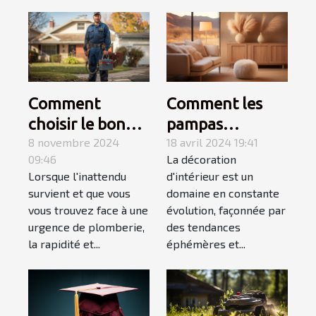
Comment
Comment les
choisir le bon
pampas
service de
8 novembre 2024
influencent les
18 avril 2024 19:41
09:46
La décoration
dépannage en
tendances en
Lorsque l'inattendu
d'intérieur est un
plomberie
décoration
survient et que vous
domaine en constante
d'urgence
d'intérieur en
vous trouvez face à une
évolution, façonnée par
2023
urgence de plomberie,
des tendances
la rapidité et...
éphémères et...