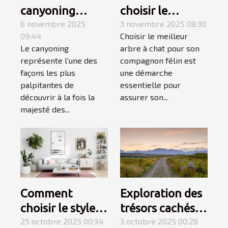
canyoning
choisir le
fusionne
6 novembre 2025
meilleur arbre à
3 novembre 2025 08:30
09:44
Choisir le meilleur
montagne et
chat pour votre
Le canyoning
arbre à chat pour son
mer pour une
compagnon ?
représente l’une des
compagnon félin est
aventure
façons les plus
une démarche
inoubliable ?
palpitantes de
essentielle pour
découvrir à la fois la
assurer son...
majesté des...
Comment
Exploration des
choisir le style
trésors cachés
de décoration
25 octobre 2025 00:34
du Gard :
3 octobre 2025 00:28