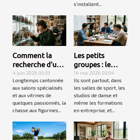
s’installent...
Comment la
Les petits
recherche d’une
groupes : le
figurine rare
4 juin 2026 00:33
secret d’un
14 mai 2026 03:04
Longtemps cantonnée
Ils sont partout, dans
devient une
apprentissage
aux salons spécialisés
les salles de sport, les
quête
accéléré
et aux vitrines de
studios de danse et
personnelle
quelques passionnés, la
même les formations
chasse aux figurines...
en entreprise, et...