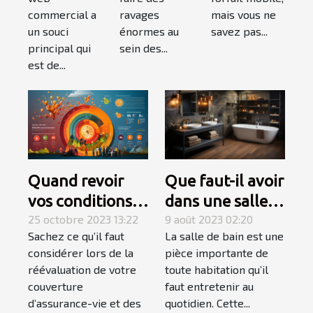
ravages
mais vous ne
commercial a
énormes au
savez pas...
un souci
sein des...
principal qui
est de...
Quand revoir
Que faut-il avoir
vos conditions
dans une salle
d’assurance-
25 octobre 2023 13:22
de bain pour
9 août 2023 02:20
Sachez ce qu’il faut
La salle de bain est une
vie ?
qu’elle soit
considérer lors de la
pièce importante de
complète et
réévaluation de votre
toute habitation qu’il
élégante ?
couverture
faut entretenir au
d’assurance-vie et des
quotidien. Cette...