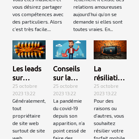
Entrepreneur :
vie ?
vous désirez partager
relations amoureuses
l’essentiel de ce
vos compétences avec
aujourd’hui qu’on se
qu’il faut
des particuliers. Alors
demande si elles sont
retenir ?
c’est très facile....
toutes vraies. En...
Conseils
La
Les leads
sur la
résiliation
sur
covid-19 :
25 octobre
téléphone
25 octobre
internet :
25 octobre
2023 13:22
2023 13:22
2023 13:22
suivez-
mobile,
qu’est-ce
La pandémie
Pour des
Généralement,
les !
comment
que c’est ?
du covid-19
raisons ou
tout
ça
depuis son
d’autres, vous
propriétaire
marche ?
apparition, n’a
souhaitez
de site web
point cessé de
résilier votre
surtout de site
faire des
forfait mobile,
web