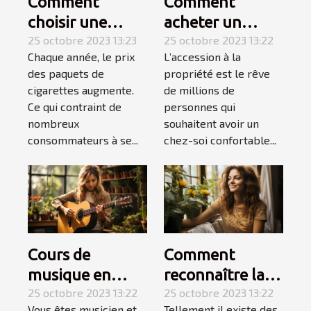
Comment
Comment
choisir une
acheter un
tubeuse
25 octobre 2023 13:23
appartement ? 3
25 octobre 2023 13:22
Chaque année, le prix
L’accession à la
électrique ?
étapes pour
des paquets de
propriété est le rêve
faire le meilleur
cigarettes augmente.
de millions de
choix
Ce qui contraint de
personnes qui
nombreux
souhaitent avoir un
consommateurs à se...
chez-soi confortable...
Cours de
Comment
musique en
reconnaître la
Auto-
25 octobre 2023 13:22
femme de votre
25 octobre 2023 13:22
Vous êtes musicien et
Tellement il existe des