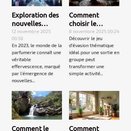
Exploration des
Comment
nouvelles
choisir le
tendances des
12 novembre 2025
meilleur jeu
8 novembre 2025 00:24
00:58
Découvrir le jeu
parfums en
d'évasion
En 2023, le monde de la
d'évasion thématique
2023
thématique
parfumerie connaît une
idéal pour une sortie en
pour une sortie
véritable
groupe peut
en groupe ?
effervescence, marqué
transformer une
par l’émergence de
simple activité...
nouvelles...
Comment le
Comment