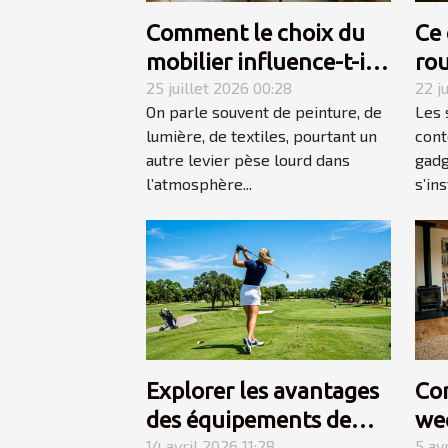
Comment le choix du
Ce 
mobilier influence-t-il
rou
l’ambiance d’une
25 juillet 2026 00:28
l'e
22 j
On parle souvent de peinture, de
Les 
pièce ?
on
lumière, de textiles, pourtant un
cont
autre levier pèse lourd dans
gadg
l’atmosphère...
s’ins
Explorer les avantages
Co
des équipements de
we
14 avril 2026 11:28
5 av