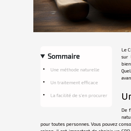
Le C
Sommaire
sur 
bien
Une méthode naturelle
Quel
avan
Un traitement efficace
Un
La facilité de s’en procurer
De f
natu
pour toutes personnes. Vous pouvez conso
raison, il est important de choisir un CB