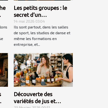
he
Les petits groupes : le
secret d’un
apprentissage accéléré
14 mai 2026 03:04
lons
Ils sont partout, dans les salles
de sport, les studios de danse et
se
même les formations en
entreprise, et...
s
Découverte des
variétés de jus et
23 février 2026 00:51