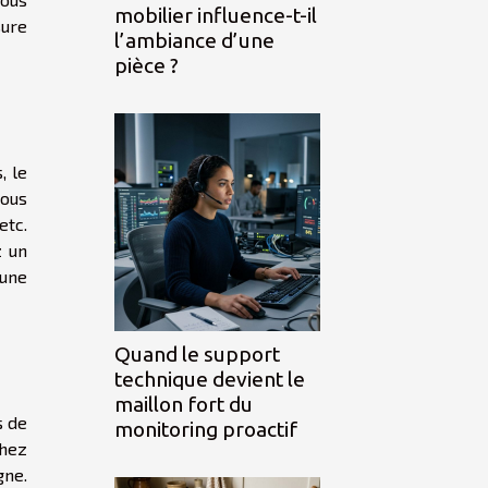
mobilier influence-t-il
sure
l’ambiance d’une
pièce ?
, le
sous
etc.
z un
 une
Quand le support
technique devient le
maillon fort du
s de
monitoring proactif
chez
gne.