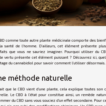
BD comme toute autre plante médicinale comporte des bienf
la santé de l’homme. D’ailleurs, cet élément présente plu
faits que vous ne sauriez imaginer. Pourquoi utiliser du C
le vertu présente cet élément puissant ? Découvrez ici, que
tage du cannabidiol pour savoir comment l’utiliser désormais.
e méthode naturelle
ait que le CBD vient d’une plante, cela explique toutes son 
relle. Le CBD à l’état pour constitue ainsi, un remède natur
mmer du CBD sans vous souciez d’un effet secondaire. Pour c
D qui n’a pas subi des modifications chimiques. Un CBD pure 