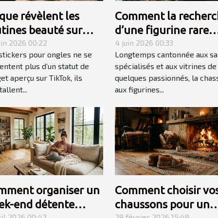
que révèlent les
Comment la recherc
tines beauté sur
d’une figurine rare
xplosion des stickers
uin 2026 00:22
devient une quête
4 juin 2026 00:33
stickers pour ongles ne se
Longtemps cantonnée aux sa
gles
personnelle
entent plus d’un statut de
spécialisés et aux vitrines de
et aperçu sur TikTok, ils
quelques passionnés, la chas
tallent...
aux figurines...
mment organiser un
Comment choisir vo
ek-end détente
chaussons pour un
ril 2026 00:42
28 février 2026 15:48