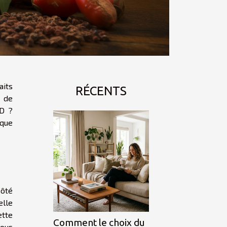
aits
RÉCENTS
s de
BD ?
lque
côté
elle
ette
Comment le choix du
vous