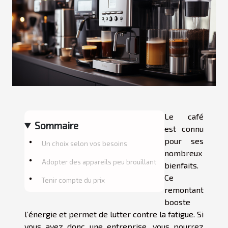
Le café
Sommaire
est connu
pour ses
Un choix selon vos besoins
nombreux
Adopter des appareils peu brouillant
bienfaits.
Ce
Tenir compte du prix
remontant
booste
l’énergie et permet de lutter contre la fatigue. Si
vous avez donc une entreprise, vous pourrez