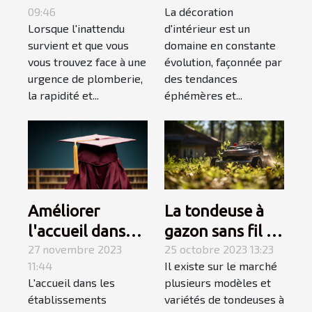
09:46
La décoration
dépannage en
tendances en
Lorsque l'inattendu
d'intérieur est un
plomberie
décoration
survient et que vous
domaine en constante
d'urgence
d'intérieur en
vous trouvez face à une
évolution, façonnée par
2023
urgence de plomberie,
des tendances
la rapidité et...
éphémères et...
Améliorer
La tondeuse à
l'accueil dans
gazon sans fil :
les
27 novembre 2023
allons à sa
25 octobre 2023 13:23
11:44
Il existe sur le marché
établissements
découverte
L'accueil dans les
plusieurs modèles et
scolaires
établissements
variétés de tondeuses à