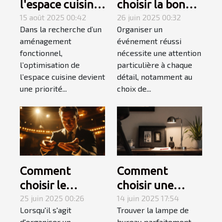
l'espace cuisine
choisir la bonne
avec une plaque
15 août 2025 00:42
structure
26 juin 2025 00:32
Dans la recherche d’un
Organiser un
électrique
gonflable pour
aménagement
événement réussi
adaptée
votre
fonctionnel,
nécessite une attention
événement ?
l’optimisation de
particulière à chaque
l’espace cuisine devient
détail, notamment au
une priorité...
choix de...
Comment
Comment
choisir le
choisir une
meilleur
25 juin 2025 00:26
lampe de
14 juin 2025 17:54
Lorsqu'il s'agit
Trouver la lampe de
magicien
bureau adaptée
d'organiser un
bureau parfaitement