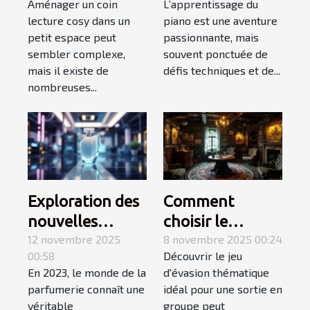
Aménager un coin
L’apprentissage du
petit espace ?
favorisent
lecture cosy dans un
piano est une aventure
l'apprentissage
petit espace peut
passionnante, mais
du piano ?
sembler complexe,
souvent ponctuée de
mais il existe de
défis techniques et de...
nombreuses...
Exploration des
Comment
nouvelles
choisir le
tendances des
12 novembre 2025
meilleur jeu
8 novembre 2025 00:24
00:58
Découvrir le jeu
parfums en
d'évasion
En 2023, le monde de la
d'évasion thématique
2023
thématique
parfumerie connaît une
idéal pour une sortie en
pour une sortie
véritable
groupe peut