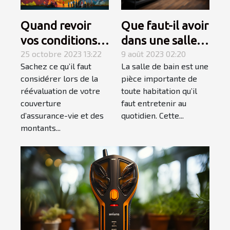
Quand revoir
Que faut-il avoir
vos conditions
dans une salle
d’assurance-
25 octobre 2023 13:22
de bain pour
9 août 2023 02:20
Sachez ce qu’il faut
La salle de bain est une
vie ?
qu’elle soit
considérer lors de la
pièce importante de
complète et
réévaluation de votre
toute habitation qu’il
élégante ?
couverture
faut entretenir au
d’assurance-vie et des
quotidien. Cette...
montants...