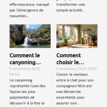
en groupe ?
effervescence, marqué
transformer une
par l’émergence de
simple activité...
nouvelles...
Comment le
Comment
canyoning
choisir le
fusionne
6 novembre 2025
meilleur arbre à
3 novembre 2025 08:30
09:44
Choisir le meilleur
montagne et
chat pour votre
Le canyoning
arbre à chat pour son
mer pour une
compagnon ?
représente l’une des
compagnon félin est
aventure
façons les plus
une démarche
inoubliable ?
palpitantes de
essentielle pour
découvrir à la fois la
assurer son...