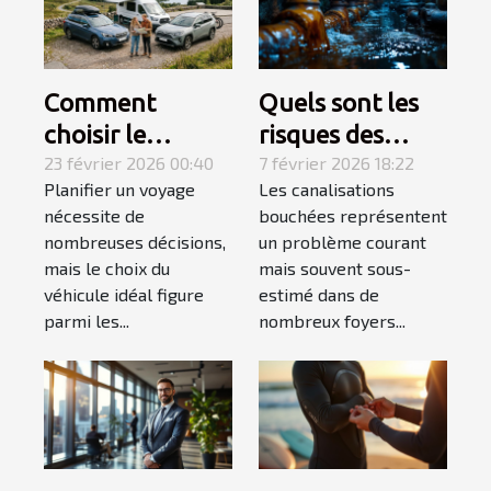
Comment
Quels sont les
choisir le
risques des
véhicule idéal
23 février 2026 00:40
canalisations
7 février 2026 18:22
Planifier un voyage
Les canalisations
pour votre
bouchées pour
nécessite de
bouchées représentent
prochain voyage
votre maison ?
nombreuses décisions,
un problème courant
?
mais le choix du
mais souvent sous-
véhicule idéal figure
estimé dans de
parmi les...
nombreux foyers...