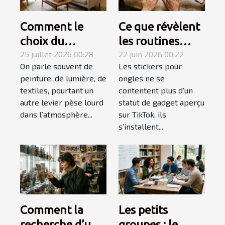
Comment le
Ce que révèlent
choix du
les routines
mobilier
25 juillet 2026 00:28
beauté sur
22 juin 2026 00:22
On parle souvent de
Les stickers pour
influence-t-il
l'explosion des
peinture, de lumière, de
ongles ne se
l’ambiance
stickers ongles
textiles, pourtant un
contentent plus d’un
d’une pièce ?
autre levier pèse lourd
statut de gadget aperçu
dans l’atmosphère...
sur TikTok, ils
s’installent...
Comment la
Les petits
recherche d’une
groupes : le