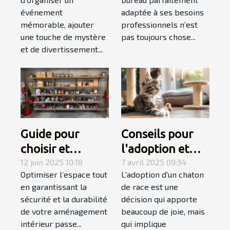
mentaliste pour
à votre style de
événement
adaptée à ses besoins
votre
travail
mémorable, ajouter
professionnels n’est
événement
une touche de mystère
pas toujours chose...
et de divertissement...
Guide pour
Conseils pour
choisir et
l'adoption et
installer des
12 juin 2025 10:18
l'accueil d'un
7 avril 2025 09:34
Optimiser l’espace tout
L'adoption d'un chaton
étagères
chaton de race
en garantissant la
de race est une
murales
sécurité et la durabilité
décision qui apporte
robustes
de votre aménagement
beaucoup de joie, mais
intérieur passe...
qui implique