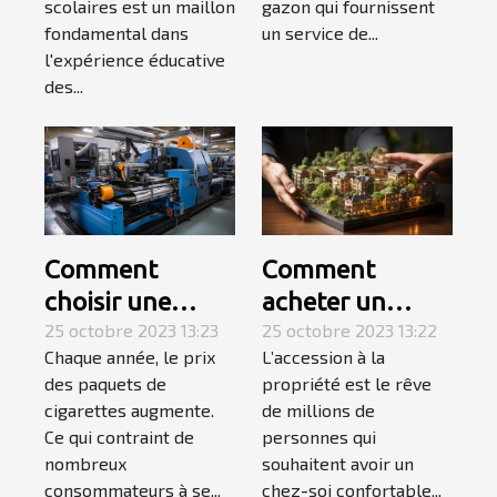
scolaires est un maillon
gazon qui fournissent
fondamental dans
un service de...
l'expérience éducative
des...
Comment
Comment
choisir une
acheter un
tubeuse
25 octobre 2023 13:23
appartement ? 3
25 octobre 2023 13:22
Chaque année, le prix
L’accession à la
électrique ?
étapes pour
des paquets de
propriété est le rêve
faire le meilleur
cigarettes augmente.
de millions de
choix
Ce qui contraint de
personnes qui
nombreux
souhaitent avoir un
consommateurs à se...
chez-soi confortable...