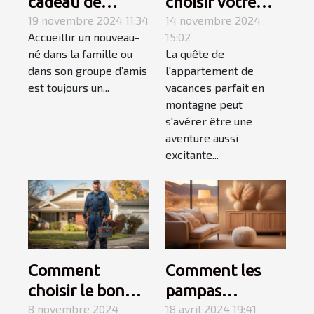
cadeau de
choisir votre
naissance
19 novembre 2024 11:34
appartement de
14 novembre 2024
Accueillir un nouveau-
15:02
parfait avec les
vacances en
né dans la famille ou
La quête de
produits
montagne
dans son groupe d’amis
l'appartement de
personnalisés de
est toujours un...
vacances parfait en
Caro Créations !
montagne peut
s'avérer être une
aventure aussi
excitante...
Comment
Comment les
choisir le bon
pampas
service de
8 novembre 2024
influencent les
18 avril 2024 19:41