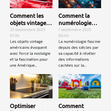
Comment les
Comment la
objets vintage
numérologie
américains
23 septembre 2025
influence-t-elle
1 septembre 2025
07:34
00:44
capturent-ils
votre chemin de
Les objets vintage
La numérologie fascine
l'essence d'une
vie ?
américains évoquent
depuis des siècles par
époque révolue
avec force la nostalgie
sa capacité à révéler
?
et la fascination pour
des informations
une Amérique...
cachées sur la...
Optimiser
Comment