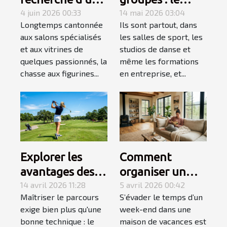
figurine rare
4 juin 2026 00:33
secret d’un
14 mai 2026 03:04
Longtemps cantonnée
Ils sont partout, dans
devient une
apprentissage
aux salons spécialisés
les salles de sport, les
quête
accéléré
et aux vitrines de
studios de danse et
personnelle
quelques passionnés, la
même les formations
chasse aux figurines...
en entreprise, et...
Explorer les
Comment
avantages des
organiser un
équipements de
14 avril 2026 11:28
week-end
5 avril 2026 00:42
Maîtriser le parcours
S’évader le temps d’un
golf spécialisés
détente réussi
exige bien plus qu'une
week-end dans une
pour gauchers
en maison de
bonne technique : le
maison de vacances est