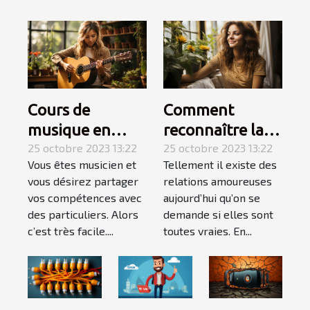
Cours de
Comment
musique en
reconnaître la
Auto-
25 octobre 2023 13:22
femme de votre
25 octobre 2023 13:22
Vous êtes musicien et
Tellement il existe des
Entrepreneur :
vie ?
vous désirez partager
relations amoureuses
l’essentiel de ce
vos compétences avec
aujourd’hui qu’on se
qu’il faut
des particuliers. Alors
demande si elles sont
retenir ?
c’est très facile....
toutes vraies. En...