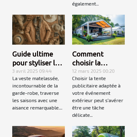
également...
Guide ultime
Comment
pour styliser les
choisir la
vestes
3 avril 2025 09:44
meilleure tente
12 mars 2025 00:20
La veste matelassée,
Choisir la tente
matelassées en
publicitaire pour
incontournable de la
publicitaire adaptée à
toutes saisons
votre
garde-robe, traverse
votre événement
événement
les saisons avec une
extérieur peut s'avérer
extérieur
aisance remarquable....
être une tâche
délicate...