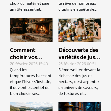
vacances ?
choix du matériel joue
le rêve de nombreux
un rôle essentiel...
citadins en quête de...
Comment
Découverte des
choisir vos
variétés de jus
chaussons pour
28 février 2026 15:48
et nectars pour
23 février 2026 00:51
Quand les
S’émerveiller devant la
un hiver douillet
des palais
températures baissent
richesse des jus et
et chaud ?
exigeants
et que l’hiver s’installe,
nectars, c’est arpenter
il devient essentiel de
un univers de saveurs,
bien choisir ses...
de textures et...