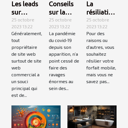
Conseils
La
Les leads
sur la
résiliation
sur
covid-19 :
25 octobre
téléphone
25 octobre
internet :
25 octobre
2023 13:22
2023 13:22
2023 13:22
suivez-
mobile,
qu’est-ce
La pandémie
Pour des
Généralement,
les !
comment
que c’est ?
du covid-19
raisons ou
tout
ça
depuis son
d’autres, vous
propriétaire
marche ?
apparition, n’a
souhaitez
de site web
point cessé de
résilier votre
surtout de site
faire des
forfait mobile,
web
ravages
mais vous ne
commercial a
énormes au
savez pas...
un souci
sein des...
principal qui
est de...