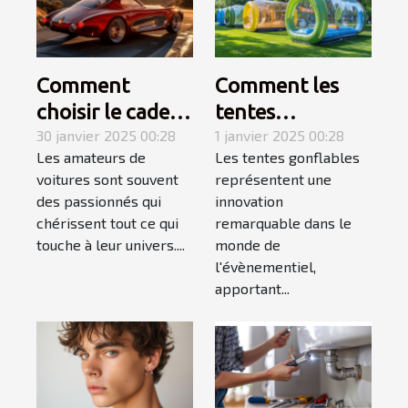
Comment
Comment les
choisir le cadeau
tentes
automobile
30 janvier 2025 00:28
gonflables
1 janvier 2025 00:28
Les amateurs de
Les tentes gonflables
parfait pour les
transforment
voitures sont souvent
représentent une
passionnés de
l'impact visuel
des passionnés qui
innovation
voitures
des évènements
chérissent tout ce qui
remarquable dans le
touche à leur univers....
monde de
l'évènementiel,
apportant...