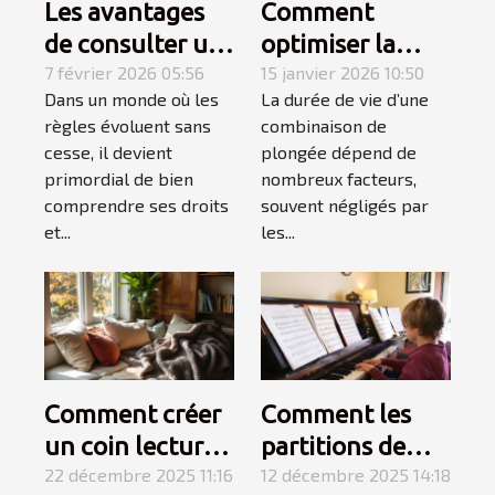
Les avantages
Comment
de consulter un
optimiser la
spécialiste du
7 février 2026 05:56
durabilité de
15 janvier 2026 10:50
Dans un monde où les
La durée de vie d’une
droit
votre
règles évoluent sans
combinaison de
combinaison de
cesse, il devient
plongée dépend de
plongée ?
primordial de bien
nombreux facteurs,
comprendre ses droits
souvent négligés par
et...
les...
Comment créer
Comment les
un coin lecture
partitions de
cosy dans un
22 décembre 2025 11:16
niveau variable
12 décembre 2025 14:18