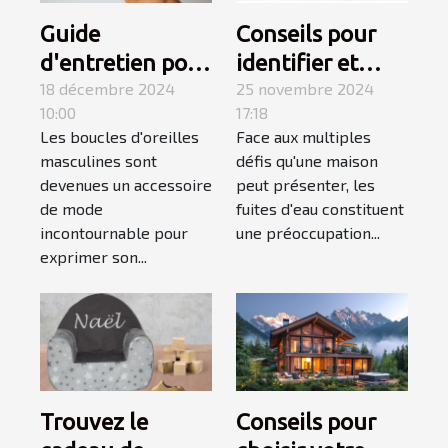
Guide
Conseils pour
d'entretien pour
identifier et
boucles
18 décembre 2024
réparer les
25 novembre 2024
10:00
17:18
d'oreilles
fuites d'eau
Les boucles d'oreilles
Face aux multiples
masculines
chez soi
masculines sont
défis qu'une maison
devenues un accessoire
peut présenter, les
de mode
fuites d'eau constituent
incontournable pour
une préoccupation...
exprimer son...
Trouvez le
Conseils pour