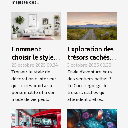
majesté des...
Comment
Exploration des
choisir le style
trésors cachés
de décoration
25 octobre 2025 00:34
du Gard :
3 octobre 2025 00:28
Trouver le style de
Envie d’aventure hors
d'intérieur qui
itinéraires
décoration d’intérieur
des sentiers battus ?
vous correspond
méconnus ?
qui correspond à sa
Le Gard regorge de
?
personnalité et à son
trésors cachés qui
mode de vie peut...
attendent d’être...