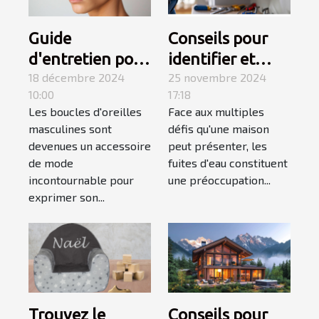
Guide
Conseils pour
d'entretien pour
identifier et
boucles
18 décembre 2024
réparer les
25 novembre 2024
10:00
17:18
d'oreilles
fuites d'eau
Les boucles d'oreilles
Face aux multiples
masculines
chez soi
masculines sont
défis qu'une maison
devenues un accessoire
peut présenter, les
de mode
fuites d'eau constituent
incontournable pour
une préoccupation...
exprimer son...
Trouvez le
Conseils pour