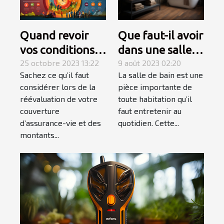
Quand revoir
Que faut-il avoir
vos conditions
dans une salle
d’assurance-
25 octobre 2023 13:22
de bain pour
9 août 2023 02:20
Sachez ce qu’il faut
La salle de bain est une
vie ?
qu’elle soit
considérer lors de la
pièce importante de
complète et
réévaluation de votre
toute habitation qu’il
élégante ?
couverture
faut entretenir au
d’assurance-vie et des
quotidien. Cette...
montants...