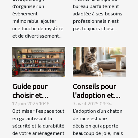
magicien
bureau adaptée
d'organiser un
bureau parfaitement
mentaliste pour
à votre style de
événement
adaptée à ses besoins
votre
travail
mémorable, ajouter
professionnels n’est
événement
une touche de mystère
pas toujours chose...
et de divertissement...
Guide pour
Conseils pour
choisir et
l'adoption et
installer des
12 juin 2025 10:18
l'accueil d'un
7 avril 2025 09:34
Optimiser l’espace tout
L'adoption d'un chaton
étagères
chaton de race
en garantissant la
de race est une
murales
sécurité et la durabilité
décision qui apporte
robustes
de votre aménagement
beaucoup de joie, mais