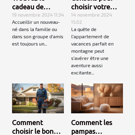
cadeau de
choisir votre
naissance
19 novembre 2024 11:34
appartement de
14 novembre 2024
Accueillir un nouveau-
15:02
parfait avec les
vacances en
né dans la famille ou
La quête de
produits
montagne
dans son groupe d’amis
l'appartement de
personnalisés de
est toujours un...
vacances parfait en
Caro Créations !
montagne peut
s'avérer être une
aventure aussi
excitante...
Comment
Comment les
choisir le bon
pampas