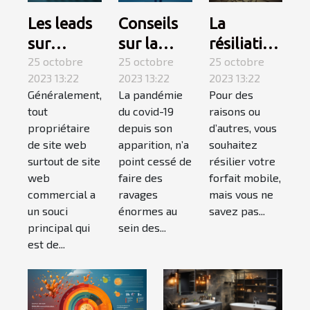
Conseils
La
Les leads
sur la
résiliation
sur
covid-19 :
25 octobre
téléphone
25 octobre
internet :
25 octobre
2023 13:22
2023 13:22
2023 13:22
suivez-
mobile,
qu’est-ce
La pandémie
Pour des
Généralement,
les !
comment
que c’est ?
du covid-19
raisons ou
tout
ça
depuis son
d’autres, vous
propriétaire
marche ?
apparition, n’a
souhaitez
de site web
point cessé de
résilier votre
surtout de site
faire des
forfait mobile,
web
ravages
mais vous ne
commercial a
énormes au
savez pas...
un souci
sein des...
principal qui
est de...