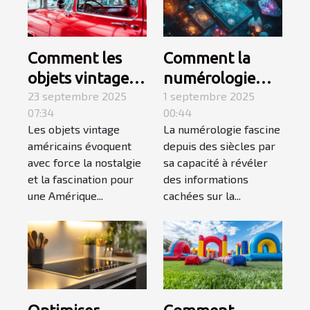
Comment les
Comment la
objets vintage
numérologie
américains
23 septembre 2025
influence-t-elle
1 septembre 2025
07:34
00:44
capturent-ils
votre chemin de
Les objets vintage
La numérologie fascine
l'essence d'une
vie ?
américains évoquent
depuis des siècles par
époque révolue
avec force la nostalgie
sa capacité à révéler
?
et la fascination pour
des informations
une Amérique...
cachées sur la...