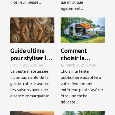
intérieur passe...
qui implique
également...
Guide ultime
Comment
pour styliser les
choisir la
vestes
3 avril 2025 09:44
meilleure tente
12 mars 2025 00:20
La veste matelassée,
Choisir la tente
matelassées en
publicitaire pour
incontournable de la
publicitaire adaptée à
toutes saisons
votre
garde-robe, traverse
votre événement
événement
les saisons avec une
extérieur peut s'avérer
extérieur
aisance remarquable....
être une tâche
délicate...