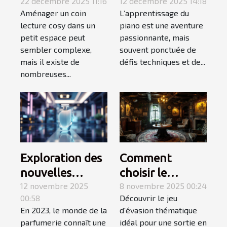
cosy dans un
22 décembre 2025 11:16
niveau variable
12 décembre 2025 14:18
Aménager un coin
L’apprentissage du
petit espace ?
favorisent
lecture cosy dans un
piano est une aventure
l'apprentissage
petit espace peut
passionnante, mais
du piano ?
sembler complexe,
souvent ponctuée de
mais il existe de
défis techniques et de...
nombreuses...
Exploration des
Comment
nouvelles
choisir le
tendances des
12 novembre 2025
meilleur jeu
8 novembre 2025 00:24
00:58
Découvrir le jeu
parfums en
d'évasion
En 2023, le monde de la
d'évasion thématique
2023
thématique
parfumerie connaît une
idéal pour une sortie en