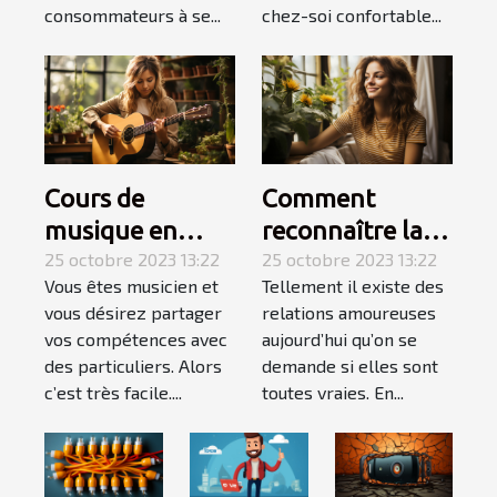
consommateurs à se...
chez-soi confortable...
Cours de
Comment
musique en
reconnaître la
Auto-
25 octobre 2023 13:22
femme de votre
25 octobre 2023 13:22
Vous êtes musicien et
Tellement il existe des
Entrepreneur :
vie ?
vous désirez partager
relations amoureuses
l’essentiel de ce
vos compétences avec
aujourd’hui qu’on se
qu’il faut
des particuliers. Alors
demande si elles sont
retenir ?
c’est très facile....
toutes vraies. En...