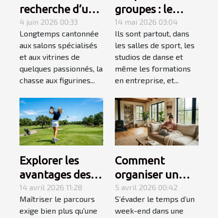
recherche d’une
groupes : le
figurine rare
4 juin 2026 00:33
secret d’un
14 mai 2026 03:04
Longtemps cantonnée
Ils sont partout, dans
devient une
apprentissage
aux salons spécialisés
les salles de sport, les
quête
accéléré
et aux vitrines de
studios de danse et
personnelle
quelques passionnés, la
même les formations
chasse aux figurines...
en entreprise, et...
Explorer les
Comment
avantages des
organiser un
équipements de
14 avril 2026 11:28
week-end
5 avril 2026 00:42
Maîtriser le parcours
S’évader le temps d’un
golf spécialisés
détente réussi
exige bien plus qu'une
week-end dans une
pour gauchers
en maison de