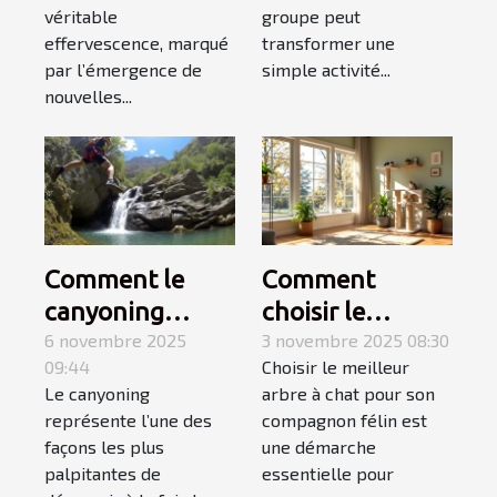
pour une sortie
véritable
groupe peut
en groupe ?
effervescence, marqué
transformer une
par l’émergence de
simple activité...
nouvelles...
Comment le
Comment
canyoning
choisir le
fusionne
6 novembre 2025
meilleur arbre à
3 novembre 2025 08:30
09:44
Choisir le meilleur
montagne et
chat pour votre
Le canyoning
arbre à chat pour son
mer pour une
compagnon ?
représente l’une des
compagnon félin est
aventure
façons les plus
une démarche
inoubliable ?
palpitantes de
essentielle pour