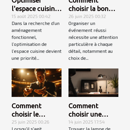
Optimiser
Comment
l'espace cuisine
choisir la bonne
avec une plaque
15 août 2025 00:42
structure
26 juin 2025 00:32
Dans la recherche d’un
Organiser un
électrique
gonflable pour
aménagement
événement réussi
adaptée
votre
fonctionnel,
nécessite une attention
événement ?
l’optimisation de
particulière à chaque
l’espace cuisine devient
détail, notamment au
une priorité...
choix de...
Comment
Comment
choisir le
choisir une
meilleur
25 juin 2025 00:26
lampe de
14 juin 2025 17:54
Lorsqu'il s'agit
Trouver la lampe de