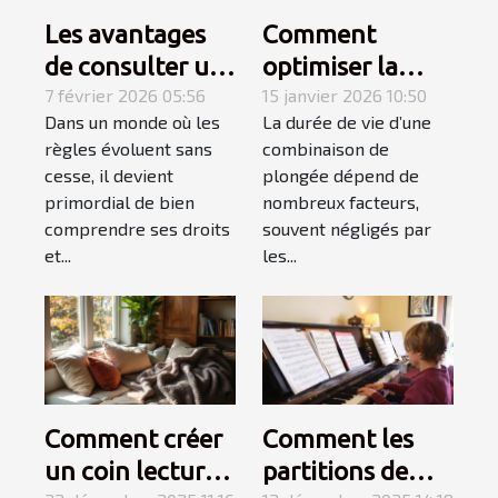
Les avantages
Comment
de consulter un
optimiser la
spécialiste du
7 février 2026 05:56
durabilité de
15 janvier 2026 10:50
Dans un monde où les
La durée de vie d’une
droit
votre
règles évoluent sans
combinaison de
combinaison de
cesse, il devient
plongée dépend de
plongée ?
primordial de bien
nombreux facteurs,
comprendre ses droits
souvent négligés par
et...
les...
Comment créer
Comment les
un coin lecture
partitions de