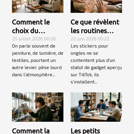
Comment le
Ce que révèlent
choix du
les routines
mobilier
25 juillet 2026 00:28
beauté sur
22 juin 2026 00:22
On parle souvent de
Les stickers pour
influence-t-il
l'explosion des
peinture, de lumière, de
ongles ne se
l’ambiance
stickers ongles
textiles, pourtant un
contentent plus d’un
d’une pièce ?
autre levier pèse lourd
statut de gadget aperçu
dans l’atmosphère...
sur TikTok, ils
s’installent...
Comment la
Les petits