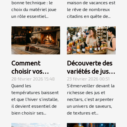
bonne technique : le
maison de vacances est
vacances ?
choix du matériel joue
le rêve de nombreux
un rôle essentiel...
citadins en quête de...
Comment
Découverte des
choisir vos
variétés de jus
chaussons pour
28 février 2026 15:48
et nectars pour
23 février 2026 00:51
Quand les
S’émerveiller devant la
un hiver douillet
des palais
températures baissent
richesse des jus et
et chaud ?
exigeants
et que l’hiver s’installe,
nectars, c’est arpenter
il devient essentiel de
un univers de saveurs,
bien choisir ses...
de textures et...