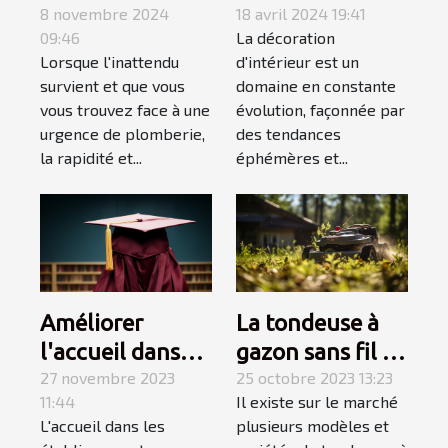
service de
8 novembre 2024
influencent les
18 avril 2024 19:41
09:46
La décoration
dépannage en
tendances en
Lorsque l'inattendu
d'intérieur est un
plomberie
décoration
survient et que vous
domaine en constante
d'urgence
d'intérieur en
vous trouvez face à une
évolution, façonnée par
2023
urgence de plomberie,
des tendances
la rapidité et...
éphémères et...
Améliorer
La tondeuse à
l'accueil dans
gazon sans fil :
les
27 novembre 2023
allons à sa
25 octobre 2023 13:23
11:44
Il existe sur le marché
établissements
découverte
L'accueil dans les
plusieurs modèles et
scolaires