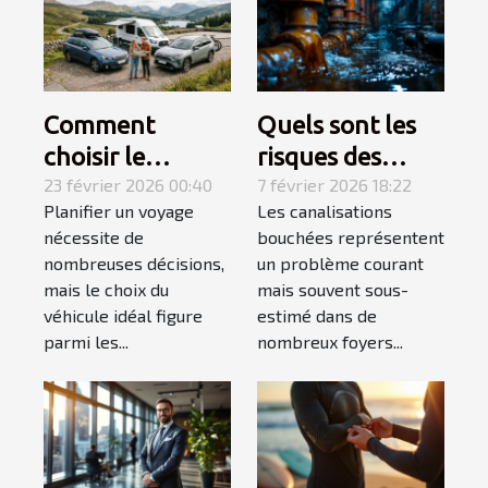
Comment
Quels sont les
choisir le
risques des
véhicule idéal
23 février 2026 00:40
canalisations
7 février 2026 18:22
Planifier un voyage
Les canalisations
pour votre
bouchées pour
nécessite de
bouchées représentent
prochain voyage
votre maison ?
nombreuses décisions,
un problème courant
?
mais le choix du
mais souvent sous-
véhicule idéal figure
estimé dans de
parmi les...
nombreux foyers...