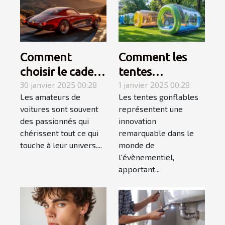
Comment
Comment les
choisir le cadeau
tentes
automobile
30 janvier 2025 00:28
gonflables
1 janvier 2025 00:28
Les amateurs de
Les tentes gonflables
parfait pour les
transforment
voitures sont souvent
représentent une
passionnés de
l'impact visuel
des passionnés qui
innovation
voitures
des évènements
chérissent tout ce qui
remarquable dans le
touche à leur univers....
monde de
l'évènementiel,
apportant...