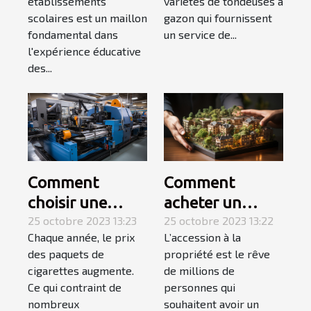
établissements
variétés de tondeuses à
scolaires est un maillon
gazon qui fournissent
fondamental dans
un service de...
l'expérience éducative
des...
Comment
Comment
choisir une
acheter un
tubeuse
25 octobre 2023 13:23
appartement ? 3
25 octobre 2023 13:22
Chaque année, le prix
L’accession à la
électrique ?
étapes pour
des paquets de
propriété est le rêve
faire le meilleur
cigarettes augmente.
de millions de
choix
Ce qui contraint de
personnes qui
nombreux
souhaitent avoir un