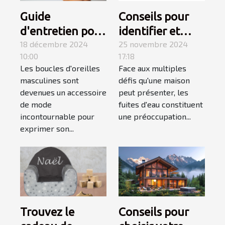
Guide
Conseils pour
d'entretien pour
identifier et
boucles
18 décembre 2024
réparer les
25 novembre 2024
10:00
17:18
d'oreilles
fuites d'eau
Les boucles d'oreilles
Face aux multiples
masculines
chez soi
masculines sont
défis qu'une maison
devenues un accessoire
peut présenter, les
de mode
fuites d'eau constituent
incontournable pour
une préoccupation...
exprimer son...
Trouvez le
Conseils pour