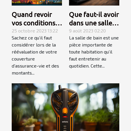
Quand revoir
Que faut-il avoir
vos conditions
dans une salle
d’assurance-
25 octobre 2023 13:22
de bain pour
9 août 2023 02:20
Sachez ce qu’il faut
La salle de bain est une
vie ?
qu’elle soit
considérer lors de la
pièce importante de
complète et
réévaluation de votre
toute habitation qu’il
élégante ?
couverture
faut entretenir au
d’assurance-vie et des
quotidien. Cette...
montants...