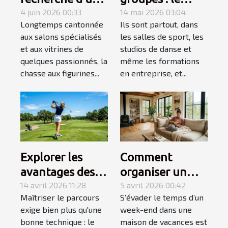
figurine rare
4 juin 2026 00:33
secret d’un
14 mai 2026 03:04
Longtemps cantonnée
Ils sont partout, dans
devient une
apprentissage
aux salons spécialisés
les salles de sport, les
quête
accéléré
et aux vitrines de
studios de danse et
personnelle
quelques passionnés, la
même les formations
chasse aux figurines...
en entreprise, et...
Explorer les
Comment
avantages des
organiser un
équipements de
14 avril 2026 11:28
week-end
5 avril 2026 00:42
Maîtriser le parcours
S’évader le temps d’un
golf spécialisés
détente réussi
exige bien plus qu'une
week-end dans une
pour gauchers
en maison de
bonne technique : le
maison de vacances est