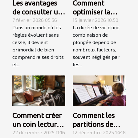
Les avantages
Comment
de consulter un
optimiser la
spécialiste du
7 février 2026 05:56
durabilité de
15 janvier 2026 10:50
Dans un monde où les
La durée de vie d’une
droit
votre
règles évoluent sans
combinaison de
combinaison de
cesse, il devient
plongée dépend de
plongée ?
primordial de bien
nombreux facteurs,
comprendre ses droits
souvent négligés par
et...
les...
Comment créer
Comment les
un coin lecture
partitions de
cosy dans un
22 décembre 2025 11:16
niveau variable
12 décembre 2025 14:18