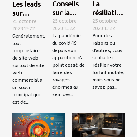
Conseils
La
Les leads
sur la
résiliation
sur
covid-19 :
25 octobre
téléphone
25 octobre
internet :
25 octobre
2023 13:22
2023 13:22
2023 13:22
suivez-
mobile,
qu’est-ce
La pandémie
Pour des
Généralement,
les !
comment
que c’est ?
du covid-19
raisons ou
tout
ça
depuis son
d’autres, vous
propriétaire
marche ?
apparition, n’a
souhaitez
de site web
point cessé de
résilier votre
surtout de site
faire des
forfait mobile,
web
ravages
mais vous ne
commercial a
énormes au
savez pas...
un souci
sein des...
principal qui
est de...