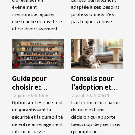
mentaliste pour
à votre style de
événement
adaptée à ses besoins
votre
travail
mémorable, ajouter
professionnels n’est
événement
une touche de mystère
pas toujours chose...
et de divertissement...
Guide pour
Conseils pour
choisir et
l'adoption et
installer des
12 juin 2025 10:18
l'accueil d'un
7 avril 2025 09:34
Optimiser l’espace tout
L'adoption d'un chaton
étagères
chaton de race
en garantissant la
de race est une
murales
sécurité et la durabilité
décision qui apporte
robustes
de votre aménagement
beaucoup de joie, mais
intérieur passe...
qui implique