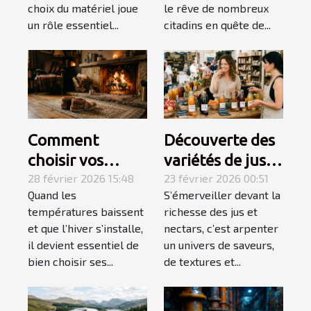
vacances ?
choix du matériel joue
le rêve de nombreux
un rôle essentiel...
citadins en quête de...
Comment
Découverte des
choisir vos
variétés de jus
chaussons pour
28 février 2026 15:48
et nectars pour
23 février 2026 00:51
Quand les
S’émerveiller devant la
un hiver douillet
des palais
températures baissent
richesse des jus et
et chaud ?
exigeants
et que l’hiver s’installe,
nectars, c’est arpenter
il devient essentiel de
un univers de saveurs,
bien choisir ses...
de textures et...