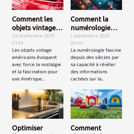
Comment les
Comment la
objets vintage
numérologie
américains
23 septembre 2025
influence-t-elle
1 septembre 2025
07:34
00:44
capturent-ils
votre chemin de
Les objets vintage
La numérologie fascine
l'essence d'une
vie ?
américains évoquent
depuis des siècles par
époque révolue
avec force la nostalgie
sa capacité à révéler
?
et la fascination pour
des informations
une Amérique...
cachées sur la...
Optimiser
Comment