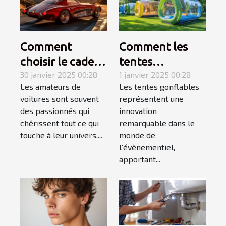
Comment
Comment les
choisir le cadeau
tentes
automobile
30 janvier 2025 00:28
gonflables
1 janvier 2025 00:28
Les amateurs de
Les tentes gonflables
parfait pour les
transforment
voitures sont souvent
représentent une
passionnés de
l'impact visuel
des passionnés qui
innovation
voitures
des évènements
chérissent tout ce qui
remarquable dans le
touche à leur univers....
monde de
l'évènementiel,
apportant...