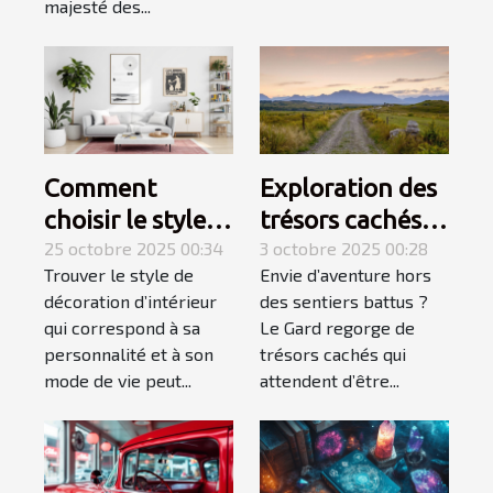
majesté des...
Comment
Exploration des
choisir le style
trésors cachés
de décoration
25 octobre 2025 00:34
du Gard :
3 octobre 2025 00:28
Trouver le style de
Envie d’aventure hors
d'intérieur qui
itinéraires
décoration d’intérieur
des sentiers battus ?
vous correspond
méconnus ?
qui correspond à sa
Le Gard regorge de
?
personnalité et à son
trésors cachés qui
mode de vie peut...
attendent d’être...