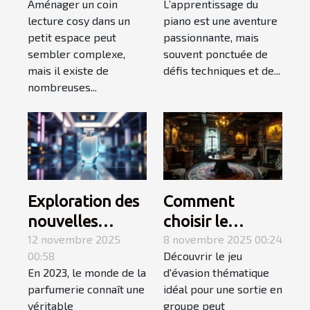
Aménager un coin
L’apprentissage du
petit espace ?
favorisent
lecture cosy dans un
piano est une aventure
l'apprentissage
petit espace peut
passionnante, mais
du piano ?
sembler complexe,
souvent ponctuée de
mais il existe de
défis techniques et de...
nombreuses...
Exploration des
Comment
nouvelles
choisir le
tendances des
12 novembre 2025
meilleur jeu
8 novembre 2025 00:24
00:58
Découvrir le jeu
parfums en
d'évasion
En 2023, le monde de la
d'évasion thématique
2023
thématique
parfumerie connaît une
idéal pour une sortie en
pour une sortie
véritable
groupe peut