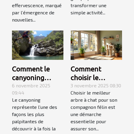
en groupe ?
effervescence, marqué
transformer une
par l’émergence de
simple activité...
nouvelles...
Comment le
Comment
canyoning
choisir le
fusionne
6 novembre 2025
meilleur arbre à
3 novembre 2025 08:30
09:44
Choisir le meilleur
montagne et
chat pour votre
Le canyoning
arbre à chat pour son
mer pour une
compagnon ?
représente l’une des
compagnon félin est
aventure
façons les plus
une démarche
inoubliable ?
palpitantes de
essentielle pour
découvrir à la fois la
assurer son...