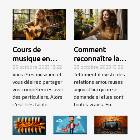
Cours de
Comment
musique en
reconnaître la
Auto-
25 octobre 2023 13:22
femme de votre
25 octobre 2023 13:22
Vous êtes musicien et
Tellement il existe des
Entrepreneur :
vie ?
vous désirez partager
relations amoureuses
l’essentiel de ce
vos compétences avec
aujourd’hui qu’on se
qu’il faut
des particuliers. Alors
demande si elles sont
retenir ?
c’est très facile....
toutes vraies. En...