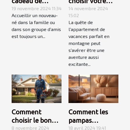
cadeau de
choisir votre
naissance
19 novembre 2024 11:34
appartement de
14 novembre 2024
Accueillir un nouveau-
15:02
parfait avec les
vacances en
né dans la famille ou
La quête de
produits
montagne
dans son groupe d’amis
l'appartement de
personnalisés de
est toujours un...
vacances parfait en
Caro Créations !
montagne peut
s'avérer être une
aventure aussi
excitante...
Comment
Comment les
choisir le bon
pampas
service de
8 novembre 2024
influencent les
18 avril 2024 19:41