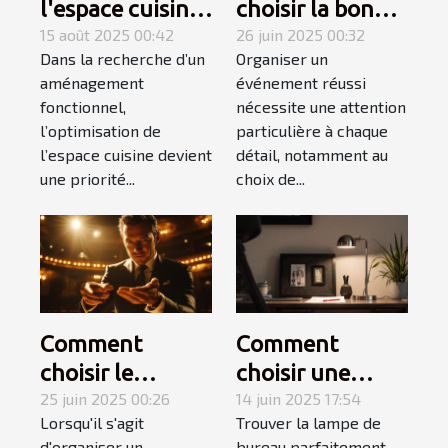
l'espace cuisine
choisir la bonne
avec une plaque
15 août 2025 00:42
structure
26 juin 2025 00:32
Dans la recherche d’un
Organiser un
électrique
gonflable pour
aménagement
événement réussi
adaptée
votre
fonctionnel,
nécessite une attention
événement ?
l’optimisation de
particulière à chaque
l’espace cuisine devient
détail, notamment au
une priorité...
choix de...
Comment
Comment
choisir le
choisir une
meilleur
25 juin 2025 00:26
lampe de
14 juin 2025 17:54
Lorsqu'il s'agit
Trouver la lampe de
magicien
bureau adaptée
d'organiser un
bureau parfaitement