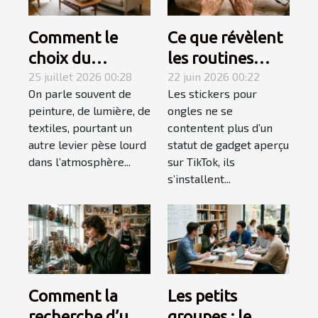
Comment le
Ce que révèlent
choix du
les routines
mobilier
25 juillet 2026 00:28
beauté sur
22 juin 2026 00:22
On parle souvent de
Les stickers pour
influence-t-il
l'explosion des
peinture, de lumière, de
ongles ne se
l’ambiance
stickers ongles
textiles, pourtant un
contentent plus d’un
d’une pièce ?
autre levier pèse lourd
statut de gadget aperçu
dans l’atmosphère...
sur TikTok, ils
s’installent...
Comment la
Les petits
recherche d’une
groupes : le