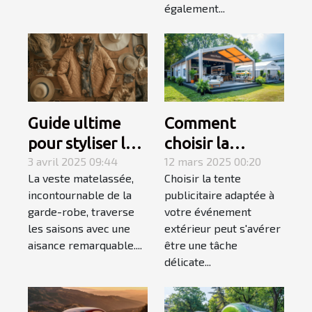
également...
Guide ultime
Comment
pour styliser les
choisir la
vestes
3 avril 2025 09:44
meilleure tente
12 mars 2025 00:20
La veste matelassée,
Choisir la tente
matelassées en
publicitaire pour
incontournable de la
publicitaire adaptée à
toutes saisons
votre
garde-robe, traverse
votre événement
événement
les saisons avec une
extérieur peut s'avérer
extérieur
aisance remarquable....
être une tâche
délicate...