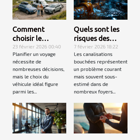
Comment
Quels sont les
choisir le
risques des
véhicule idéal
23 février 2026 00:40
canalisations
7 février 2026 18:22
Planifier un voyage
Les canalisations
pour votre
bouchées pour
nécessite de
bouchées représentent
prochain voyage
votre maison ?
nombreuses décisions,
un problème courant
?
mais le choix du
mais souvent sous-
véhicule idéal figure
estimé dans de
parmi les...
nombreux foyers...