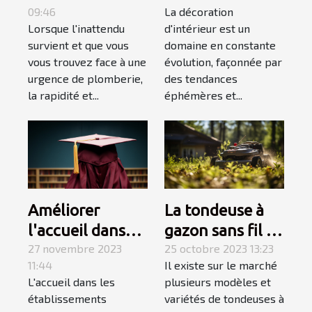
09:46
La décoration
dépannage en
tendances en
Lorsque l'inattendu
d'intérieur est un
plomberie
décoration
survient et que vous
domaine en constante
d'urgence
d'intérieur en
vous trouvez face à une
évolution, façonnée par
2023
urgence de plomberie,
des tendances
la rapidité et...
éphémères et...
Améliorer
La tondeuse à
l'accueil dans
gazon sans fil :
les
27 novembre 2023
allons à sa
25 octobre 2023 13:23
11:44
Il existe sur le marché
établissements
découverte
L'accueil dans les
plusieurs modèles et
scolaires
établissements
variétés de tondeuses à