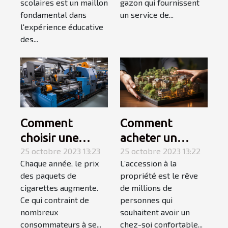
scolaires est un maillon
gazon qui fournissent
fondamental dans
un service de...
l'expérience éducative
des...
Comment
Comment
choisir une
acheter un
tubeuse
25 octobre 2023 13:23
appartement ? 3
25 octobre 2023 13:22
Chaque année, le prix
L’accession à la
électrique ?
étapes pour
des paquets de
propriété est le rêve
faire le meilleur
cigarettes augmente.
de millions de
choix
Ce qui contraint de
personnes qui
nombreux
souhaitent avoir un
consommateurs à se...
chez-soi confortable...