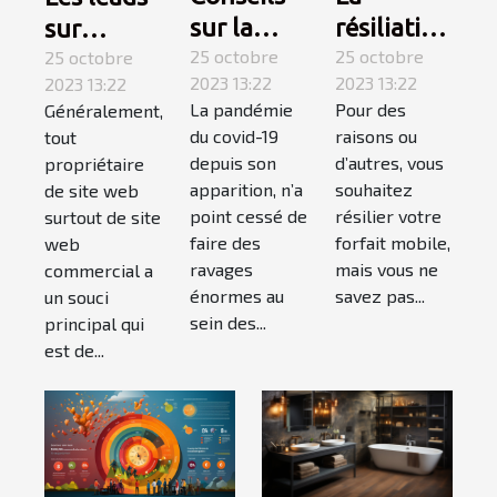
sur la
résiliation
sur
covid-19 :
25 octobre
téléphone
25 octobre
internet :
25 octobre
2023 13:22
2023 13:22
2023 13:22
suivez-
mobile,
qu’est-ce
La pandémie
Pour des
Généralement,
les !
comment
que c’est ?
du covid-19
raisons ou
tout
ça
depuis son
d’autres, vous
propriétaire
marche ?
apparition, n’a
souhaitez
de site web
point cessé de
résilier votre
surtout de site
faire des
forfait mobile,
web
ravages
mais vous ne
commercial a
énormes au
savez pas...
un souci
sein des...
principal qui
est de...