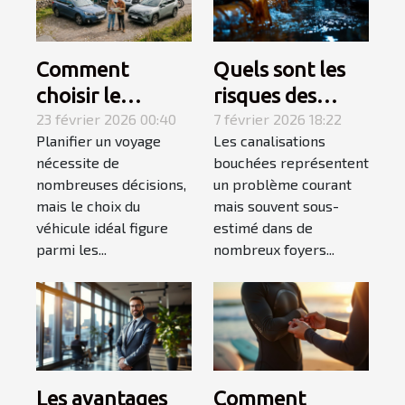
Comment
Quels sont les
choisir le
risques des
véhicule idéal
23 février 2026 00:40
canalisations
7 février 2026 18:22
Planifier un voyage
Les canalisations
pour votre
bouchées pour
nécessite de
bouchées représentent
prochain voyage
votre maison ?
nombreuses décisions,
un problème courant
?
mais le choix du
mais souvent sous-
véhicule idéal figure
estimé dans de
parmi les...
nombreux foyers...
Les avantages
Comment