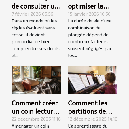
de consulter un
optimiser la
spécialiste du
7 février 2026 05:56
durabilité de
15 janvier 2026 10:50
Dans un monde où les
La durée de vie d’une
droit
votre
règles évoluent sans
combinaison de
combinaison de
cesse, il devient
plongée dépend de
plongée ?
primordial de bien
nombreux facteurs,
comprendre ses droits
souvent négligés par
et...
les...
Comment créer
Comment les
un coin lecture
partitions de
cosy dans un
22 décembre 2025 11:16
niveau variable
12 décembre 2025 14:18
Aménager un coin
L’apprentissage du
petit espace ?
favorisent