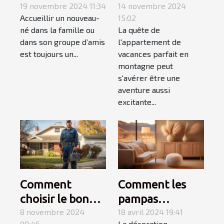
naissance
19 novembre 2024 11:34
appartement de
14 novembre 2024
Accueillir un nouveau-
15:02
parfait avec les
vacances en
né dans la famille ou
La quête de
produits
montagne
dans son groupe d’amis
l'appartement de
personnalisés de
est toujours un...
vacances parfait en
Caro Créations !
montagne peut
s'avérer être une
aventure aussi
excitante...
Comment
Comment les
choisir le bon
pampas
service de
8 novembre 2024
influencent les
18 avril 2024 19:41
09:46
La décoration