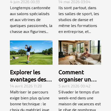
figurine rare
4 juin 2026 00:33
secret d’un
14 mai 2026 03:04
Longtemps cantonnée
Ils sont partout, dans
devient une
apprentissage
aux salons spécialisés
les salles de sport, les
quête
accéléré
et aux vitrines de
studios de danse et
personnelle
quelques passionnés, la
même les formations
chasse aux figurines...
en entreprise, et...
Explorer les
Comment
avantages des
organiser un
équipements de
14 avril 2026 11:28
week-end
5 avril 2026 00:42
Maîtriser le parcours
S’évader le temps d’un
golf spécialisés
détente réussi
exige bien plus qu'une
week-end dans une
pour gauchers
en maison de
bonne technique : le
maison de vacances est
vacances ?
choix du matériel joue
le rêve de nombreux