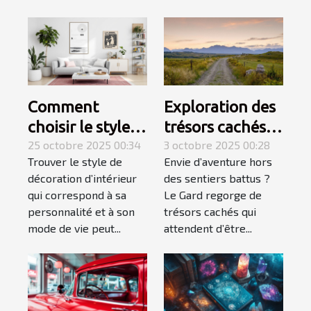
Comment
Exploration des
choisir le style
trésors cachés
de décoration
25 octobre 2025 00:34
du Gard :
3 octobre 2025 00:28
Trouver le style de
Envie d’aventure hors
d'intérieur qui
itinéraires
décoration d’intérieur
des sentiers battus ?
vous correspond
méconnus ?
qui correspond à sa
Le Gard regorge de
?
personnalité et à son
trésors cachés qui
mode de vie peut...
attendent d’être...