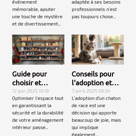
événement
adaptée à ses besoins
votre
travail
mémorable, ajouter
professionnels n’est
événement
une touche de mystère
pas toujours chose...
et de divertissement...
Guide pour
Conseils pour
choisir et
l'adoption et
installer des
12 juin 2025 10:18
l'accueil d'un
7 avril 2025 09:34
Optimiser l’espace tout
L'adoption d'un chaton
étagères
chaton de race
en garantissant la
de race est une
murales
sécurité et la durabilité
décision qui apporte
robustes
de votre aménagement
beaucoup de joie, mais
intérieur passe...
qui implique
également...