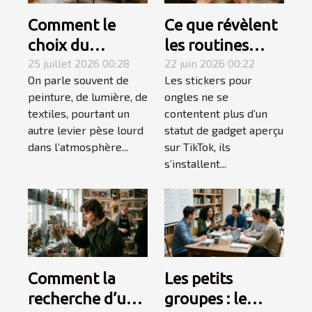
Comment le
Ce que révèlent
choix du
les routines
mobilier
25 juillet 2026 00:28
beauté sur
22 juin 2026 00:22
On parle souvent de
Les stickers pour
influence-t-il
l'explosion des
peinture, de lumière, de
ongles ne se
l’ambiance
stickers ongles
textiles, pourtant un
contentent plus d’un
d’une pièce ?
autre levier pèse lourd
statut de gadget aperçu
dans l’atmosphère...
sur TikTok, ils
s’installent...
Comment la
Les petits
recherche d’une
groupes : le