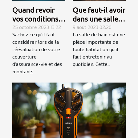
Quand revoir
Que faut-il avoir
vos conditions
dans une salle
d’assurance-
25 octobre 2023 13:22
de bain pour
9 août 2023 02:20
Sachez ce qu’il faut
La salle de bain est une
vie ?
qu’elle soit
considérer lors de la
pièce importante de
complète et
réévaluation de votre
toute habitation qu’il
élégante ?
couverture
faut entretenir au
d’assurance-vie et des
quotidien. Cette...
montants...