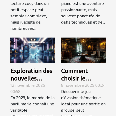
lecture cosy dans un
piano est une aventure
l'apprentissage
petit espace peut
passionnante, mais
du piano ?
sembler complexe,
souvent ponctuée de
mais il existe de
défis techniques et de...
nombreuses...
Exploration des
Comment
nouvelles
choisir le
tendances des
12 novembre 2025
meilleur jeu
8 novembre 2025 00:24
00:58
Découvrir le jeu
parfums en
d'évasion
En 2023, le monde de la
d'évasion thématique
2023
thématique
parfumerie connaît une
idéal pour une sortie en
pour une sortie
véritable
groupe peut
en groupe ?