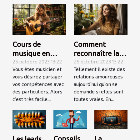
Cours de
Comment
musique en
reconnaître la
Auto-
25 octobre 2023 13:22
femme de votre
25 octobre 2023 13:22
Vous êtes musicien et
Tellement il existe des
Entrepreneur :
vie ?
vous désirez partager
relations amoureuses
l’essentiel de ce
vos compétences avec
aujourd’hui qu’on se
qu’il faut
des particuliers. Alors
demande si elles sont
retenir ?
c’est très facile....
toutes vraies. En...
Conseils
La
Les leads