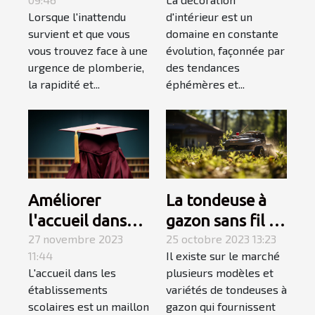
dépannage en
tendances en
Lorsque l'inattendu
d'intérieur est un
plomberie
décoration
survient et que vous
domaine en constante
d'urgence
d'intérieur en
vous trouvez face à une
évolution, façonnée par
2023
urgence de plomberie,
des tendances
la rapidité et...
éphémères et...
Améliorer
La tondeuse à
l'accueil dans
gazon sans fil :
les
27 novembre 2023
allons à sa
25 octobre 2023 13:23
11:44
Il existe sur le marché
établissements
découverte
L'accueil dans les
plusieurs modèles et
scolaires
établissements
variétés de tondeuses à
scolaires est un maillon
gazon qui fournissent