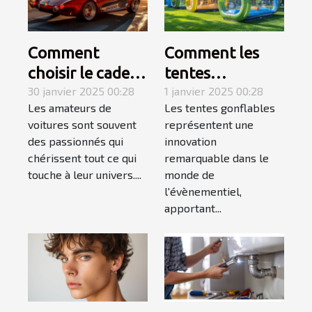
Comment
Comment les
choisir le cadeau
tentes
automobile
30 janvier 2025 00:28
gonflables
1 janvier 2025 00:28
Les amateurs de
Les tentes gonflables
parfait pour les
transforment
voitures sont souvent
représentent une
passionnés de
l'impact visuel
des passionnés qui
innovation
voitures
des évènements
chérissent tout ce qui
remarquable dans le
touche à leur univers....
monde de
l'évènementiel,
apportant...