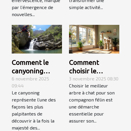
effervescence, marqué
transformer une
par l’émergence de
simple activité...
nouvelles...
Comment le
Comment
canyoning
choisir le
fusionne
6 novembre 2025
meilleur arbre à
3 novembre 2025 08:30
09:44
Choisir le meilleur
montagne et
chat pour votre
Le canyoning
arbre à chat pour son
mer pour une
compagnon ?
représente l’une des
compagnon félin est
aventure
façons les plus
une démarche
inoubliable ?
palpitantes de
essentielle pour
découvrir à la fois la
assurer son...
majesté des...