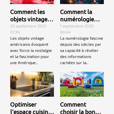
Comment les
Comment la
objets vintage
numérologie
américains
23 septembre 2025
influence-t-elle
1 septembre 2025
07:34
00:44
capturent-ils
votre chemin de
Les objets vintage
La numérologie fascine
l'essence d'une
vie ?
américains évoquent
depuis des siècles par
époque révolue
avec force la nostalgie
sa capacité à révéler
?
et la fascination pour
des informations
une Amérique...
cachées sur la...
Optimiser
Comment
l'espace cuisine
choisir la bonne