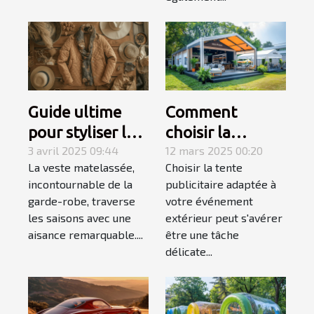
Guide ultime
Comment
pour styliser les
choisir la
vestes
3 avril 2025 09:44
meilleure tente
12 mars 2025 00:20
La veste matelassée,
Choisir la tente
matelassées en
publicitaire pour
incontournable de la
publicitaire adaptée à
toutes saisons
votre
garde-robe, traverse
votre événement
événement
les saisons avec une
extérieur peut s'avérer
extérieur
aisance remarquable....
être une tâche
délicate...