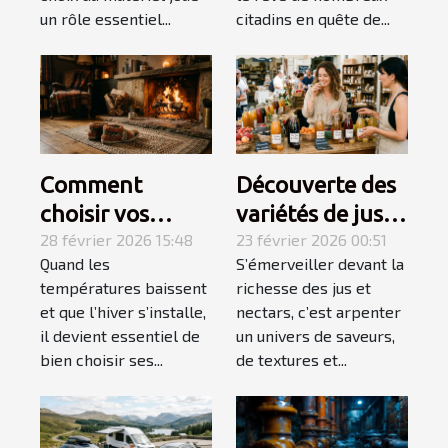
un rôle essentiel...
citadins en quête de...
Comment
Découverte des
choisir vos
variétés de jus
chaussons pour
28 février 2026 15:48
et nectars pour
23 février 2026 00:51
Quand les
S’émerveiller devant la
un hiver douillet
des palais
températures baissent
richesse des jus et
et chaud ?
exigeants
et que l’hiver s’installe,
nectars, c’est arpenter
il devient essentiel de
un univers de saveurs,
bien choisir ses...
de textures et...