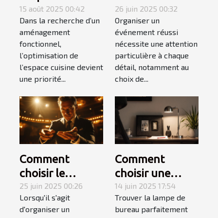
avec une plaque
15 août 2025 00:42
structure
26 juin 2025 00:32
Dans la recherche d’un
Organiser un
électrique
gonflable pour
aménagement
événement réussi
adaptée
votre
fonctionnel,
nécessite une attention
événement ?
l’optimisation de
particulière à chaque
l’espace cuisine devient
détail, notamment au
une priorité...
choix de...
Comment
Comment
choisir le
choisir une
meilleur
25 juin 2025 00:26
lampe de
14 juin 2025 17:54
Lorsqu'il s'agit
Trouver la lampe de
magicien
bureau adaptée
d'organiser un
bureau parfaitement
mentaliste pour
à votre style de