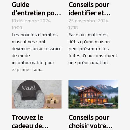
Guide
Conseils pour
d'entretien pour
identifier et
boucles
18 décembre 2024
réparer les
25 novembre 2024
10:00
17:18
d'oreilles
fuites d'eau
Les boucles d'oreilles
Face aux multiples
masculines
chez soi
masculines sont
défis qu'une maison
devenues un accessoire
peut présenter, les
de mode
fuites d'eau constituent
incontournable pour
une préoccupation...
exprimer son...
Trouvez le
Conseils pour
cadeau de
choisir votre