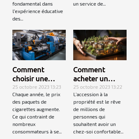
fondamental dans
un service de...
l'expérience éducative
des...
Comment
Comment
choisir une
acheter un
tubeuse
25 octobre 2023 13:23
appartement ? 3
25 octobre 2023 13:22
Chaque année, le prix
L’accession à la
électrique ?
étapes pour
des paquets de
propriété est le rêve
faire le meilleur
cigarettes augmente.
de millions de
choix
Ce qui contraint de
personnes qui
nombreux
souhaitent avoir un
consommateurs à se...
chez-soi confortable...