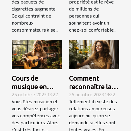
des paquets de
propriété est le rêve
faire le meilleur
cigarettes augmente.
de millions de
choix
Ce qui contraint de
personnes qui
nombreux
souhaitent avoir un
consommateurs à se...
chez-soi confortable...
Cours de
Comment
musique en
reconnaître la
Auto-
25 octobre 2023 13:22
femme de votre
25 octobre 2023 13:22
Vous êtes musicien et
Tellement il existe des
Entrepreneur :
vie ?
vous désirez partager
relations amoureuses
l’essentiel de ce
vos compétences avec
aujourd’hui qu’on se
qu’il faut
des particuliers. Alors
demande si elles sont
retenir ?
c’est très facile....
toutes vraies. En...