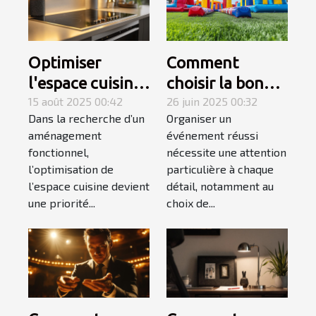
Optimiser
Comment
l'espace cuisine
choisir la bonne
avec une plaque
15 août 2025 00:42
structure
26 juin 2025 00:32
Dans la recherche d’un
Organiser un
électrique
gonflable pour
aménagement
événement réussi
adaptée
votre
fonctionnel,
nécessite une attention
événement ?
l’optimisation de
particulière à chaque
l’espace cuisine devient
détail, notamment au
une priorité...
choix de...