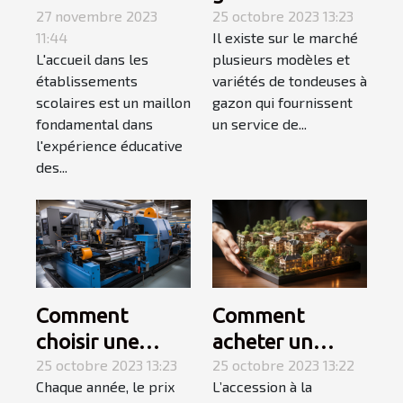
les
27 novembre 2023
allons à sa
25 octobre 2023 13:23
11:44
Il existe sur le marché
établissements
découverte
L'accueil dans les
plusieurs modèles et
scolaires
établissements
variétés de tondeuses à
scolaires est un maillon
gazon qui fournissent
fondamental dans
un service de...
l'expérience éducative
des...
Comment
Comment
choisir une
acheter un
tubeuse
25 octobre 2023 13:23
appartement ? 3
25 octobre 2023 13:22
Chaque année, le prix
L’accession à la
électrique ?
étapes pour