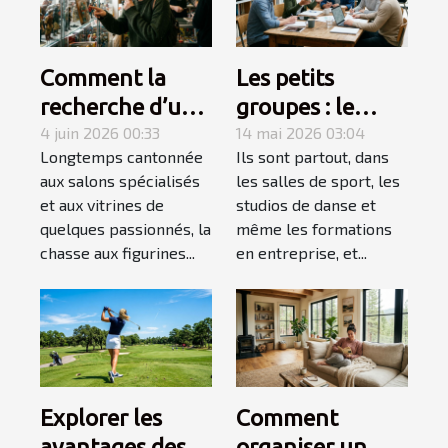
Comment la
Les petits
recherche d’une
groupes : le
figurine rare
4 juin 2026 00:33
secret d’un
14 mai 2026 03:04
Longtemps cantonnée
Ils sont partout, dans
devient une
apprentissage
aux salons spécialisés
les salles de sport, les
quête
accéléré
et aux vitrines de
studios de danse et
personnelle
quelques passionnés, la
même les formations
chasse aux figurines...
en entreprise, et...
Explorer les
Comment
avantages des
organiser un