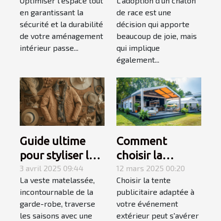
Optimiser l’espace tout
L'adoption d'un chaton
étagères
chaton de race
en garantissant la
de race est une
murales
sécurité et la durabilité
décision qui apporte
robustes
de votre aménagement
beaucoup de joie, mais
intérieur passe...
qui implique
également...
Guide ultime
Comment
pour styliser les
choisir la
vestes
3 avril 2025 09:44
meilleure tente
12 mars 2025 00:20
La veste matelassée,
Choisir la tente
matelassées en
publicitaire pour
incontournable de la
publicitaire adaptée à
toutes saisons
votre
garde-robe, traverse
votre événement
événement
les saisons avec une
extérieur peut s'avérer