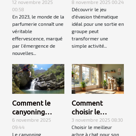
tendances des
12 novembre 2025
meilleur jeu
8 novembre 2025 00:24
00:58
Découvrir le jeu
parfums en
d'évasion
En 2023, le monde de la
d'évasion thématique
2023
thématique
parfumerie connaît une
idéal pour une sortie en
pour une sortie
véritable
groupe peut
en groupe ?
effervescence, marqué
transformer une
par l’émergence de
simple activité...
nouvelles...
Comment le
Comment
canyoning
choisir le
fusionne
6 novembre 2025
meilleur arbre à
3 novembre 2025 08:30
09:44
Choisir le meilleur
montagne et
chat pour votre
Le canyoning
arbre à chat pour son