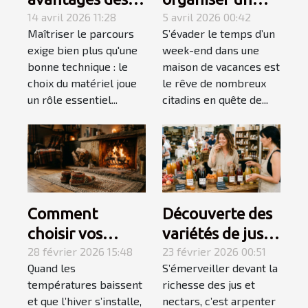
équipements de
14 avril 2026 11:28
week-end
5 avril 2026 00:42
Maîtriser le parcours
S’évader le temps d’un
golf spécialisés
détente réussi
exige bien plus qu'une
week-end dans une
pour gauchers
en maison de
bonne technique : le
maison de vacances est
vacances ?
choix du matériel joue
le rêve de nombreux
un rôle essentiel...
citadins en quête de...
Comment
Découverte des
choisir vos
variétés de jus
chaussons pour
28 février 2026 15:48
et nectars pour
23 février 2026 00:51
Quand les
S’émerveiller devant la
un hiver douillet
des palais
températures baissent
richesse des jus et
et chaud ?
exigeants
et que l’hiver s’installe,
nectars, c’est arpenter