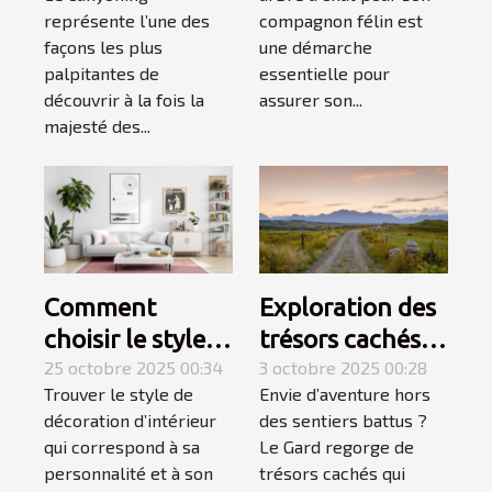
mer pour une
compagnon ?
représente l’une des
compagnon félin est
aventure
façons les plus
une démarche
inoubliable ?
palpitantes de
essentielle pour
découvrir à la fois la
assurer son...
majesté des...
Comment
Exploration des
choisir le style
trésors cachés
de décoration
25 octobre 2025 00:34
du Gard :
3 octobre 2025 00:28
Trouver le style de
Envie d’aventure hors
d'intérieur qui
itinéraires
décoration d’intérieur
des sentiers battus ?
vous correspond
méconnus ?
qui correspond à sa
Le Gard regorge de
?
personnalité et à son
trésors cachés qui