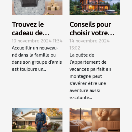
Trouvez le
Conseils pour
cadeau de
choisir votre
naissance
19 novembre 2024 11:34
appartement de
14 novembre 2024
Accueillir un nouveau-
15:02
parfait avec les
vacances en
né dans la famille ou
La quête de
produits
montagne
dans son groupe d’amis
l'appartement de
personnalisés de
est toujours un...
vacances parfait en
Caro Créations !
montagne peut
s'avérer être une
aventure aussi
excitante...