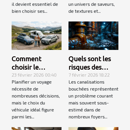
il devient essentiel de
un univers de saveurs,
bien choisir ses...
de textures et...
Comment
Quels sont les
choisir le
risques des
véhicule idéal
23 février 2026 00:40
canalisations
7 février 2026 18:22
Planifier un voyage
Les canalisations
pour votre
bouchées pour
nécessite de
bouchées représentent
prochain voyage
votre maison ?
nombreuses décisions,
un problème courant
?
mais le choix du
mais souvent sous-
véhicule idéal figure
estimé dans de
parmi les...
nombreux foyers...