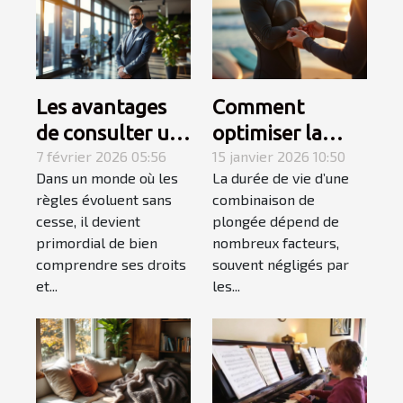
Les avantages
Comment
de consulter un
optimiser la
spécialiste du
7 février 2026 05:56
durabilité de
15 janvier 2026 10:50
Dans un monde où les
La durée de vie d’une
droit
votre
règles évoluent sans
combinaison de
combinaison de
cesse, il devient
plongée dépend de
plongée ?
primordial de bien
nombreux facteurs,
comprendre ses droits
souvent négligés par
et...
les...