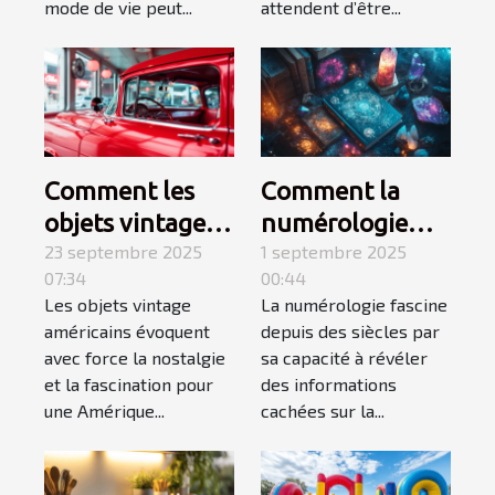
mode de vie peut...
attendent d’être...
Comment les
Comment la
objets vintage
numérologie
américains
23 septembre 2025
influence-t-elle
1 septembre 2025
07:34
00:44
capturent-ils
votre chemin de
Les objets vintage
La numérologie fascine
l'essence d'une
vie ?
américains évoquent
depuis des siècles par
époque révolue
avec force la nostalgie
sa capacité à révéler
?
et la fascination pour
des informations
une Amérique...
cachées sur la...