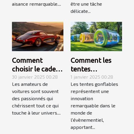
extérieur
aisance remarquable....
être une tâche
délicate...
Comment
Comment les
choisir le cadeau
tentes
automobile
30 janvier 2025 00:28
gonflables
1 janvier 2025 00:28
Les amateurs de
Les tentes gonflables
parfait pour les
transforment
voitures sont souvent
représentent une
passionnés de
l'impact visuel
des passionnés qui
innovation
voitures
des évènements
chérissent tout ce qui
remarquable dans le
touche à leur univers....
monde de
l'évènementiel,
apportant...