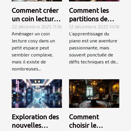
Comment créer
Comment les
un coin lecture
partitions de
cosy dans un
22 décembre 2025 11:16
niveau variable
12 décembre 2025 14:18
Aménager un coin
L’apprentissage du
petit espace ?
favorisent
lecture cosy dans un
piano est une aventure
l'apprentissage
petit espace peut
passionnante, mais
du piano ?
sembler complexe,
souvent ponctuée de
mais il existe de
défis techniques et de...
nombreuses...
Exploration des
Comment
nouvelles
choisir le