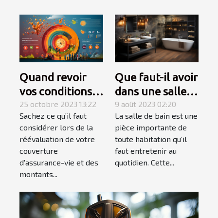
Quand revoir
Que faut-il avoir
vos conditions
dans une salle
d’assurance-
25 octobre 2023 13:22
de bain pour
9 août 2023 02:20
Sachez ce qu’il faut
La salle de bain est une
vie ?
qu’elle soit
considérer lors de la
pièce importante de
complète et
réévaluation de votre
toute habitation qu’il
élégante ?
couverture
faut entretenir au
d’assurance-vie et des
quotidien. Cette...
montants...