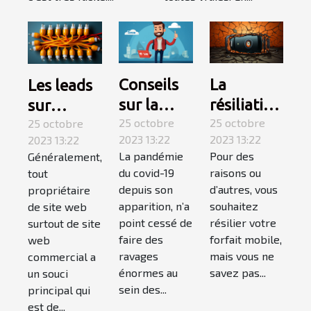
Conseils
La
Les leads
sur la
résiliation
sur
covid-19 :
25 octobre
téléphone
25 octobre
internet :
25 octobre
2023 13:22
2023 13:22
2023 13:22
suivez-
mobile,
qu’est-ce
La pandémie
Pour des
Généralement,
les !
comment
que c’est ?
du covid-19
raisons ou
tout
ça
depuis son
d’autres, vous
propriétaire
marche ?
apparition, n’a
souhaitez
de site web
point cessé de
résilier votre
surtout de site
faire des
forfait mobile,
web
ravages
mais vous ne
commercial a
énormes au
savez pas...
un souci
sein des...
principal qui
est de...