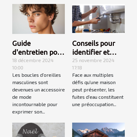
Guide
Conseils pour
d'entretien pour
identifier et
boucles
18 décembre 2024
réparer les
25 novembre 2024
10:00
17:18
d'oreilles
fuites d'eau
Les boucles d'oreilles
Face aux multiples
masculines
chez soi
masculines sont
défis qu'une maison
devenues un accessoire
peut présenter, les
de mode
fuites d'eau constituent
incontournable pour
une préoccupation...
exprimer son...