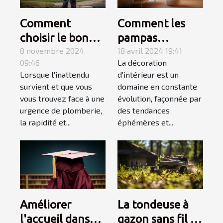
Comment
Comment les
choisir le bon
pampas
service de
8 novembre 2024
influencent les
18 avril 2024 19:41
09:46
La décoration
dépannage en
tendances en
Lorsque l'inattendu
d'intérieur est un
plomberie
décoration
survient et que vous
domaine en constante
d'urgence
d'intérieur en
vous trouvez face à une
évolution, façonnée par
2023
urgence de plomberie,
des tendances
la rapidité et...
éphémères et...
Améliorer
La tondeuse à
l'accueil dans
gazon sans fil :