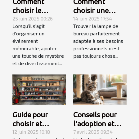
Comment
Comment
choisir le
choisir une
meilleur
25 juin 2025 00:26
lampe de
14 juin 2025 17:54
Lorsqu'il s'agit
Trouver la lampe de
magicien
bureau adaptée
d'organiser un
bureau parfaitement
mentaliste pour
à votre style de
événement
adaptée à ses besoins
votre
travail
mémorable, ajouter
professionnels n’est
événement
une touche de mystère
pas toujours chose...
et de divertissement...
Guide pour
Conseils pour
choisir et
l'adoption et
installer des
12 juin 2025 10:18
l'accueil d'un
7 avril 2025 09:34