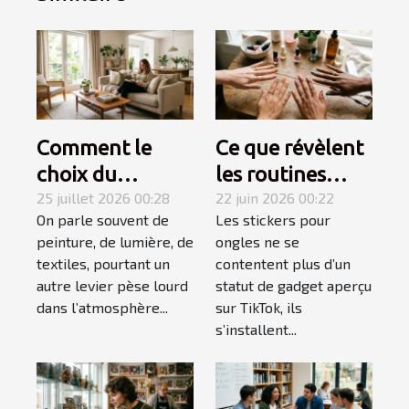
Comment le
Ce que révèlent
choix du
les routines
mobilier
25 juillet 2026 00:28
beauté sur
22 juin 2026 00:22
On parle souvent de
Les stickers pour
influence-t-il
l'explosion des
peinture, de lumière, de
ongles ne se
l’ambiance
stickers ongles
textiles, pourtant un
contentent plus d’un
d’une pièce ?
autre levier pèse lourd
statut de gadget aperçu
dans l’atmosphère...
sur TikTok, ils
s’installent...