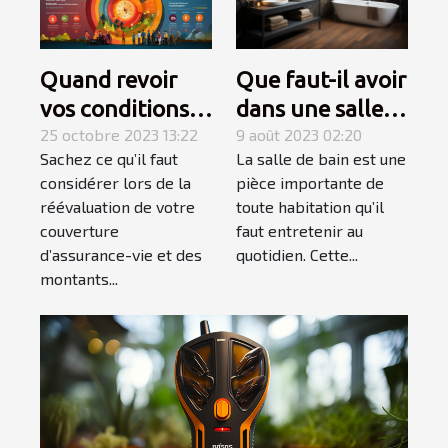
Quand revoir
Que faut-il avoir
vos conditions
dans une salle
d’assurance-
25 octobre 2023 13:22
de bain pour
9 août 2023 02:20
Sachez ce qu’il faut
La salle de bain est une
vie ?
qu’elle soit
considérer lors de la
pièce importante de
complète et
réévaluation de votre
toute habitation qu’il
élégante ?
couverture
faut entretenir au
d’assurance-vie et des
quotidien. Cette...
montants...