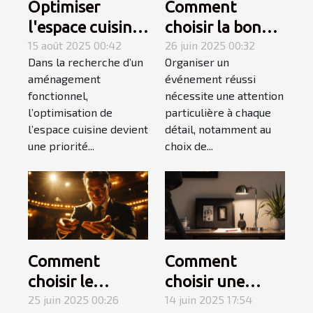
Optimiser
Comment
l'espace cuisine
choisir la bonne
avec une plaque
15 août 2025 00:42
structure
26 juin 2025 00:32
Dans la recherche d’un
Organiser un
électrique
gonflable pour
aménagement
événement réussi
adaptée
votre
fonctionnel,
nécessite une attention
événement ?
l’optimisation de
particulière à chaque
l’espace cuisine devient
détail, notamment au
une priorité...
choix de...
Comment
Comment
choisir le
choisir une
meilleur
25 juin 2025 00:26
lampe de
14 juin 2025 17:54