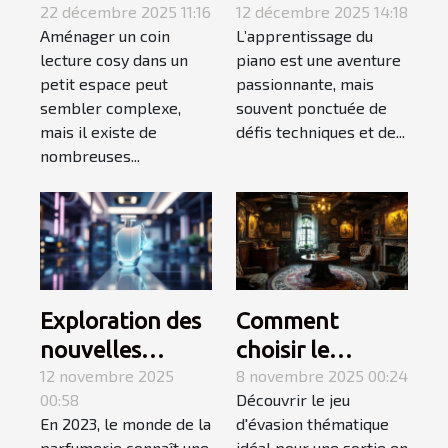
cosy dans un
22 décembre 2025 11:16
niveau variable
12 décembre 2025 14:18
Aménager un coin
L’apprentissage du
petit espace ?
favorisent
lecture cosy dans un
piano est une aventure
l'apprentissage
petit espace peut
passionnante, mais
du piano ?
sembler complexe,
souvent ponctuée de
mais il existe de
défis techniques et de...
nombreuses...
Exploration des
Comment
nouvelles
choisir le
tendances des
12 novembre 2025
meilleur jeu
8 novembre 2025 00:24
00:58
Découvrir le jeu
parfums en
d'évasion
En 2023, le monde de la
d'évasion thématique
2023
thématique
parfumerie connaît une
idéal pour une sortie en