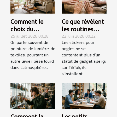
Comment le
Ce que révèlent
choix du
les routines
mobilier
25 juillet 2026 00:28
beauté sur
22 juin 2026 00:22
On parle souvent de
Les stickers pour
influence-t-il
l'explosion des
peinture, de lumière, de
ongles ne se
l’ambiance
stickers ongles
textiles, pourtant un
contentent plus d’un
d’une pièce ?
autre levier pèse lourd
statut de gadget aperçu
dans l’atmosphère...
sur TikTok, ils
s’installent...
Comment la
Les petits