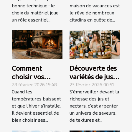
pour gauchers
en maison de
bonne technique : le
maison de vacances est
vacances ?
choix du matériel joue
le rêve de nombreux
un rôle essentiel...
citadins en quête de...
Comment
Découverte des
choisir vos
variétés de jus
chaussons pour
28 février 2026 15:48
et nectars pour
23 février 2026 00:51
Quand les
S’émerveiller devant la
un hiver douillet
des palais
températures baissent
richesse des jus et
et chaud ?
exigeants
et que l’hiver s’installe,
nectars, c’est arpenter
il devient essentiel de
un univers de saveurs,
bien choisir ses...
de textures et...