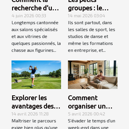
recherche d’une
groupes : le
figurine rare
4 juin 2026 00:33
secret d’un
14 mai 2026 03:04
Longtemps cantonnée
Ils sont partout, dans
devient une
apprentissage
aux salons spécialisés
les salles de sport, les
quête
accéléré
et aux vitrines de
studios de danse et
personnelle
quelques passionnés, la
même les formations
chasse aux figurines...
en entreprise, et...
Explorer les
Comment
avantages des
organiser un
équipements de
14 avril 2026 11:28
week-end
5 avril 2026 00:42
Maîtriser le parcours
S’évader le temps d’un
golf spécialisés
détente réussi
exige bien plus qu'une
week-end dans une