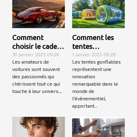
Comment
Comment les
choisir le cadeau
tentes
automobile
30 janvier 2025 00:28
gonflables
1 janvier 2025 00:28
Les amateurs de
Les tentes gonflables
parfait pour les
transforment
voitures sont souvent
représentent une
passionnés de
l'impact visuel
des passionnés qui
innovation
voitures
des évènements
chérissent tout ce qui
remarquable dans le
touche à leur univers....
monde de
l'évènementiel,
apportant...