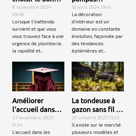
service de
8 novembre 2024
influencent les
18 avril 2024 19:41
09:46
La décoration
dépannage en
tendances en
Lorsque l'inattendu
d'intérieur est un
plomberie
décoration
survient et que vous
domaine en constante
d'urgence
d'intérieur en
vous trouvez face à une
évolution, façonnée par
2023
urgence de plomberie,
des tendances
la rapidité et...
éphémères et...
Améliorer
La tondeuse à
l'accueil dans
gazon sans fil :
les
27 novembre 2023
allons à sa
25 octobre 2023 13:23
11:44
Il existe sur le marché
établissements
découverte
L'accueil dans les
plusieurs modèles et
scolaires