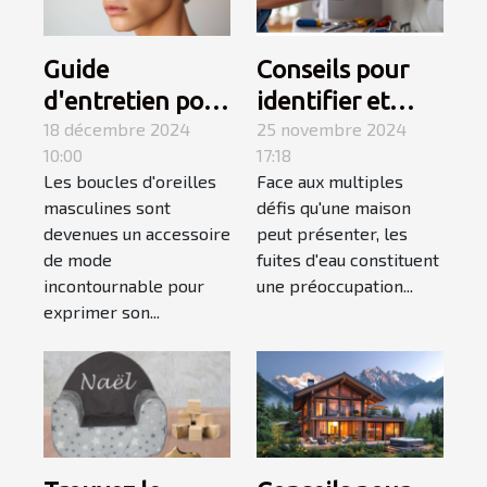
Guide
Conseils pour
d'entretien pour
identifier et
boucles
18 décembre 2024
réparer les
25 novembre 2024
10:00
17:18
d'oreilles
fuites d'eau
Les boucles d'oreilles
Face aux multiples
masculines
chez soi
masculines sont
défis qu'une maison
devenues un accessoire
peut présenter, les
de mode
fuites d'eau constituent
incontournable pour
une préoccupation...
exprimer son...