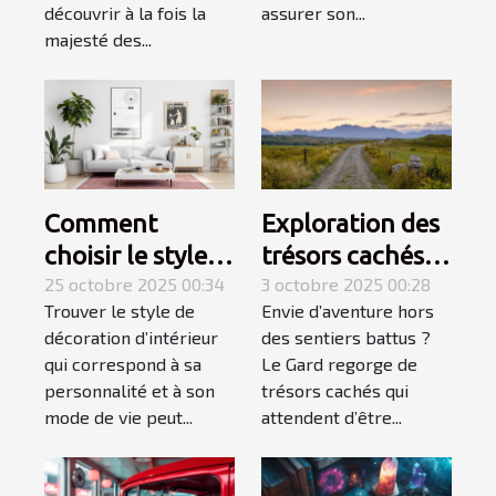
découvrir à la fois la
assurer son...
majesté des...
Comment
Exploration des
choisir le style
trésors cachés
de décoration
25 octobre 2025 00:34
du Gard :
3 octobre 2025 00:28
Trouver le style de
Envie d’aventure hors
d'intérieur qui
itinéraires
décoration d’intérieur
des sentiers battus ?
vous correspond
méconnus ?
qui correspond à sa
Le Gard regorge de
?
personnalité et à son
trésors cachés qui
mode de vie peut...
attendent d’être...