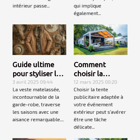
intérieur passe...
qui implique
également...
Guide ultime
Comment
pour styliser les
choisir la
vestes
3 avril 2025 09:44
meilleure tente
12 mars 2025 00:20
La veste matelassée,
Choisir la tente
matelassées en
publicitaire pour
incontournable de la
publicitaire adaptée à
toutes saisons
votre
garde-robe, traverse
votre événement
événement
les saisons avec une
extérieur peut s'avérer
extérieur
aisance remarquable....
être une tâche
délicate...