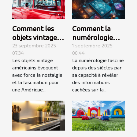
Comment les
Comment la
objets vintage
numérologie
américains
23 septembre 2025
influence-t-elle
1 septembre 2025
07:34
00:44
capturent-ils
votre chemin de
Les objets vintage
La numérologie fascine
l'essence d'une
vie ?
américains évoquent
depuis des siècles par
époque révolue
avec force la nostalgie
sa capacité à révéler
?
et la fascination pour
des informations
une Amérique...
cachées sur la...