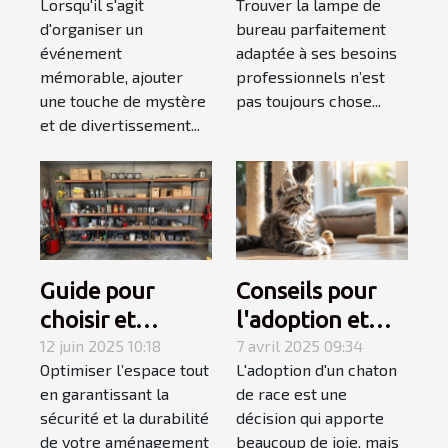
Lorsqu'il s'agit
Trouver la lampe de
magicien
bureau adaptée
d'organiser un
bureau parfaitement
mentaliste pour
à votre style de
événement
adaptée à ses besoins
votre
travail
mémorable, ajouter
professionnels n’est
événement
une touche de mystère
pas toujours chose...
et de divertissement...
Guide pour
Conseils pour
choisir et
l'adoption et
installer des
12 juin 2025 10:18
l'accueil d'un
7 avril 2025 09:34
Optimiser l’espace tout
L'adoption d'un chaton
étagères
chaton de race
en garantissant la
de race est une
murales
sécurité et la durabilité
décision qui apporte
robustes
de votre aménagement
beaucoup de joie, mais