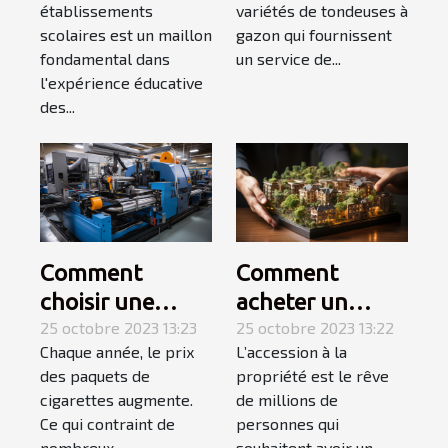
établissements
variétés de tondeuses à
scolaires est un maillon
gazon qui fournissent
fondamental dans
un service de...
l'expérience éducative
des...
Comment
Comment
choisir une
acheter un
tubeuse
25 octobre 2023 13:23
appartement ? 3
25 octobre 2023 13:22
Chaque année, le prix
L’accession à la
électrique ?
étapes pour
des paquets de
propriété est le rêve
faire le meilleur
cigarettes augmente.
de millions de
choix
Ce qui contraint de
personnes qui
nombreux
souhaitent avoir un