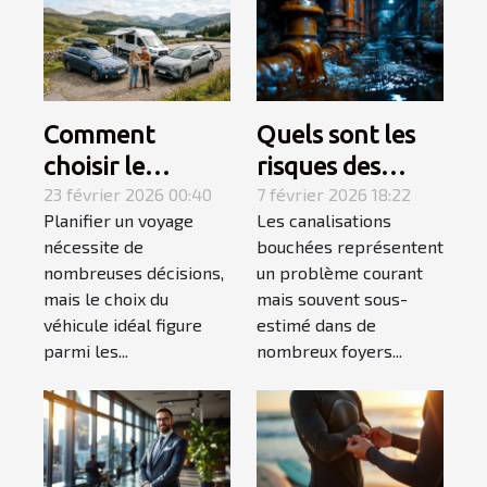
Comment
Quels sont les
choisir le
risques des
véhicule idéal
23 février 2026 00:40
canalisations
7 février 2026 18:22
Planifier un voyage
Les canalisations
pour votre
bouchées pour
nécessite de
bouchées représentent
prochain voyage
votre maison ?
nombreuses décisions,
un problème courant
?
mais le choix du
mais souvent sous-
véhicule idéal figure
estimé dans de
parmi les...
nombreux foyers...