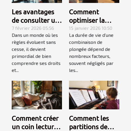
Les avantages
Comment
de consulter un
optimiser la
spécialiste du
7 février 2026 05:56
durabilité de
15 janvier 2026 10:50
Dans un monde où les
La durée de vie d’une
droit
votre
règles évoluent sans
combinaison de
combinaison de
cesse, il devient
plongée dépend de
plongée ?
primordial de bien
nombreux facteurs,
comprendre ses droits
souvent négligés par
et...
les...
Comment créer
Comment les
un coin lecture
partitions de