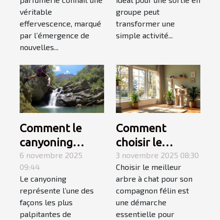
pour une sortie
véritable
groupe peut
en groupe ?
effervescence, marqué
transformer une
par l’émergence de
simple activité...
nouvelles...
Comment le
Comment
canyoning
choisir le
fusionne
6 novembre 2025
meilleur arbre à
3 novembre 2025 08:30
09:44
Choisir le meilleur
montagne et
chat pour votre
Le canyoning
arbre à chat pour son
mer pour une
compagnon ?
représente l’une des
compagnon félin est
aventure
façons les plus
une démarche
inoubliable ?
palpitantes de
essentielle pour