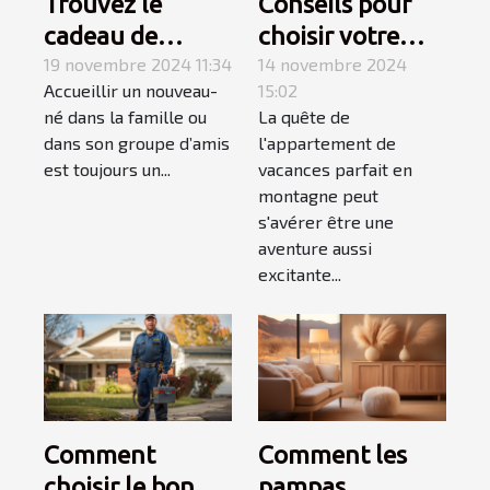
Trouvez le
Conseils pour
cadeau de
choisir votre
naissance
19 novembre 2024 11:34
appartement de
14 novembre 2024
Accueillir un nouveau-
15:02
parfait avec les
vacances en
né dans la famille ou
La quête de
produits
montagne
dans son groupe d’amis
l'appartement de
personnalisés de
est toujours un...
vacances parfait en
Caro Créations !
montagne peut
s'avérer être une
aventure aussi
excitante...
Comment
Comment les
choisir le bon
pampas