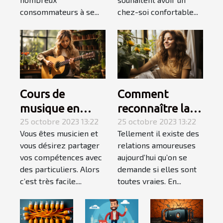
consommateurs à se...
chez-soi confortable...
Cours de
Comment
musique en
reconnaître la
Auto-
25 octobre 2023 13:22
femme de votre
25 octobre 2023 13:22
Vous êtes musicien et
Tellement il existe des
Entrepreneur :
vie ?
vous désirez partager
relations amoureuses
l’essentiel de ce
vos compétences avec
aujourd’hui qu’on se
qu’il faut
des particuliers. Alors
demande si elles sont
retenir ?
c’est très facile....
toutes vraies. En...