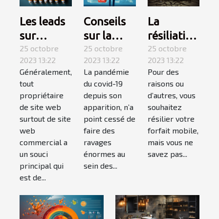
Conseils
La
Les leads
sur la
résiliation
sur
covid-19 :
25 octobre
téléphone
25 octobre
internet :
25 octobre
2023 13:22
2023 13:22
2023 13:22
suivez-
mobile,
qu’est-ce
La pandémie
Pour des
Généralement,
les !
comment
que c’est ?
du covid-19
raisons ou
tout
ça
depuis son
d’autres, vous
propriétaire
marche ?
apparition, n’a
souhaitez
de site web
point cessé de
résilier votre
surtout de site
faire des
forfait mobile,
web
ravages
mais vous ne
commercial a
énormes au
savez pas...
un souci
sein des...
principal qui
est de...