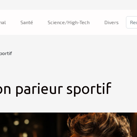
nal
Santé
Science/High-Tech
Divers
portif
n parieur sportif