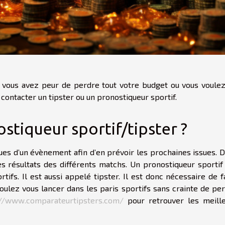
is vous avez peur de perdre tout votre budget ou vous voule
ut contacter un tipster ou un pronostiqueur sportif.
stiqueur sportif/tipster ?
ques d’un évènement afin d’en prévoir les prochaines issues. 
les résultats des différents matchs. Un pronostiqueur sportif
tifs. Il est aussi appelé tipster. Il est donc nécessaire de f
voulez vous lancer dans les paris sportifs sans crainte de pe
://www.comparateurtipsters.com/
pour retrouver les meill