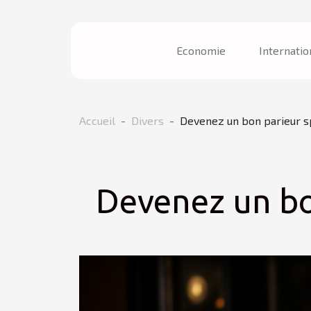
Economie
Internatio
Accueil
Divers
Devenez un bon parieur s
Devenez un bo