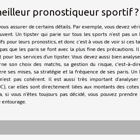
eilleur pronostiqueur sportif ?
vous assurer de certains détails. Par exemple, vous devez véri
ouvent. Un tipster qui parie sur tous les sports n’est pas un
fs pour leurs pronostics, et donc c’est à vous de voir si ces ta
as que les paris se font avec la plus fine des précautions. Il
 pour les services d’un tipster. Vous devez aussi bien analyse
ne son choix des matchs, sa gestion du risque, c'est-à-dir
re ses mises, sa stratégie et la fréquence de ses paris. Un
n’est pas cohérent. Il est aussi très important d’analyser
C), car elles sont directement liées aux montants des cotes
la, si vous n’êtes toujours pas décidé, vous pouvez prendre
e entourage.