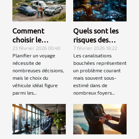
Comment
Quels sont les
choisir le
risques des
véhicule idéal
23 février 2026 00:40
canalisations
7 février 2026 18:22
Planifier un voyage
Les canalisations
pour votre
bouchées pour
nécessite de
bouchées représentent
prochain voyage
votre maison ?
nombreuses décisions,
un problème courant
?
mais le choix du
mais souvent sous-
véhicule idéal figure
estimé dans de
parmi les...
nombreux foyers...