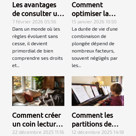
Les avantages
Comment
de consulter un
optimiser la
spécialiste du
7 février 2026 05:56
durabilité de
15 janvier 2026 10:50
Dans un monde où les
La durée de vie d’une
droit
votre
règles évoluent sans
combinaison de
combinaison de
cesse, il devient
plongée dépend de
plongée ?
primordial de bien
nombreux facteurs,
comprendre ses droits
souvent négligés par
et...
les...
Comment créer
Comment les
un coin lecture
partitions de
cosy dans un
22 décembre 2025 11:16
niveau variable
12 décembre 2025 14:18