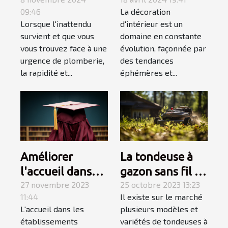
service de
influencent les
09:46
La décoration
dépannage en
tendances en
Lorsque l'inattendu
d'intérieur est un
plomberie
décoration
survient et que vous
domaine en constante
d'urgence
d'intérieur en
vous trouvez face à une
évolution, façonnée par
2023
urgence de plomberie,
des tendances
la rapidité et...
éphémères et...
Améliorer
La tondeuse à
l'accueil dans
gazon sans fil :
les
27 novembre 2023
allons à sa
25 octobre 2023 13:23
11:44
Il existe sur le marché
établissements
découverte
L'accueil dans les
plusieurs modèles et
scolaires
établissements
variétés de tondeuses à