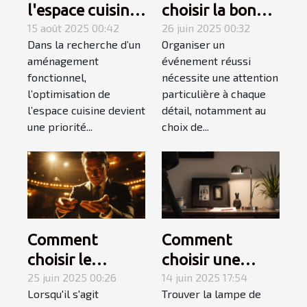
l'espace cuisine
choisir la bonne
avec une plaque
15 août 2025 00:42
structure
26 juin 2025 00:32
Dans la recherche d’un
Organiser un
électrique
gonflable pour
aménagement
événement réussi
adaptée
votre
fonctionnel,
nécessite une attention
événement ?
l’optimisation de
particulière à chaque
l’espace cuisine devient
détail, notamment au
une priorité...
choix de...
Comment
Comment
choisir le
choisir une
meilleur
25 juin 2025 00:26
lampe de
14 juin 2025 17:54
Lorsqu'il s'agit
Trouver la lampe de
magicien
bureau adaptée