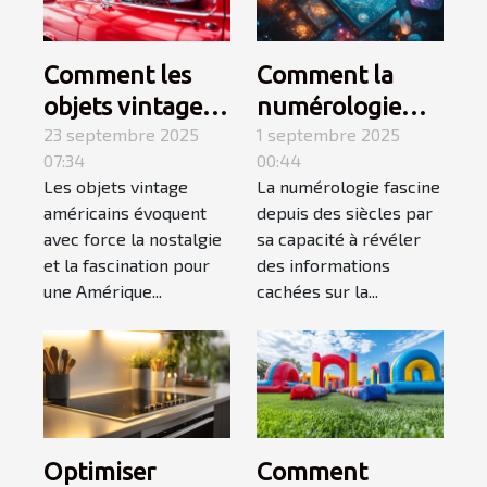
Comment les
Comment la
objets vintage
numérologie
américains
23 septembre 2025
influence-t-elle
1 septembre 2025
07:34
00:44
capturent-ils
votre chemin de
Les objets vintage
La numérologie fascine
l'essence d'une
vie ?
américains évoquent
depuis des siècles par
époque révolue
avec force la nostalgie
sa capacité à révéler
?
et la fascination pour
des informations
une Amérique...
cachées sur la...
Optimiser
Comment