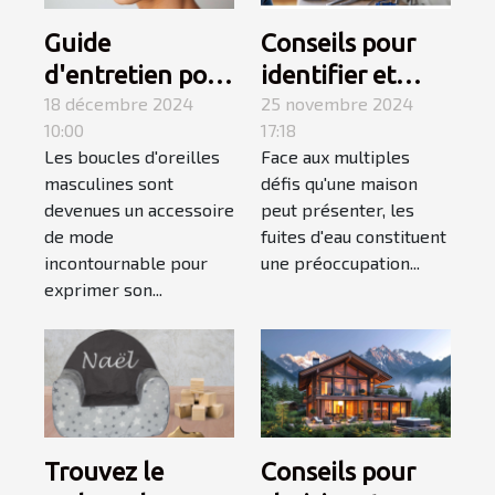
Guide
Conseils pour
d'entretien pour
identifier et
boucles
18 décembre 2024
réparer les
25 novembre 2024
10:00
17:18
d'oreilles
fuites d'eau
Les boucles d'oreilles
Face aux multiples
masculines
chez soi
masculines sont
défis qu'une maison
devenues un accessoire
peut présenter, les
de mode
fuites d'eau constituent
incontournable pour
une préoccupation...
exprimer son...
Trouvez le
Conseils pour