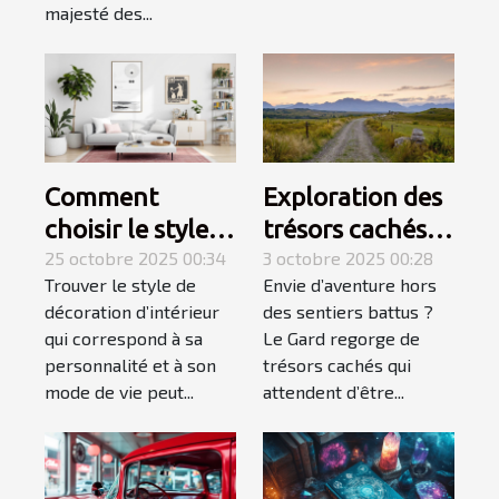
majesté des...
Comment
Exploration des
choisir le style
trésors cachés
de décoration
25 octobre 2025 00:34
du Gard :
3 octobre 2025 00:28
Trouver le style de
Envie d’aventure hors
d'intérieur qui
itinéraires
décoration d’intérieur
des sentiers battus ?
vous correspond
méconnus ?
qui correspond à sa
Le Gard regorge de
?
personnalité et à son
trésors cachés qui
mode de vie peut...
attendent d’être...