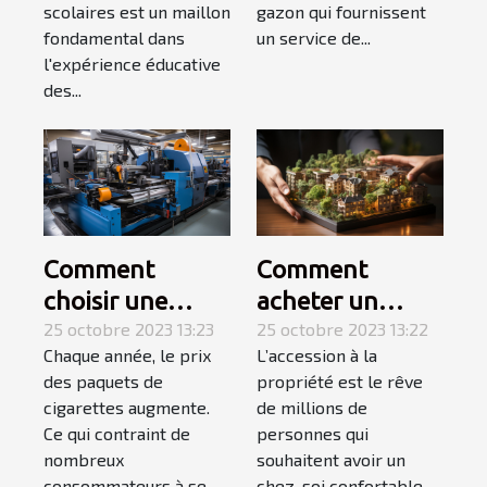
scolaires est un maillon
gazon qui fournissent
fondamental dans
un service de...
l'expérience éducative
des...
Comment
Comment
choisir une
acheter un
tubeuse
25 octobre 2023 13:23
appartement ? 3
25 octobre 2023 13:22
Chaque année, le prix
L’accession à la
électrique ?
étapes pour
des paquets de
propriété est le rêve
faire le meilleur
cigarettes augmente.
de millions de
choix
Ce qui contraint de
personnes qui
nombreux
souhaitent avoir un
consommateurs à se...
chez-soi confortable...