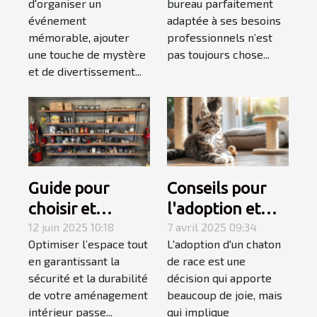
d'organiser un
bureau parfaitement
mentaliste pour
à votre style de
événement
adaptée à ses besoins
votre
travail
mémorable, ajouter
professionnels n’est
événement
une touche de mystère
pas toujours chose...
et de divertissement...
Guide pour
Conseils pour
choisir et
l'adoption et
installer des
12 juin 2025 10:18
l'accueil d'un
7 avril 2025 09:34
Optimiser l’espace tout
L'adoption d'un chaton
étagères
chaton de race
en garantissant la
de race est une
murales
sécurité et la durabilité
décision qui apporte
robustes
de votre aménagement
beaucoup de joie, mais
intérieur passe...
qui implique