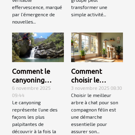
en groupe ?
effervescence, marqué
transformer une
par l’émergence de
simple activité...
nouvelles...
Comment le
Comment
canyoning
choisir le
fusionne
6 novembre 2025
meilleur arbre à
3 novembre 2025 08:30
09:44
Choisir le meilleur
montagne et
chat pour votre
Le canyoning
arbre à chat pour son
mer pour une
compagnon ?
représente l’une des
compagnon félin est
aventure
façons les plus
une démarche
inoubliable ?
palpitantes de
essentielle pour
découvrir à la fois la
assurer son...