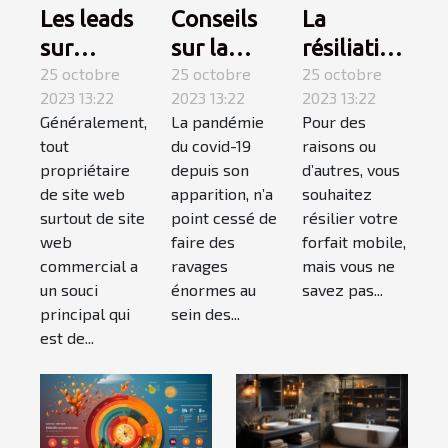
Conseils
La
Les leads
sur la
résiliation
sur
covid-19 :
25 octobre
téléphone
25 octobre
internet :
25 octobre
2023 13:22
2023 13:22
2023 13:22
suivez-
mobile,
qu’est-ce
La pandémie
Pour des
Généralement,
les !
comment
que c’est ?
du covid-19
raisons ou
tout
ça
depuis son
d’autres, vous
propriétaire
marche ?
apparition, n’a
souhaitez
de site web
point cessé de
résilier votre
surtout de site
faire des
forfait mobile,
web
ravages
mais vous ne
commercial a
énormes au
savez pas...
un souci
sein des...
principal qui
est de...