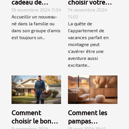
cadeau de
choisir votre
naissance
19 novembre 2024 11:34
appartement de
14 novembre 2024
Accueillir un nouveau-
15:02
parfait avec les
vacances en
né dans la famille ou
La quête de
produits
montagne
dans son groupe d’amis
l'appartement de
personnalisés de
est toujours un...
vacances parfait en
Caro Créations !
montagne peut
s'avérer être une
aventure aussi
excitante...
Comment
Comment les
choisir le bon
pampas
8 novembre 2024
18 avril 2024 19:41