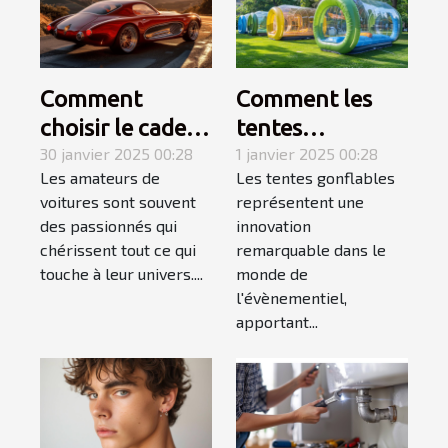
Comment
Comment les
choisir le cadeau
tentes
automobile
30 janvier 2025 00:28
gonflables
1 janvier 2025 00:28
Les amateurs de
Les tentes gonflables
parfait pour les
transforment
voitures sont souvent
représentent une
passionnés de
l'impact visuel
des passionnés qui
innovation
voitures
des évènements
chérissent tout ce qui
remarquable dans le
touche à leur univers....
monde de
l'évènementiel,
apportant...