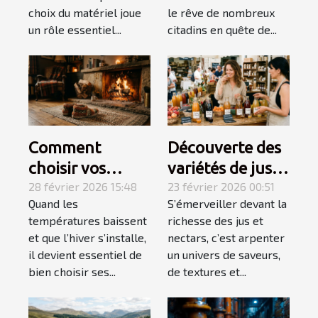
vacances ?
choix du matériel joue
le rêve de nombreux
un rôle essentiel...
citadins en quête de...
Comment
Découverte des
choisir vos
variétés de jus
chaussons pour
28 février 2026 15:48
et nectars pour
23 février 2026 00:51
Quand les
S’émerveiller devant la
un hiver douillet
des palais
températures baissent
richesse des jus et
et chaud ?
exigeants
et que l’hiver s’installe,
nectars, c’est arpenter
il devient essentiel de
un univers de saveurs,
bien choisir ses...
de textures et...