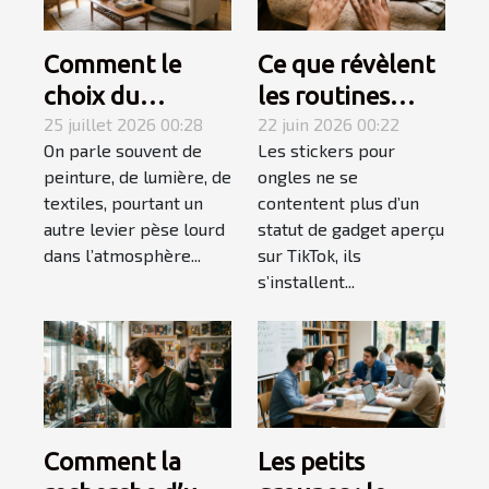
Comment le
Ce que révèlent
choix du
les routines
mobilier
25 juillet 2026 00:28
beauté sur
22 juin 2026 00:22
On parle souvent de
Les stickers pour
influence-t-il
l'explosion des
peinture, de lumière, de
ongles ne se
l’ambiance
stickers ongles
textiles, pourtant un
contentent plus d’un
d’une pièce ?
autre levier pèse lourd
statut de gadget aperçu
dans l’atmosphère...
sur TikTok, ils
s’installent...
Comment la
Les petits