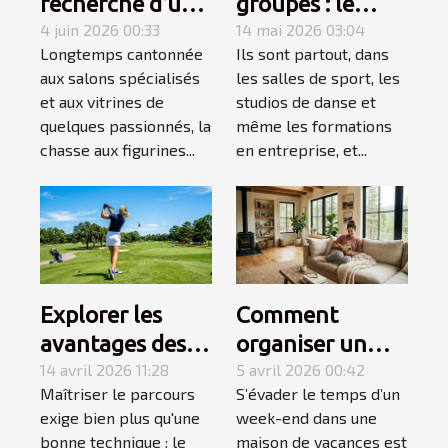
recherche d’une
groupes : le
figurine rare
4 juin 2026 00:33
secret d’un
14 mai 2026 03:04
Longtemps cantonnée
Ils sont partout, dans
devient une
apprentissage
aux salons spécialisés
les salles de sport, les
quête
accéléré
et aux vitrines de
studios de danse et
personnelle
quelques passionnés, la
même les formations
chasse aux figurines...
en entreprise, et...
Explorer les
Comment
avantages des
organiser un
équipements de
14 avril 2026 11:28
week-end
5 avril 2026 00:42
Maîtriser le parcours
S’évader le temps d’un
golf spécialisés
détente réussi
exige bien plus qu'une
week-end dans une
pour gauchers
en maison de
bonne technique : le
maison de vacances est