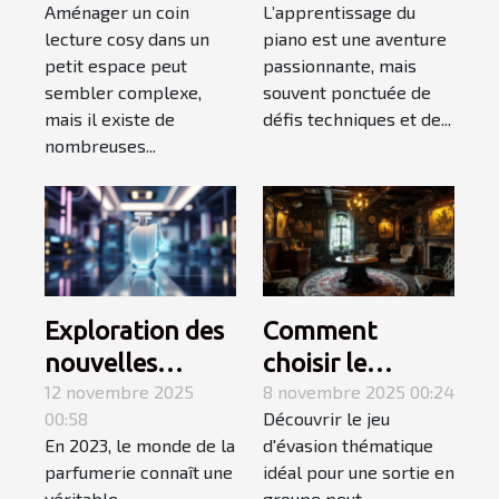
Aménager un coin
L’apprentissage du
petit espace ?
favorisent
lecture cosy dans un
piano est une aventure
l'apprentissage
petit espace peut
passionnante, mais
du piano ?
sembler complexe,
souvent ponctuée de
mais il existe de
défis techniques et de...
nombreuses...
Exploration des
Comment
nouvelles
choisir le
tendances des
12 novembre 2025
meilleur jeu
8 novembre 2025 00:24
00:58
Découvrir le jeu
parfums en
d'évasion
En 2023, le monde de la
d'évasion thématique
2023
thématique
parfumerie connaît une
idéal pour une sortie en
pour une sortie
véritable
groupe peut