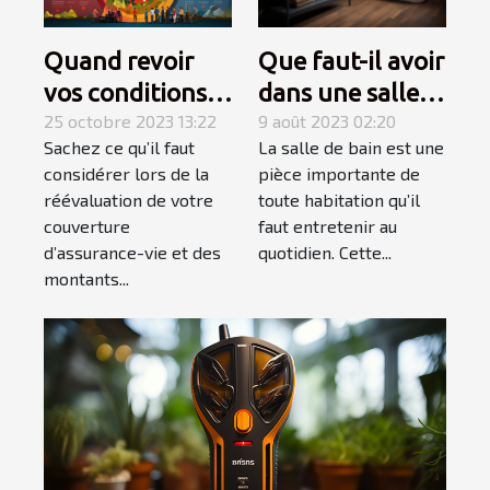
Quand revoir
Que faut-il avoir
vos conditions
dans une salle
d’assurance-
25 octobre 2023 13:22
de bain pour
9 août 2023 02:20
Sachez ce qu’il faut
La salle de bain est une
vie ?
qu’elle soit
considérer lors de la
pièce importante de
complète et
réévaluation de votre
toute habitation qu’il
élégante ?
couverture
faut entretenir au
d’assurance-vie et des
quotidien. Cette...
montants...