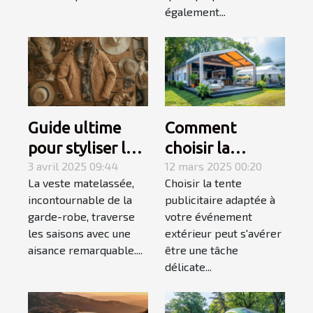
également...
Guide ultime
Comment
pour styliser les
choisir la
vestes
3 avril 2025 09:44
meilleure tente
12 mars 2025 00:20
La veste matelassée,
Choisir la tente
matelassées en
publicitaire pour
incontournable de la
publicitaire adaptée à
toutes saisons
votre
garde-robe, traverse
votre événement
événement
les saisons avec une
extérieur peut s'avérer
extérieur
aisance remarquable....
être une tâche
délicate...