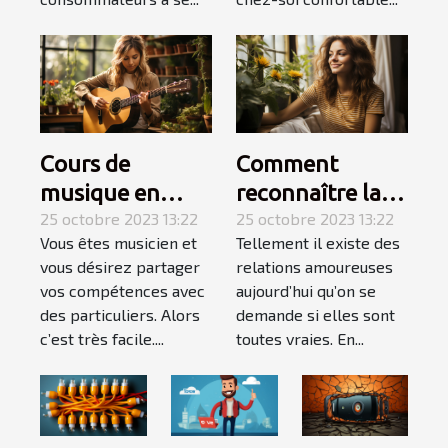
Cours de
Comment
musique en
reconnaître la
Auto-
25 octobre 2023 13:22
femme de votre
25 octobre 2023 13:22
Vous êtes musicien et
Tellement il existe des
Entrepreneur :
vie ?
vous désirez partager
relations amoureuses
l’essentiel de ce
vos compétences avec
aujourd’hui qu’on se
qu’il faut
des particuliers. Alors
demande si elles sont
retenir ?
c’est très facile....
toutes vraies. En...