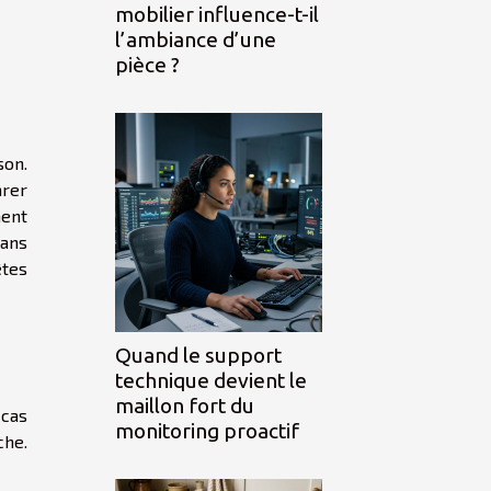
mobilier influence-t-il
l’ambiance d’une
pièce ?
son.
arer
ment
dans
êtes
Quand le support
technique devient le
maillon fort du
 cas
monitoring proactif
che.