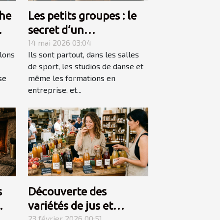
he
Les petits groupes : le
secret d’un
apprentissage accéléré
14 mai 2026 03:04
lons
Ils sont partout, dans les salles
de sport, les studios de danse et
se
même les formations en
entreprise, et...
s
Découverte des
variétés de jus et
aud
nectars pour des palais
23 février 2026 00:51