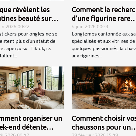
que révèlent les
Comment la recherc
tines beauté sur
d’une figurine rare
xplosion des stickers
uin 2026 00:22
devient une quête
4 juin 2026 00:33
stickers pour ongles ne se
Longtemps cantonnée aux sa
gles
personnelle
entent plus d’un statut de
spécialisés et aux vitrines de
et aperçu sur TikTok, ils
quelques passionnés, la chas
tallent...
aux figurines...
mment organiser un
Comment choisir vo
ek-end détente
chaussons pour un
ssi en maison de
ril 2026 00:42
hiver douillet et ch
28 février 2026 15:48