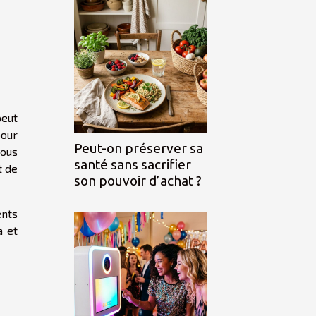
peut
pour
Peut-on préserver sa
vous
santé sans sacrifier
t de
son pouvoir d’achat ?
ents
a et