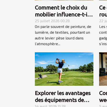
Comment le choix du
Ce 
mobilier influence-t-il
rou
l’ambiance d’une
25 juillet 2026 00:28
l'e
22 j
On parle souvent de peinture, de
Les 
pièce ?
on
lumière, de textiles, pourtant un
cont
autre levier pèse lourd dans
gadg
l’atmosphère...
s’ins
Explorer les avantages
Co
des équipements de
we
golf spécialisés pour
14 avril 2026 11:28
réu
5 av