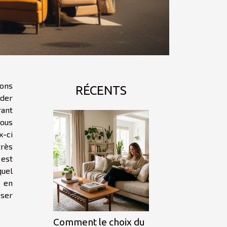
vons
RÉCENTS
der
ant
nous
-ci
très
 est
quel
 en
sser
Comment le choix du