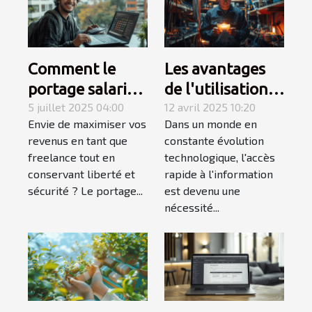
Comment le
Les avantages
portage salarial
de l'utilisation
optimise-t-il
5 juillet 2025 04:00
d'un annuaire
12 avril 2025 10:20
Envie de maximiser vos
Dans un monde en
votre revenu de
en ligne pour les
revenus en tant que
constante évolution
freelance ?
services
freelance tout en
technologique, l'accès
d'électricité
conservant liberté et
rapide à l'information
sécurité ? Le portage...
est devenu une
nécessité...