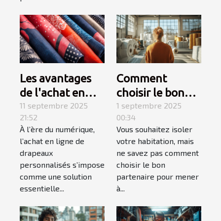
Les avantages
Comment
de l'achat en
choisir le bon
ligne pour des
11 septembre 2025
partenaire pour
1 septembre 2025
21:52
00:34
drapeaux
votre projet
À l’ère du numérique,
Vous souhaitez isoler
personnalisés
d'isolation ?
l’achat en ligne de
votre habitation, mais
drapeaux
ne savez pas comment
personnalisés s’impose
choisir le bon
comme une solution
partenaire pour mener
essentielle...
à...