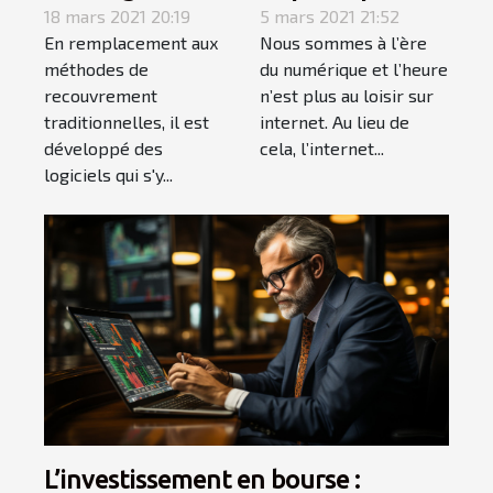
logiciels de
18 mars 2021 20:19
réussir à gagner
5 mars 2021 21:52
En remplacement aux
Nous sommes à l’ère
recouvrement ?
de l’argent sur
méthodes de
du numérique et l’heure
internet
recouvrement
n’est plus au loisir sur
traditionnelles, il est
internet. Au lieu de
développé des
cela, l’internet...
logiciels qui s'y...
L’investissement en bourse :