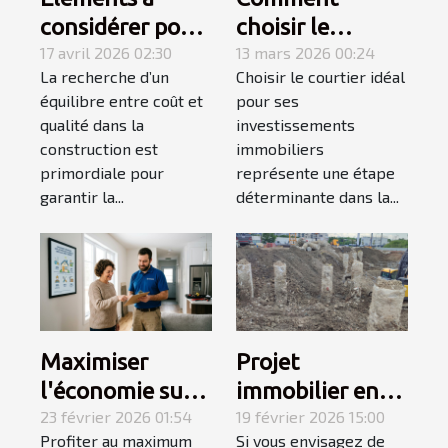
considérer pour
choisir le
un rapport
17 avril 2026 02:30
courtier idéal
13 mars 2026 00:24
La recherche d’un
Choisir le courtier idéal
qualité-prix
pour vos
équilibre entre coût et
pour ses
optimal dans la
investissements
qualité dans la
investissements
construction
immobiliers ?
construction est
immobiliers
primordiale pour
représente une étape
garantir la...
déterminante dans la...
Maximiser
Projet
l'économie sur
immobilier en
les services à
23 février 2026 01:54
Île-de-France :
19 février 2026 15:00
Profiter au maximum
Si vous envisagez de