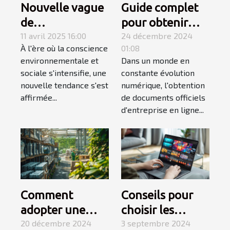
Nouvelle vague
Guide complet
de
pour obtenir
consommation
11 avril 2025 16:00
facilement votre
24 décembre 2024
À l'ère où la conscience
01:08
éthique et
document
environnementale et
Dans un monde en
responsable
officiel
sociale s'intensifie, une
constante évolution
impact sur les
d'entreprise en
nouvelle tendance s'est
numérique, l'obtention
marques et les
ligne
affirmée...
de documents officiels
d'entreprise en ligne...
stratégies
marketing
Comment
Conseils pour
adopter une
choisir les
logistique verte
20 décembre 2024
meilleurs
3 septembre 2024