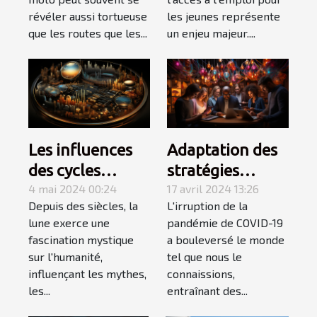
protection
révéler aussi tortueuse
les jeunes représente
maximale
que les routes que les...
un enjeu majeur....
Les influences
Adaptation des
des cycles
stratégies
lunaires sur les
4 mai 2024 00:24
marketing à
17 avril 2024 13:26
Depuis des siècles, la
L'irruption de la
comportements
l'ère post-COVID
lune exerce une
pandémie de COVID-19
économiques et
fascination mystique
a bouleversé le monde
les marchés
sur l'humanité,
tel que nous le
financiers
influençant les mythes,
connaissions,
les...
entraînant des...