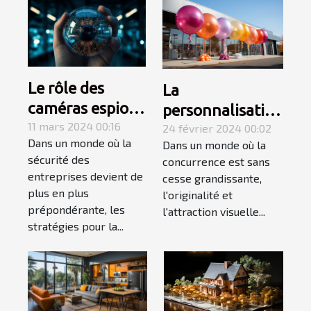
Le rôle des
La
caméras espion
personnalisation
dans les
11 mars 2024 00:16
des ballons
24 février 2024 00:02
Dans un monde où la
Dans un monde où la
stratégies de
géants pour les
sécurité des
concurrence est sans
sécurité des
campagnes
entreprises devient de
cesse grandissante,
entreprises
saisonnières
plus en plus
l'originalité et
prépondérante, les
l'attraction visuelle...
stratégies pour la...