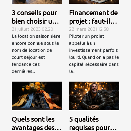
Financement de
3 conseils pour
projet : faut-il
bien choisir une
contracter un
22 mars 2021 12:58
location de
21 juillet 2023 02:20
Piloter un projet
La location saisonnière
crédit ?
court séjour
appelle à un
encore connue sous le
investissement parfois
nom de location de
lourd. Quand on a pas le
court séjour est
capital nécessaire dans
tendance ces
la...
dernières...
Quels sont les
5 qualités
avantages des
requises pour