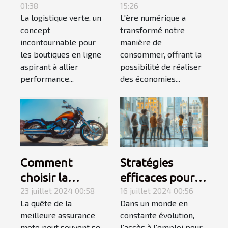
01:38
15:26
pour votre
produits de
La logistique verte, un
L'ère numérique a
boutique en
déstockage en
concept
transformé notre
ligne
ligne
incontournable pour
manière de
les boutiques en ligne
consommer, offrant la
aspirant à allier
possibilité de réaliser
performance...
des économies...
Comment
Stratégies
choisir la
efficaces pour
meilleure
23 juillet 2024 00:58
améliorer
16 juillet 2024 00:56
La quête de la
Dans un monde en
assurance moto
l'employabilité
meilleure assurance
constante évolution,
pour une
des jeunes
moto peut souvent se
l'accès à l'emploi pour