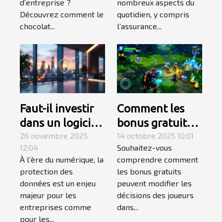
communication
habitation ?
d’entreprise ?
nombreux aspects du
Découvrez comment le
quotidien, y compris
d'entreprise ?
chocolat...
l’assurance...
Faut-il investir
Comment les
dans un logiciel
bonus gratuits
de sécurité haut
26 novembre 2025
influencent-ils
14 octobre 2025 10:01
12:04
Souhaitez-vous
de gamme ?
les choix des
À l’ère du numérique, la
comprendre comment
joueurs ?
protection des
les bonus gratuits
données est un enjeu
peuvent modifier les
majeur pour les
décisions des joueurs
entreprises comme
dans...
pour les...