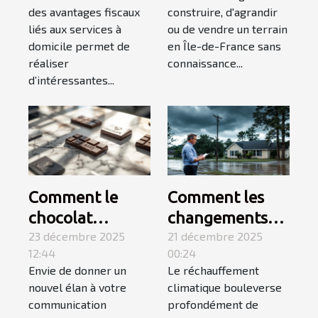
domicile grâce
pourquoi
des avantages fiscaux
construire, d'agrandir
au crédit
l'étude de sol
liés aux services à
ou de vendre un terrain
d'impôt
est importante ?
domicile permet de
en Île-de-France sans
réaliser
connaissance...
d’intéressantes...
Comment le
Comment les
chocolat
changements
personnalisé
23 décembre 2025
climatiques
21 décembre 2025
12:44
00:24
peut
influencent-ils
Envie de donner un
Le réchauffement
transformer
les polices
nouvel élan à votre
climatique bouleverse
votre
d'assurance
communication
profondément de