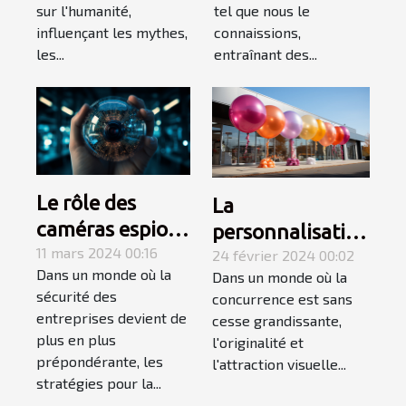
les marchés
sur l'humanité,
tel que nous le
financiers
influençant les mythes,
connaissions,
les...
entraînant des...
Le rôle des
La
caméras espion
personnalisation
dans les
11 mars 2024 00:16
des ballons
24 février 2024 00:02
Dans un monde où la
Dans un monde où la
stratégies de
géants pour les
sécurité des
concurrence est sans
sécurité des
campagnes
entreprises devient de
cesse grandissante,
entreprises
saisonnières
plus en plus
l'originalité et
prépondérante, les
l'attraction visuelle...
stratégies pour la...