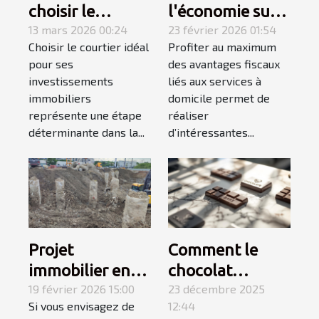
choisir le
l'économie sur
courtier idéal
13 mars 2026 00:24
les services à
23 février 2026 01:54
Choisir le courtier idéal
Profiter au maximum
pour vos
domicile grâce
pour ses
des avantages fiscaux
investissements
au crédit
investissements
liés aux services à
immobiliers ?
d'impôt
immobiliers
domicile permet de
représente une étape
réaliser
déterminante dans la...
d’intéressantes...
Projet
Comment le
immobilier en
chocolat
Île-de-France :
19 février 2026 15:00
personnalisé
23 décembre 2025
Si vous envisagez de
12:44
pourquoi
peut