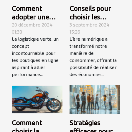
Comment
Conseils pour
adopter une
choisir les
logistique verte
20 décembre 2024
meilleurs
3 septembre 2024
01:38
15:26
pour votre
produits de
La logistique verte, un
L'ère numérique a
boutique en
déstockage en
concept
transformé notre
ligne
ligne
incontournable pour
manière de
les boutiques en ligne
consommer, offrant la
aspirant à allier
possibilité de réaliser
performance...
des économies...
Comment
Stratégies
choisir la
efficaces pour