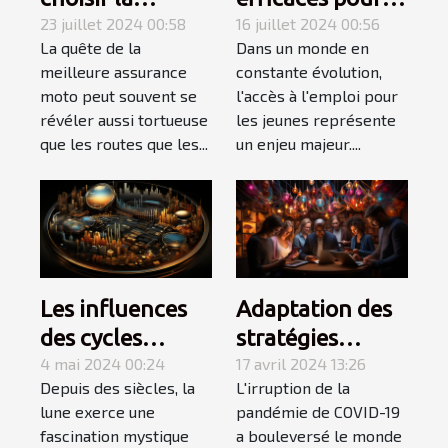
meilleure
23 juillet 2024 00:58
améliorer
16 juillet 2024 00:56
La quête de la
Dans un monde en
assurance moto
l'employabilité
meilleure assurance
constante évolution,
pour une
des jeunes
moto peut souvent se
l'accès à l'emploi pour
protection
révéler aussi tortueuse
les jeunes représente
maximale
que les routes que les...
un enjeu majeur....
Les influences
Adaptation des
des cycles
stratégies
lunaires sur les
4 mai 2024 00:24
marketing à
17 avril 2024 13:26
Depuis des siècles, la
L'irruption de la
comportements
l'ère post-COVID
lune exerce une
pandémie de COVID-19
économiques et
fascination mystique
a bouleversé le monde