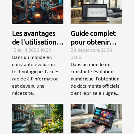
Les avantages
Guide complet
de l'utilisation
pour obtenir
d'un annuaire
12 avril 2025 10:20
facilement votre
24 décembre 2024
Dans un monde en
01:08
en ligne pour les
document
constante évolution
Dans un monde en
services
officiel
technologique, l'accès
constante évolution
d'électricité
d'entreprise en
rapide à l'information
numérique, l'obtention
ligne
est devenu une
de documents officiels
nécessité...
d'entreprise en ligne...