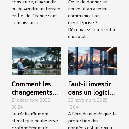
construire, d'agrandir
Envie de donner un
l'étude de sol
transformer
ou de vendre un terrain
nouvel élan à votre
est importante ?
votre
en Île-de-France sans
communication
communication
connaissance...
d’entreprise ?
Découvrez comment le
d'entreprise ?
chocolat...
Comment les
Faut-il investir
changements
dans un logiciel
climatiques
21 décembre 2025
de sécurité haut
26 novembre 2025
00:24
12:04
influencent-ils
de gamme ?
Le réchauffement
À l’ère du numérique, la
les polices
climatique bouleverse
protection des
d'assurance
profondément de
données est un enjeu