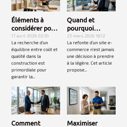
Éléments à
Quand et
considérer pour
pourquoi
un rapport
17 avril 2026 02:30
envisager une
23 mars 2026 18:12
La recherche d’un
La refonte d’un site e-
qualité-prix
refonte
équilibre entre coût et
commerce n’est jamais
optimal dans la
complète de
qualité dans la
une décision à prendre
construction
votre site e-
construction est
à la légère. Cet article
commerce ?
primordiale pour
propose...
garantir la...
Comment
Maximiser