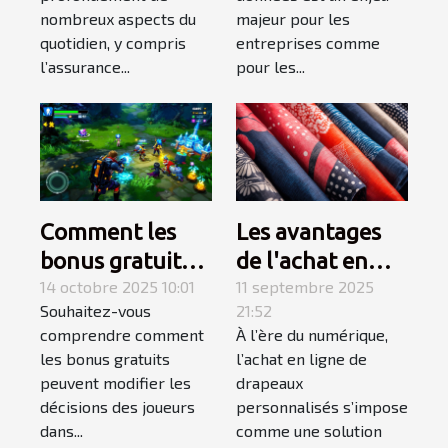
habitation ?
nombreux aspects du
majeur pour les
quotidien, y compris
entreprises comme
l’assurance...
pour les...
Comment les
Les avantages
bonus gratuits
de l'achat en
influencent-ils
14 octobre 2025 10:01
ligne pour des
11 septembre 2025
Souhaitez-vous
21:52
les choix des
drapeaux
comprendre comment
À l’ère du numérique,
joueurs ?
personnalisés
les bonus gratuits
l’achat en ligne de
peuvent modifier les
drapeaux
décisions des joueurs
personnalisés s’impose
dans...
comme une solution