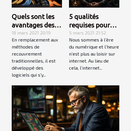
Quels sont les
5 qualités
avantages des
requises pour
logiciels de
18 mars 2021 20:19
réussir à gagner
5 mars 2021 21:52
En remplacement aux
Nous sommes à l’ère
recouvrement ?
de l’argent sur
méthodes de
du numérique et l’heure
internet
recouvrement
n’est plus au loisir sur
traditionnelles, il est
internet. Au lieu de
développé des
cela, l’internet...
logiciels qui s'y...