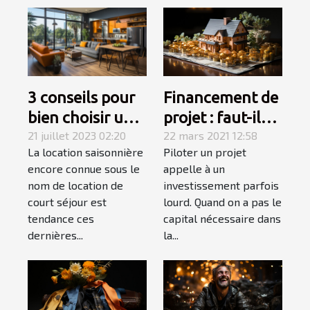
Financement de
3 conseils pour
projet : faut-il
bien choisir une
contracter un
22 mars 2021 12:58
location de
21 juillet 2023 02:20
Piloter un projet
La location saisonnière
crédit ?
court séjour
appelle à un
encore connue sous le
investissement parfois
nom de location de
lourd. Quand on a pas le
court séjour est
capital nécessaire dans
tendance ces
la...
dernières...