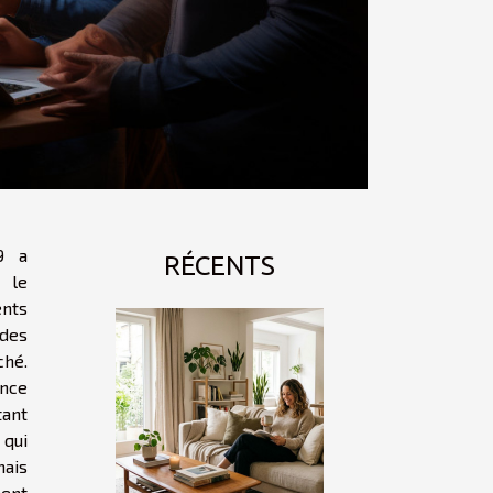
9 a
RÉCENTS
 le
nts
des
hé.
ence
tant
qui
ais
ent