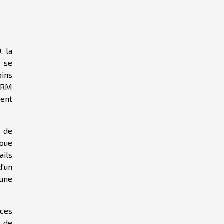
, la
e se
oins
 CRM
ment
s de
joue
ails
d'un
 une
nces
s de