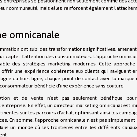
les entreprises se positionnent non seulement comme des act
leur communauté, mais elles renforcent également l'attache
e omnicanale
ommation ont subi des transformations significatives, amenant
our capter l'attention des consommateurs. L'approche omnica
able des stratégies marketing modernes. Cette approche
à offrir une expérience cohérente aux clients qui naviguent e
 ligne ou hors ligne, chaque point de contact avec la marque 
e consommateur bénéficie d'une expérience sans couture.
ation et de vente n'est pas seulement bénéfique pour
'entreprise. En effet, un directeur marketing omnicanal est m
tinentes sur les parcours d'achat, optimisant ainsi les campa
ources. En somme, l'approche omnicanale n'est pas simplement
dans un monde où les frontières entre les différents canau
ent.