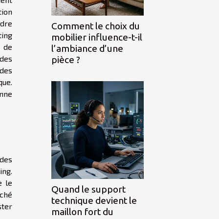
ion
dre
Comment le choix du
ing
mobilier influence-t-il
t de
l’ambiance d’une
 des
pièce ?
odes
que.
onne
 des
ing.
e le
Quand le support
rché
technique devient le
ster
maillon fort du