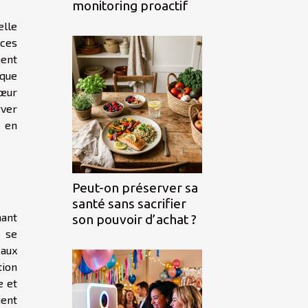
monitoring proactif
elle
nces
ment
aque
cœur
rver
l en
Peut-on préserver sa
santé sans sacrifier
nant
son pouvoir d’achat ?
s se
eaux
tion
e et
ient