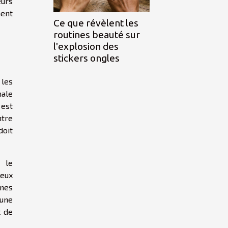
eurs
ment
Ce que révèlent les
routines beauté sur
l'explosion des
stickers ongles
 les
nale
 est
ntre
doit
 le
ieux
gnes
 une
x de