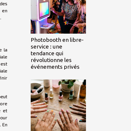
 des
e en
.
Photobooth en libre-
service : une
e la
tendance qui
iale
révolutionne les
 est
événements privés
iale
inir
peut
core
e et
pour
. En