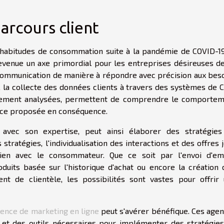
arcours client
habitudes de consommation suite à la pandémie de COVID-19
devenue un axe primordial pour les entreprises désireuses d
la communication de manière à répondre avec précision aux bes
re, la collecte des données clients à travers des systèmes de
ctement analysées, permettent de comprendre le comporte
nce proposée en conséquence.
, avec son expertise, peut ainsi élaborer des stratégie
stratégies, l'individualisation des interactions et des offres 
ien avec le consommateur. Que ce soit par l'envoi d'em
uits basée sur l'historique d'achat ou encore la création 
 de clientèle, les possibilités sont vastes pour offrir
ence de marketing en ligne
peut s'avérer bénéfique. Ces age
et des outils nécessaires pour implémenter des stratégie